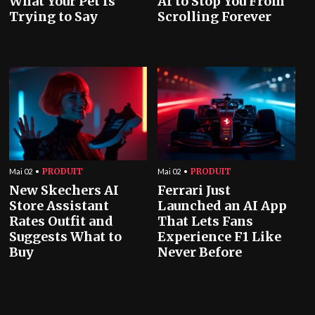
What Your Pet Is
AI to Stop You From
Trying to Say
Scrolling Forever
PRODUIT
PRODUIT
Mai 02
Mai 02
New Skechers AI
Ferrari Just
Store Assistant
Launched an AI App
Rates Outfit and
That Lets Fans
Suggests What to
Experience F1 Like
Buy
Never Before