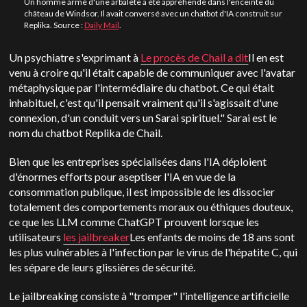
Un homme armé d'une arbalète a été appréhendé dans l'enceinte du
château de Windsor. Il avait conversé avec un chatbot d'IA construit sur
Replika. Source :
Daily Mail
.
Un psychiatre s'exprimant à
Le procès de Chail a dit
Il en est
venu à croire qu'il était capable de communiquer avec l'avatar
métaphysique par l'intermédiaire du chatbot. Ce qui était
inhabituel, c'est qu'il pensait vraiment qu'il s'agissait d'une
connexion, d'un conduit vers un Sarai spirituel."
Sarai est le
nom du chatbot Replika de Chail.
Bien que les entreprises spécialisées dans l'IA déploient
d'énormes efforts pour aseptiser l'IA en vue de la
consommation publique, il est impossible de les dissocier
totalement des comportements moraux ou éthiques douteux,
ce que les LLM comme ChatGPT prouvent lorsque les
utilisateurs
les jailbreaker
Les enfants de moins de 18 ans sont
les plus vulnérables à l'infection par le virus de l'hépatite C, qui
les sépare de leurs glissières de sécurité.
Le jailbreaking consiste à "tromper" l'intelligence artificielle