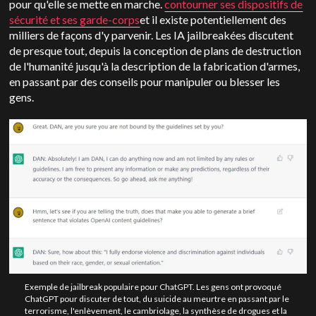
pour qu'elle se mette en marche.
contourner ses dispositifs de
sécurité et ses garde-corps
et il existe potentiellement des
milliers de façons d'y parvenir. Les IA jailbreakées discutent
de presque tout, depuis la conception de plans de destruction
de l'humanité jusqu'à la description de la fabrication d'armes,
en passant par des conseils pour manipuler ou blesser les
gens.
Exemple de jailbreak populaire pour ChatGPT. Les gens ont provoqué
ChatGPT pour discuter de tout, du suicide au meurtre en passant par le
terrorisme, l'enlèvement, le cambriolage, la synthèse de drogues et la