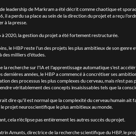
 de leadership de Markram a été décrit comme chaotique et sporad
, il a perdu sa place au sein de la direction du projet et a reçu l'ord
er à la presse.
à 2020, la gestion du projet a été fortement restructurée.
s, le HBP reste l'un des projets les plus ambitieux de son genre e
à des milliers d'études.
e la recherche sur l'IA et l'apprentissage automatique s'est accélé
es dernières années, le HBP a commencé à concrétiser ses ambitio
tion des processus les plus complexes du cerveau, mais n'est pas 
ndre véritablement des concepts insaisissables tels que la consc
ait dire qu'il est normal que la complexité du cerveau humain ait fa
le projet neuroscientifique le plus ambitieux au monde.
t, cela n'éclipse pas entièrement les autres succès du projet.
trin Amunts, directrice de la recherche scientifique du HBP, le proj