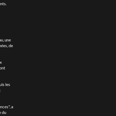
nts.
au, une
nées, de
ex
ont
is les
x
nces", a
e du