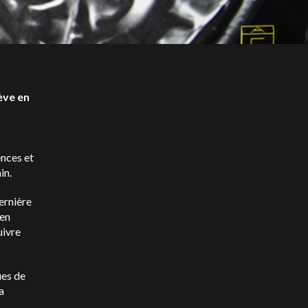
ève en
ences et
in.
ernière
 en
uivre
ues de
a
s