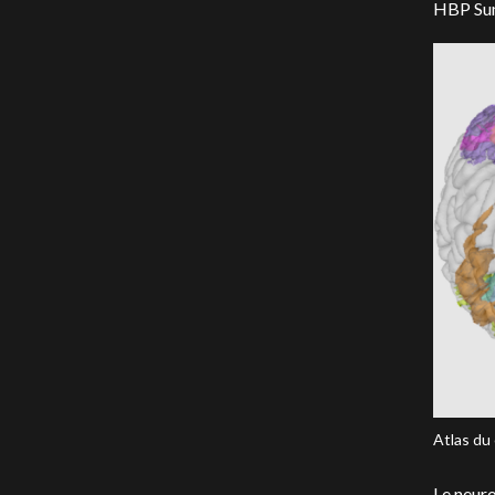
HBP Sum
Atlas du
Le neuro