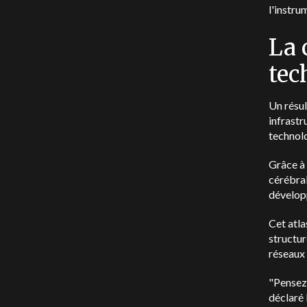
l'instru
La 
tec
Un résu
infrastr
technolo
Grâce à 
cérébral
développ
Cet atla
structur
réseaux 
"Pensez
déclaré 