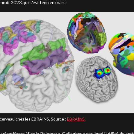
mit 2023 qui s'est tenu en mars.
 cerveau chez les EBRAINS. Source :
EBRAINS
.
scientifique Nicola Palomero-Gallagher a souligné l'utilité de cet