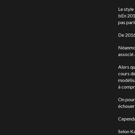
Le style
b
En 2016
pas parl
De 2016 
Néanmoin
associé 
Alors qu
cours d
modélisa
à compre
On pourr
échouer 
Cependan
Selon Ka