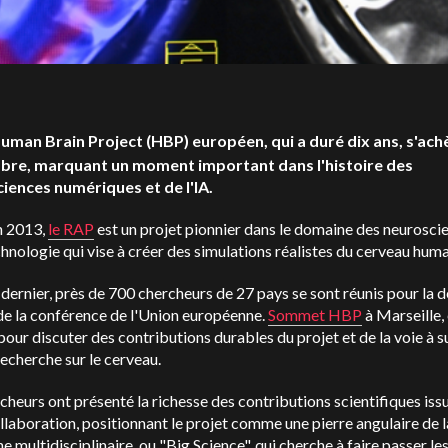
uman Brain Project (HBP) européen, qui a duré dix ans, s'ach
re, marquant un moment important dans l'histoire des
iences numériques et de l'IA.
n 2013,
le RAP
est un projet pionnier dans le domaine des neurosci
chnologie qui vise à créer des simulations réalistes du cerveau huma
dernier, près de 700 chercheurs de 27 pays se sont réunis pour la d
de la conférence de l'Union européenne.
Sommet HBP
à Marseille,
pour discuter des contributions durables du projet et de la voie à s
recherche sur le cerveau.
cheurs ont présenté la richesse des contributions scientifiques iss
llaboration, positionnant le projet comme une pierre angulaire de l
e multidisciplinaire, ou "Big Science", qui cherche à faire passer le