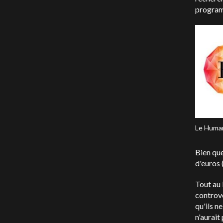
programm
Le Human
Bien que
d'euros 
Tout au 
controv
qu'ils n
n'aurait 