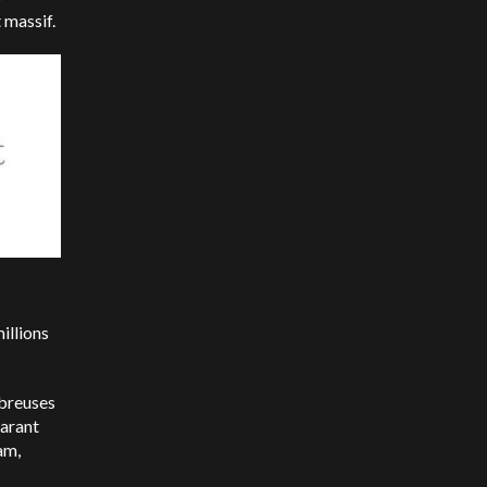
 massif.
illions
mbreuses
larant
am,