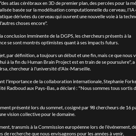
"des atlas cérébraux en 3D de premier plan, des percées pour la m
lisée basée sur la modélisation computationnelle du cerveau, l'IA 
atique dérivées du cerveau qui ouvrent une nouvelle voie à la techn
d'autres choses encore".
a conclusion imminente de la DGPS, les chercheurs présents à la
ce se sont montrés optimistes quant à ses impacts futurs.
et, par définition, a toujours un début et une fin, mais ce que nous
hui à la fin du Human Brain Project est en train de se poursuivre", a
irsa, chercheur à l'université d'Aix-Marseille.
nt l'importance de la collaboration internationale, Stephanie Forke
sité Radboud aux Pays-Bas, a déclaré : "Nous sommes tous sortis 
ment présenté lors du sommet, cosigné par 98 chercheurs de 16 p
ne vision collective pour le domaine.
ent, transmis à la Commission européenne lors de l'événement, dé
 de recherche que nous envisageons pour les années à venir,