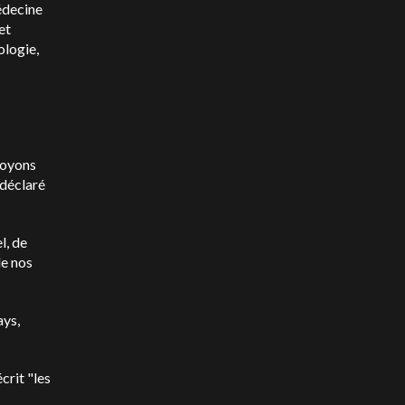
édecine
et
ologie,
 voyons
 déclaré
l, de
de nos
ays,
crit "les