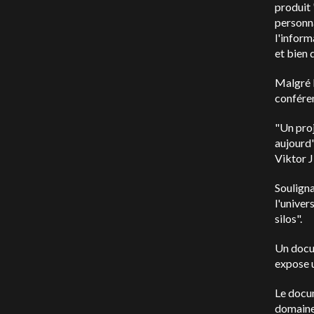
produit 
personna
l'inform
et bien 
Malgré l
conféren
"Un proj
aujourd'
Viktor J
Souligna
l'univer
silos".
Un docu
expose u
Le docum
domaines