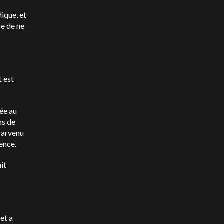
ique, et
re de ne
t est
rée au
ns de
parvenu
ience.
it
et a