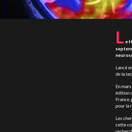
L
e H
septemb
neurosc
Lancé e
de la te
En mars 
édition 
France,
pour la 
Les cher
cette co
recherch