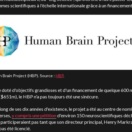
es scientifiques à l'échelle internationale grâce à un financement
 Brain Project (HBP). Source :
HBP
.
 doté d'objectifs grandioses et d'un financement de quelque 600 m
($651m), le HBP n'a pas toujours été une sinécure.
long de ses dix années d'existence, le projet a été au centre de no
erses,
y compris une pétition
d'environ 150 neuroscientifiques déc
e participeraient pas tant que son directeur principal, Henry Markr
pas été licencié.