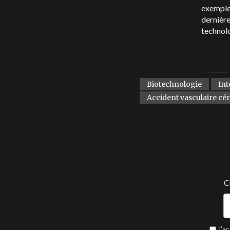
exemple 
dernière
technol
Biotechnologie
Int
Accident vasculaire cé
C
J'a