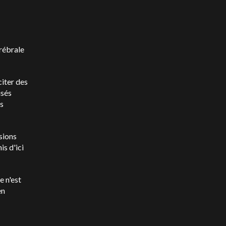
érébrale
citer des
isés
s
sions
is d'ici
 n'est
en