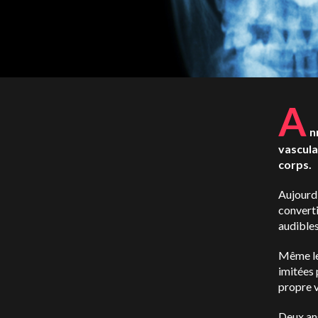
A
n
vascula
corps.
Aujourd'
converti
audibles
Même les
imitées 
propre v
Deux an