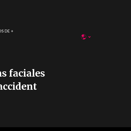
OS DE
ns faciales
accident