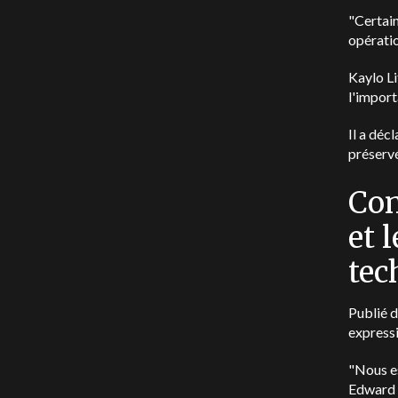
"Certain
opératio
Kaylo Li
l'import
Il a déc
préservé
Com
et 
tec
Publié d
expressi
"Nous es
Edward C