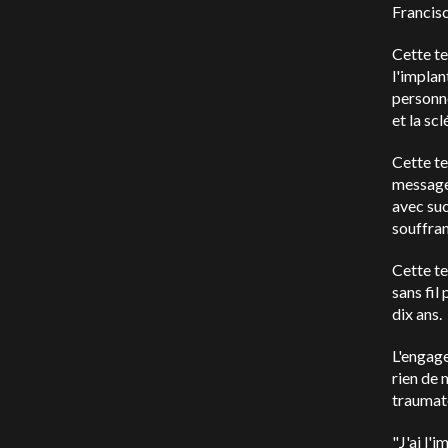
Francisc
Cette te
l'implan
personne
et la sc
Cette te
messages
avec su
souffran
Cette te
sans fil
dix ans.
L'engage
rien de 
traumato
"J'ai l'