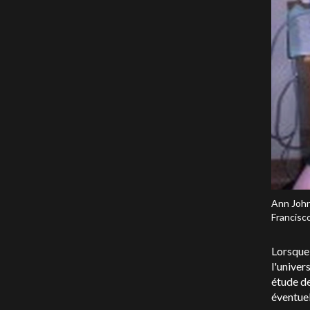
Ann Johns
Francisc
Lorsque 
l'univer
étude de
éventuel