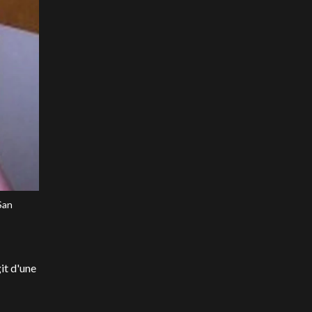
San
git d'une