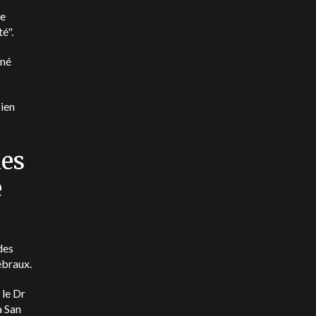
ne
é".
gné
bien
les
e
des
rébraux.
 le Dr
à San