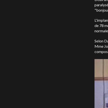
paralysé
"bonjour
L'implan
de 78 mo
normale,
Selon Da
Mme John
compose