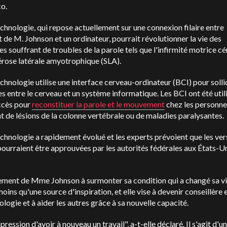
o.
chnologie, qui repose actuellement sur une connexion filaire entre
t de M. Johnson et un ordinateur, pourrait révolutionner la vie des
s souffrant de troubles de la parole tels que l'infirmité motrice c
lérose latérale amyotrophique (SLA).
chnologie utilise une interface cerveau-ordinateur (BCI) pour solli
 entre le cerveau et un système informatique. Les BCI ont été util
ccès pour
reconstituer la parole et le mouvement
chez les personne
t de lésions de la colonne vertébrale ou de maladies paralysantes.
chnologie a rapidement évolué et les experts prévoient que les ver
 pourraient être approuvées par les autorités fédérales aux États-Un
ment de Mme Johnson à surmonter sa condition qui a changé sa vie
moins qu'une source d'inspiration, et elle vise à devenir conseillère 
logie et à aider les autres grâce à sa nouvelle capacité.
impression d'avoir à nouveau un travail", a-t-elle déclaré.
Il s'agit d'un