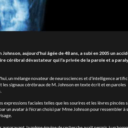
n Johnson, aujourd'hui âgée de 48 ans, a subi en 2005 un acci
ire cérébral dévastateur qui l'a privée de la parole et a paral
hui, un mélange novateur de neurosciences et d'intelligence artific
t les signaux cérébraux de M. Johnson en texte écrit et en paroles
.
 expressions faciales telles que les sourires et les lèvres pincées 
par un avatar à l'écran choisi par Mme Johnson pour ressembler à 
isage.
s auparavant, la même équipe de recherche avait permis à un hom