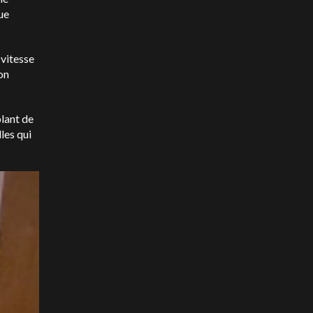
ue
 vitesse
on
plant de
les qui