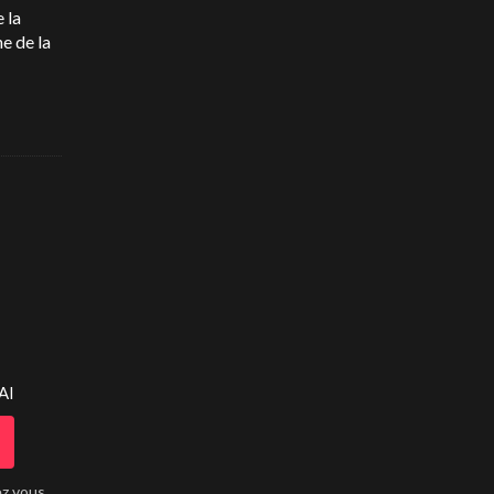
 la
e de la
AI
ez vous