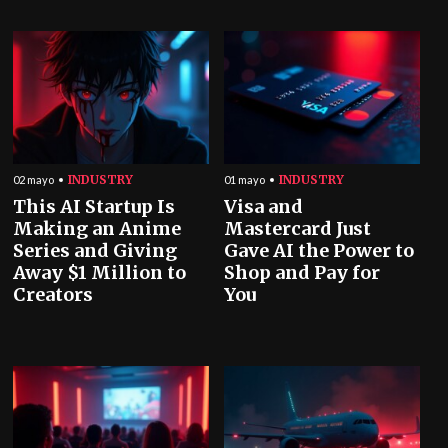
INDUSTRY
INDUSTRY
02 mayo
01 mayo
This AI Startup Is
Visa and
Making an Anime
Mastercard Just
Series and Giving
Gave AI the Power to
Away $1 Million to
Shop and Pay for
Creators
You