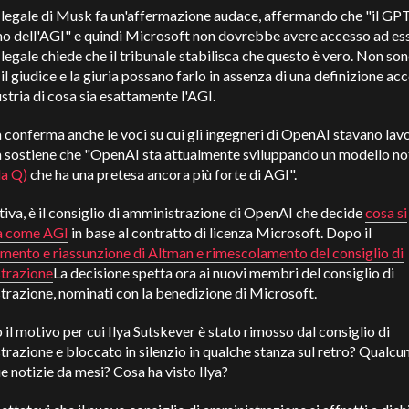
 legale di Musk fa un'affermazione audace, affermando che "il GPT
mo dell'AGI" e quindi Microsoft non dovrebbe avere accesso ad es
 legale chiede che il tribunale stabilisca che questo è vero. Non so
il giudice e la giuria possano farlo in assenza di una definizione ac
ustria di cosa sia esattamente l'AGI.
 conferma anche le voci su cui gli ingegneri di OpenAI stavano lav
a sostiene che "OpenAI sta attualmente sviluppando un modello n
la Q)
che ha una pretesa ancora più forte di AGI".
itiva, è il consiglio di amministrazione di OpenAI che decide
cosa si
ca come AGI
in base al contratto di licenza Microsoft. Dopo il
mento e riassunzione di Altman e rimescolamento del consiglio di
trazione
La decisione spetta ora ai nuovi membri del consiglio di
razione, nominati con la benedizione di Microsoft.
 il motivo per cui Ilya Sutskever è stato rimosso dal consiglio di
razione e bloccato in silenzio in qualche stanza sul retro? Qualcu
e notizie da mesi? Cosa ha visto Ilya?