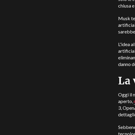
chiusa e
Musk tem
artifici
sarebber
L'idea a
artifici
eliminan
danno de
La 
Oggi il 
aperto,
3, OpenA
dettagli
Sebbene
tecnolo