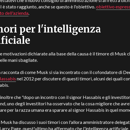
ttatevi che il nuovo consiglio di amministrazione si affretti a dich
I è stato raggiunto, anche se questo è l'obiettivo.
obiettivo espre
to dell'azienda
.
ori per l'intelligenza
ificiale
e motivazioni dichiarate alla base della causa è il timore di Musk c
nelle mani sbagliate.
a racconta di come Musk si sia incontrato con il cofondatore di 
assabis
nel 2012 per discutere di questi timori, alcuni dei quali con
abis.
 inoltre che "dopo un incontro con il signor Hassabis e gli investitor
, uno degli investitori ha osservato che la cosa migliore che avr
are per la razza umana era sparare al signor Hassabis in quel mom
usk ha discusso i suoi timori con l'allora amministratore delegat
arry Page, quest'ultimo ha affermato che l'intelligenza artificiale