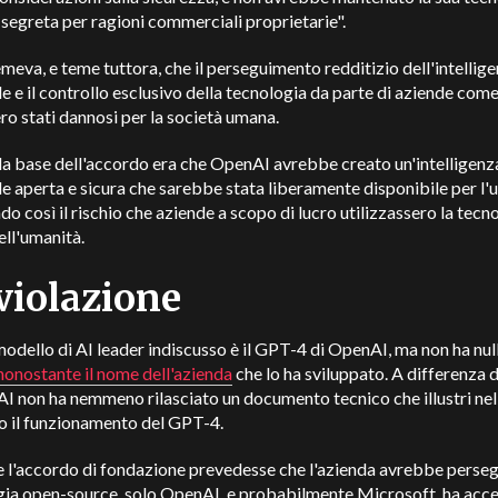
 segreta per ragioni commerciali proprietarie".
eva, e teme tuttora, che il perseguimento redditizio dell'intellig
ale e il controllo esclusivo della tecnologia da parte di aziende co
o stati dannosi per la società umana.
lla base dell'accordo era che OpenAI avrebbe creato un'intelligenz
ale aperta e sicura che sarebbe stata liberamente disponibile per l'
do così il rischio che aziende a scopo di lucro utilizzassero la tecn
ll'umanità.
violazione
modello di AI leader indiscusso è il GPT-4 di OpenAI, ma non ha null
nonostante il nome dell'azienda
che lo ha sviluppato. A differenza 
I non ha nemmeno rilasciato un documento tecnico che illustri nel
o il funzionamento del GPT-4.
 l'accordo di fondazione prevedesse che l'azienda avrebbe perseg
gia open-source, solo OpenAI, e probabilmente Microsoft, ha acce