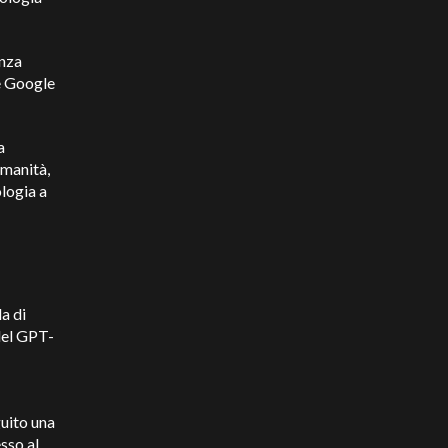
enza
me Google
a
umanità,
ologia a
a di
del GPT-
uito una
sso al