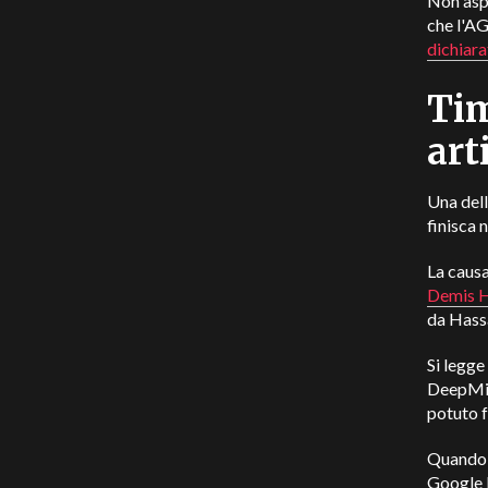
Non aspe
che l'AG
dichiara
Tim
art
Una dell
finisca 
La caus
Demis H
da Hass
Si legge
DeepMind
potuto f
Quando M
Google L