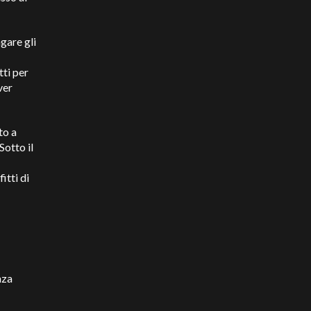
gare gli
tti per
ver
to a
Sotto il
itti di
nza