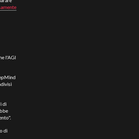
iarare
ssamente
he l'AGI
DeepMind
divisi
i di
ebbe
ento".
o di