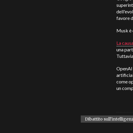
superint
dell'evo
favore d
Musk è 
La caus
una part
Tuttavia
OpenAI p
artifici
come ope
un compi
Dibattito sull'intelligenz