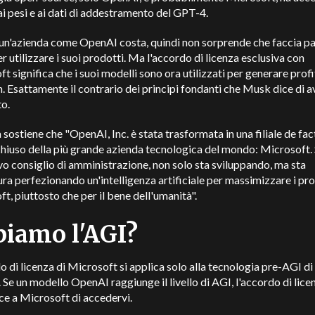
ai pesi e ai dati di addestramento del GPT-4.
un'azienda come OpenAI costa, quindi non sorprende che faccia pa
er utilizzare i suoi prodotti. Ma l'accordo di licenza esclusiva con
t significa che i suoi modelli sono ora utilizzati per generare profi
. Esattamente il contrario dei principi fondanti che Musk dice di a
o.
 sostiene che "OpenAI, Inc. è stata trasformata in una filiale de fac
hiuso della più grande azienda tecnologica del mondo: Microsoft. 
o consiglio di amministrazione, non solo sta sviluppando, ma sta
ura perfezionando un'intelligenza artificiale per massimizzare i prof
t, piuttosto che per il bene dell'umanità".
iamo l'AGI?
o di licenza di Microsoft si applica solo alla tecnologia pre-AGI di
Se un modello OpenAI raggiunge il livello di AGI, l'accordo di lice
e a Microsoft di accedervi.