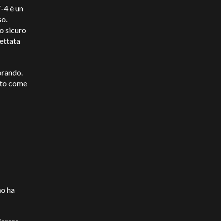
-4 è un
so.
no sicuro
cettata
orando.
oto come
no ha