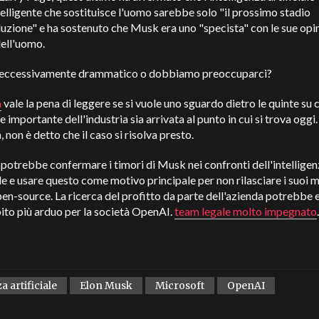
elligente che sostituisce l'uomo sarebbe solo "il prossimo stadio
luzione" e ha sostenuto che Musk era uno "specista" con le sue opin
ell'uomo.
eccessivamente drammatico o dobbiamo preoccuparci?
a
vale la pena di leggere se si vuole uno sguardo dietro le quinte su
e importante dell'industria sia arrivata al punto in cui si trova oggi.
, non è detto che il caso si risolva presto.
otrebbe confermare i timori di Musk nei confronti dell'intellige
ale e usare questo come motivo principale per non rilasciare i suoi m
n-source. La ricerca del profitto da parte dell'azienda potrebbe 
to più arduo per la società OpenAI.
team legale molto impegnato
.
a artificiale
Elon Musk
Microsoft
OpenAI