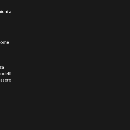
ioni a
 come
nza
odelli
essere