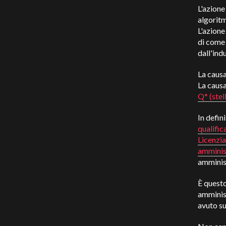
L'azione
algorit
L'azione
di come 
dall'ind
La causa
La caus
Q* (stel
In defin
qualifi
Licenzia
amminis
amminist
È questo
amminist
avuto su