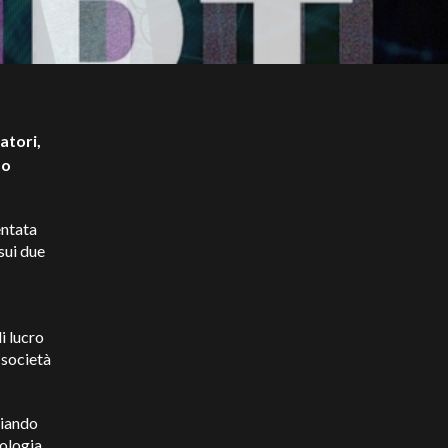
atori,
do
entata
sui due
i lucro
 società
ciando
nologia