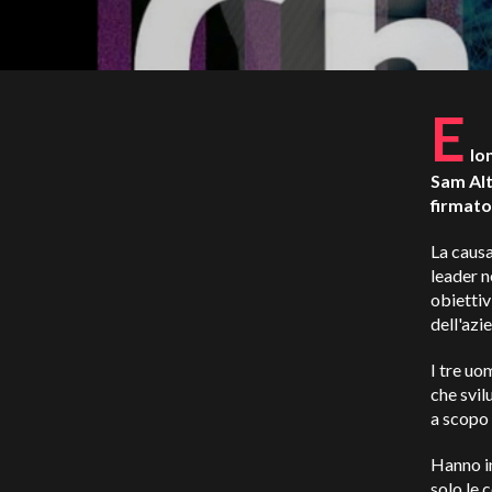
E
lo
Sam Alt
firmato
La causa
leader n
obiettiv
dell'azi
I tre uo
che svil
a scopo 
Hanno i
solo le 