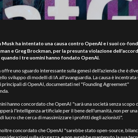
n Musk ha intentato una causa contro OpenAI e i suoi co-fond
man e Greg Brockman, per la presunta violazione dell'accor
 quando i tre uomini hanno fondato OpenAI.
 offre uno sguardo interessante sulla genesi dell'azienda che è div
ello sviluppo di modelli di IA all'avanguardia. La causa è incentrata 
i principali di OpenAI, documentati nel "Founding Agreement"
enda.
mini hanno concordato che OpenAI "sarà una società senza scopo d
upperà l'intelligenza artificiale per il bene dell'umanità, non per una
di lucro che cerca di massimizzare i profitti degli azionisti".
noltre concordato che OpenAI "sarebbe stato open-source, bilan
considerazioni sulla sicurezza, e non avrebbe mantenuto la sua tec