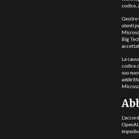
codice, 
Gestire 
utenti p
Microsof
Big Tech
accettat
La causa
codice c
suo nuov
addiritt
Microsof
Abb
L'accord
OpenAI. 
impedisc