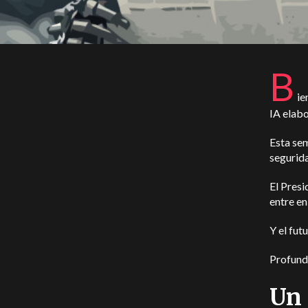
B
ie
IA elab
Esta sem
segurida
El Presi
entre en
Y el fut
Profund
Un 