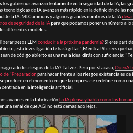
 los gobiernos avanzan lentamente en la seguridad de la IA, las g
 tecnológicas de IA avanzan más rápido en la definición de las n
ad de la IA. MLCommons y algunos grandes nombres de la IA
desar
ros de seguridad de la IA
para que podamos poner un número a lo 
los diferentes modelos.
 liberar pesos LLM
conducir a la próxima pandemia?
Si eres partida
bierto, esta investigación te hará gritar '¡Mentira! Si crees que ha
sean de código abierto es una mala idea, dirás con suficiencia: "Te l
exagerado los riesgos de la IA? Tal vez. Pero por si acaso,
OpenAI r
po de "Preparación
para hacer frente a los riesgos existenciales de l
 se produce en el momento en que la empresa se redefine como un
centrada en la inteligencia artificial.
mos avances en la fabricación
La IA piensa y habla como los human
er una señal de que AGI no está demasiado lejos.