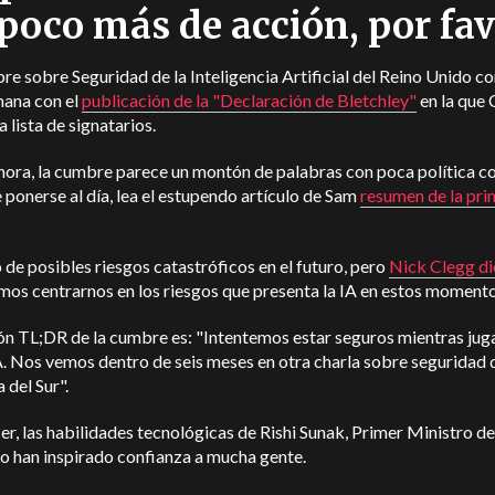
poco más de acción, por fav
e sobre Seguridad de la Inteligencia Artificial del Reino Unido 
mana con el
publicación de la "Declaración de Bletchley"
en la que 
a lista de signatarios.
ora, la cumbre parece un montón de palabras con poca política co
e ponerse al día, lea el estupendo artículo de Sam
resumen de la pri
 de posibles riesgos catastróficos en el futuro, pero
Nick Clegg di
os centrarnos en los riesgos que presenta la IA en estos momento
ión TL;DR de la cumbre es: "Intentemos estar seguros mientras ju
A. Nos vemos dentro de seis meses en otra charla sobre seguridad d
 del Sur".
er, las habilidades tecnológicas de Rishi Sunak, Primer Ministro de
o han inspirado confianza a mucha gente.