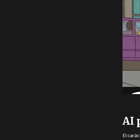
AI 
El carác