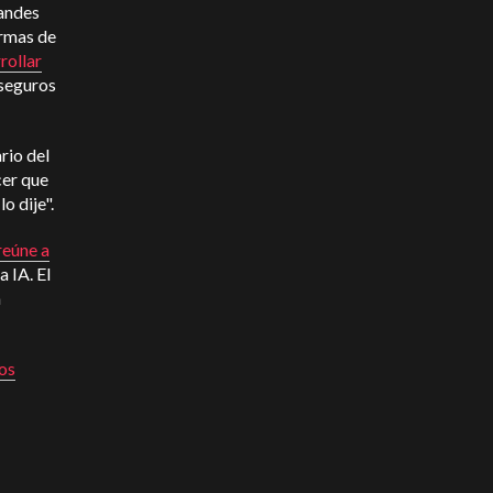
randes
ormas de
rollar
seguros
rio del
cer que
o dije".
eúne a
a IA. El
a
os