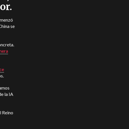
or.
comenzó
China se
ncreta.
mera
ce
s.
gamos
e la IA
l Reino