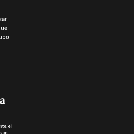
zar
que
hubo
ta
te, el
Es un