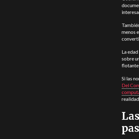
document
interesa
También 
menos e
converti
La edad 
sobre u
flotante
Si las n
Del Com
computa
realidad
Las
pas