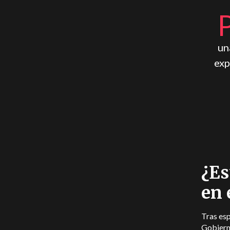
un
exp
¿Es
en 
Tras es
Gobiern