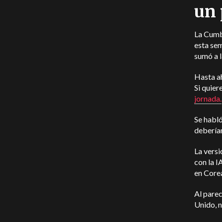
un 
La Cumbr
esta se
sumó a l
Hasta ah
Si quier
jornada.
Se habló
deberíam
La vers
con la I
en Corea
Al parec
Unido, n