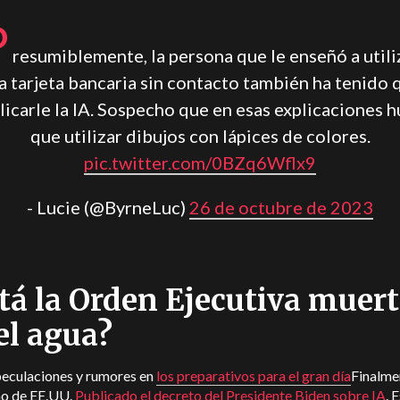
P
resumiblemente, la persona que le enseñó a utili
a tarjeta bancaria sin contacto también ha tenido 
licarle la IA. Sospecho que en esas explicaciones 
que utilizar dibujos con lápices de colores.
pic.twitter.com/0BZq6Wflx9
- Lucie (@ByrneLuc)
26 de octubre de 2023
tá la Orden Ejecutiva muer
el agua?
peculaciones y rumores en
los preparativos para el gran día
Finalmen
o de EE.UU.
Publicado el decreto del Presidente Biden sobre IA
. 