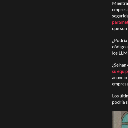
Mientras
empresas
segurid
parámet
que son 
¿Podría
código a
los LLM 
¿Se han 
su equi
anuncio
empresa 
Los últi
podría s