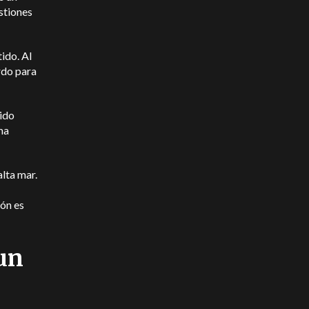
stiones
ido. Al
rdo para
pido
ma
alta mar.
ión es
un