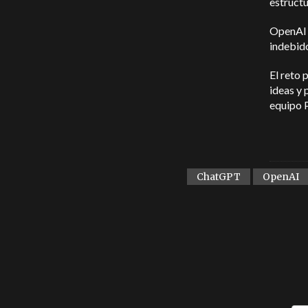
estructu
OpenAI 
indebido
El reto 
ideas y 
equipo 
ChatGPT
OpenAI