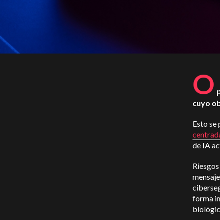
O
cuyo ob
Esto se
centrada
de IA ac
Riesgos
mensajes
ciberseg
forma i
biológic