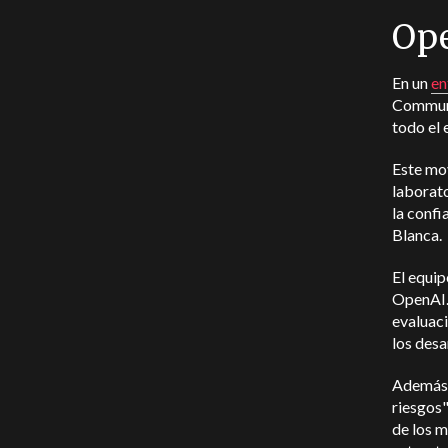
Ope
En un
en
Communi
todo el 
Este mo
laborato
la confi
Blanca.
El equip
OpenAI. 
evaluaci
los desa
Además, 
riesgos"
de los m