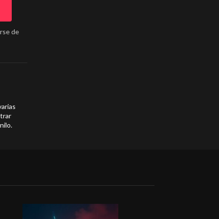
arse de
varias
trar
nilo.