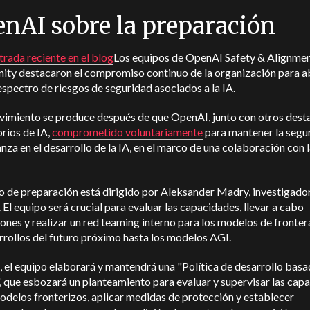
nAI sobre la preparación
trada reciente en el blog
Los equipos de OpenAI Safety & Alignmen
ty destacaron el compromiso continuo de la organización para 
espectro de riesgos de seguridad asociados a la IA.
vimiento se produce después de que OpenAI, junto con otros des
rios de IA,
comprometido voluntariamente
para mantener la segu
anza en el desarrollo de la IA, en el marco de una colaboración con 
o de preparación está dirigido por Aleksander Madry, investigado
El equipo será crucial para evaluar las capacidades, llevar a cabo
ones y realizar un red teaming interno para los modelos de fronter
rrollos del futuro próximo hasta los modelos AGI.
el equipo elaborará y mantendrá una "Política de desarrollo basa
, que esbozará un planteamiento para evaluar y supervisar las cap
odelos fronterizos, aplicar medidas de protección y establecer