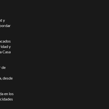
t y
abordar
tacados
ridad y
la Casa
r de
a, desde
da en los
acidades