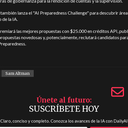
ras de gobernanza para la rendición de cuentas y la supervisión.
también lanza el "AI Preparedness Challenge" para descubrir área
 de la IA.
premiará las mejores propuestas con $25.000 en créditos API, publ
propuestas novedosas y, potencialmente, reclutará candidatos para
Preparedness.
Sam Altman
Únete al futuro
SUSCRÍBETE HOY
Claro, conciso y completo. Conozca los avances de la IA con
DailyAI