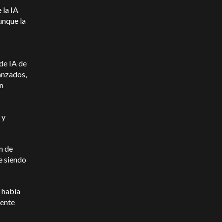
 la IA
unque la
de IA de
anzados,
én
 y
n de
e siendo
e había
mente