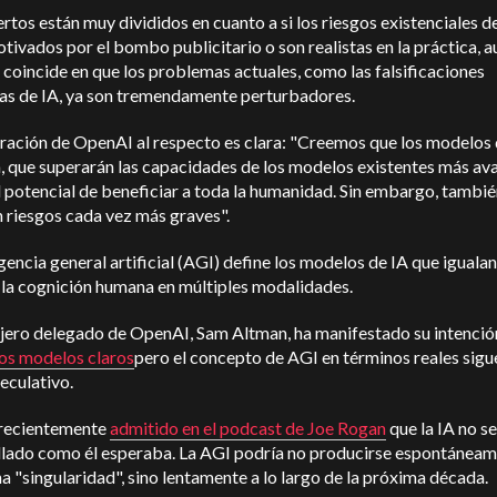
rtos están muy divididos en cuanto a si los riesgos existenciales de
tivados por el bombo publicitario o son realistas en la práctica, a
coincide en que los problemas actuales, como las falsificaciones
as de IA, ya son tremendamente perturbadores.
ración de OpenAI al respecto es clara: "Creemos que los modelos 
, que superarán las capacidades de los modelos existentes más av
l potencial de beneficiar a toda la humanidad. Sin embargo, tambi
 riesgos cada vez más graves".
igencia general artificial (AGI) define los modelos de IA que igualan
 la cognición humana en múltiples modalidades.
ejero delegado de OpenAI, Sam Altman, ha manifestado su intenció
sos modelos claros
pero el concepto de AGI en términos reales sigu
eculativo.
recientemente
admitido en el podcast de Joe Rogan
que la IA no s
llado como él esperaba.
La AGI podría no producirse espontánea
 "singularidad", sino lentamente a lo largo de la próxima década.