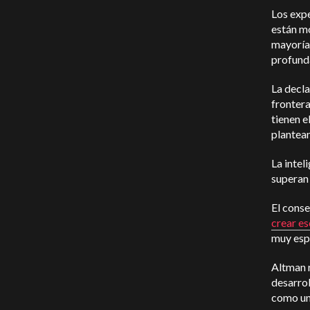
Los expe
están mo
mayoría 
profund
La decla
frontera
tienen e
plantean
La intel
superan
El cons
crear e
muy esp
Altman 
desarro
como una