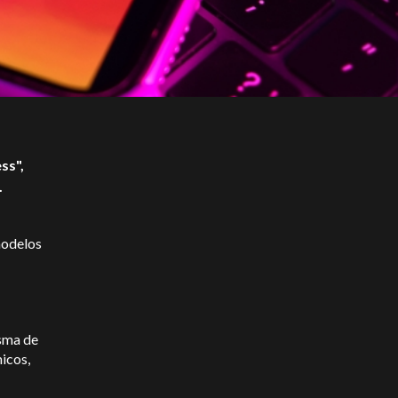
ss",
.
modelos
isma de
icos,