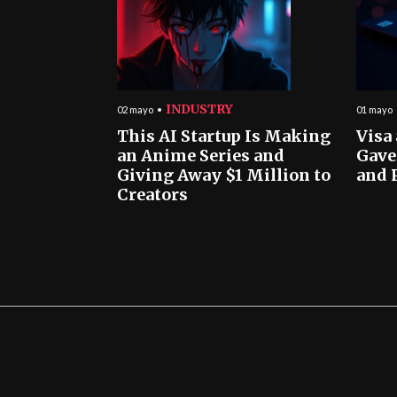
INDUSTRY
02 mayo
01 mayo
This AI Startup Is Making
Visa
an Anime Series and
Gave
Giving Away $1 Million to
and 
Creators