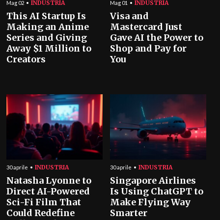
INDUSTRIA
INDUSTRIA
Mag 02
Mag 01
This AI Startup Is
Visa and
Making an Anime
Mastercard Just
Series and Giving
Gave AI the Power to
Away $1 Million to
Shop and Pay for
Creators
You
INDUSTRIA
INDUSTRIA
30 aprile
30 aprile
Natasha Lyonne to
Singapore Airlines
Direct AI-Powered
Is Using ChatGPT to
Sci-Fi Film That
Make Flying Way
Could Redefine
Smarter