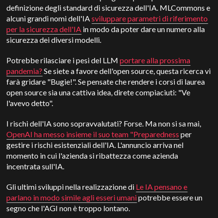
definizione degli standard di sicurezza dell'IA. MLCommons e
alcuni grandi nomi dell'IA
sviluppare parametri di riferimento
per la sicurezza dell'IA
in modo da poter dare un numero alla
sicurezza dei diversi modelli.
Potrebbe rilasciare i pesi del LLM
portare alla prossima
pandemia?
Se siete a favore dell'open source, questa ricerca vi
farà gridare "Bugie!". Se pensate che rendere i corsi di laurea
open source sia una cattiva idea, direte compiaciuti: "Ve
l'avevo detto".
I rischi dell'IA sono sopravvalutati? Forse. Ma non si sa mai,
OpenAI ha messo insieme il suo team "Preparedness
per
gestire i rischi esistenziali dell'IA. L'annuncio arriva nel
momento in cui l'azienda si ribattezza come azienda
incentrata sull'IA.
Gli ultimi sviluppi nella realizzazione di
Le IA pensano e
parlano in modo simile agli esseri umani
potrebbe essere un
segno che l'AGI non è troppo lontano.