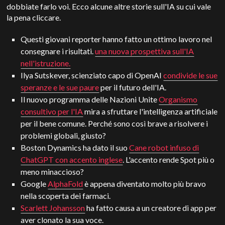
dobbiate farlo voi. Ecco alcune altre storie sull'IA su cui vale
la pena cliccare.
Questi giovani reporter hanno fatto un ottimo lavoro nel
consegnare i risultati.
una nuova prospettiva sull'IA
nell'istruzione.
Ilya Sutskever, scienziato capo di OpenAI
condivide le sue
speranze e le sue paure
per il futuro dell'IA.
Il nuovo programma delle Nazioni Unite
Organismo
consultivo per l'IA
mira a sfruttare l'intelligenza artificiale
per il bene comune. Perché sono così brave a risolvere i
problemi globali, giusto?
Boston Dynamics ha dato il suo
Cane robot infuso di
ChatGPT con accento inglese
. L'accento rende Spot più o
meno minaccioso?
Google
AlphaFold
è appena diventato molto più bravo
nella scoperta dei farmaci.
Scarlett Johansson
ha fatto causa a un creatore di app per
aver clonato la sua voce.