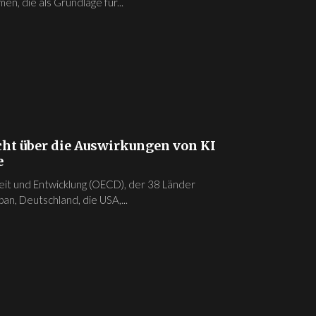
en, die als Grundlage für...
cht über die Auswirkungen von KI
e
eit und Entwicklung (OECD), der 38 Länder
an, Deutschland, die USA,...