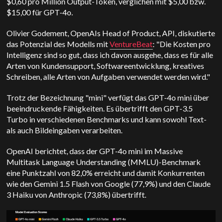
$0,60 pro Million Output-Token, verglichen mit $5,00 bzw.
$15,00 für GPT-4o.
Olivier Godement, OpenAIs Head of Product, API, diskutierte
das Potenzial des Modells mit
VentureBeat
: "Die Kosten pro
Intelligenz sind so gut, dass ich davon ausgehe, dass es für alle
Arten von Kundensupport, Softwareentwicklung, kreatives
Schreiben, alle Arten von Aufgaben verwendet werden wird."
Trotz der Bezeichnung "mini" verfügt das GPT-4o mini über
beeindruckende Fähigkeiten. Es übertrifft den GPT-3.5
Turbo in verschiedenen Benchmarks und kann sowohl Text-
als auch Bildeingaben verarbeiten.
OpenAI berichtet, dass der GPT-4o mini im Massive
Multitask Language Understanding (MMLU)-Benchmark
eine Punktzahl von 82,0% erreicht und damit Konkurrenten
wie den Gemini 1.5 Flash von Google (77,9%) und den Claude
3 Haiku von Anthropic (73,8%) übertrifft.