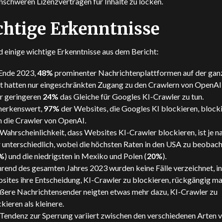
nschweren Lizenzverträgen für Inhalte zu locken.
htige Erkenntnisse
d einige wichtige Erkenntnisse aus dem Bericht:
Ende 2023,
48%
prominenter Nachrichtenplattformen auf der gan
t hatten nur eingeschränkten Zugang zu den Crawlern von OpenAI,
er geringeren
24%
das Gleiche für Googles KI-Crawler zu tun.
erkenswert,
97%
der Websites, die Googles KI blockieren, block
h die Crawler von OpenAI.
Wahrscheinlichkeit, dass Websites KI-Crawler blockieren, ist je n
 unterschiedlich, wobei die höchsten Raten in den USA zu beobach
%
) und die niedrigsten in Mexiko und Polen (
20%
).
rend des gesamten Jahres 2023 wurden keine Fälle verzeichnet, i
sites ihre Entscheidung, KI-Crawler zu blockieren, rückgängig ma
ßere Nachrichtensender neigten etwas mehr dazu, KI-Crawler zu
kieren als kleinere.
 Tendenz zur Sperrung variiert zwischen den verschiedenen Arten 