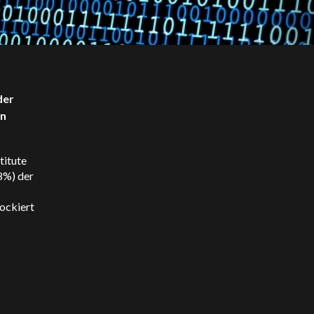
der
en
titute
48%) der
ockiert