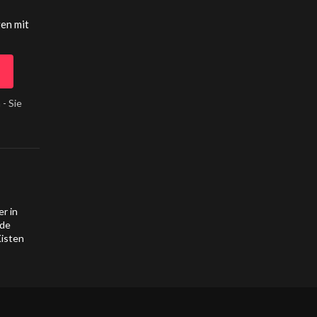
gen mit
 - Sie
r in
ade
Kisten