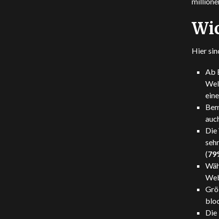
millione
Wic
Hier sin
Ab 
Wel
ein
Bem
auc
Die 
sehr
(
79
Wäh
Web
Grö
bloc
Die