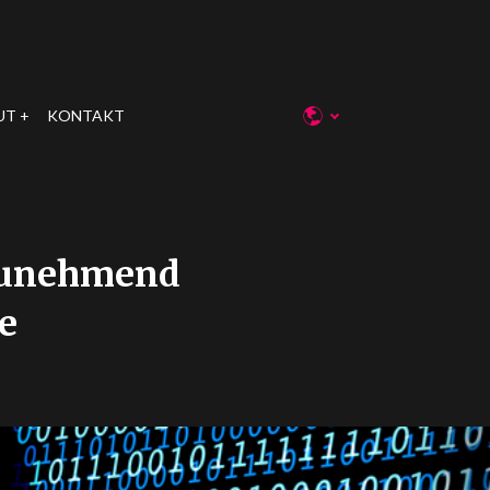
UT
KONTAKT
 zunehmend
e