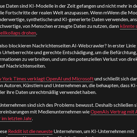
e Daten sind KI-Modelle in der Zeit gefangen und nicht mehr in d
die Fortschritte der realen Welt anzupassen. Wenn m
Wenn die Mod
nderwertige, synthetische und KI-generierte Daten verwenden, ans
ochwertige, von Menschen erzeugte Daten zu nutzen, dann
könnte 
ellkollaps drohen
.
lso blockieren Nachrichtenseiten AI-Webcrawler? In erster Linie 
m Urheberrechte und gerechte Entschädigung, um die Befürchtung,
rmationen zu verbreiten, und um den potenziellen Verlust von dir
auf Nachrichtenseiten.
 York Times verklagt OpenAI und Microsoft
und schließt sich dam
on Autoren, Künstlern und Unternehmen an, die behaupten, dass KI
ler ihre Daten unrechtmäßig verwendet haben.
Unternehmen sind sich des Problems bewusst. Deshalb schließen s
ereinbarungen mit Medienunternehmen wie
OpenAIs Vertrag mit 
 im letzten Jahr
.
iese
Reddit ist die neueste
Unternehmen, um KI-Unternehmen mit