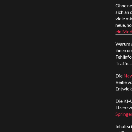
Ohne neu
sich an 
viele mi
neue, h
ein Mod
Warum a
ihnen u
Fehlinfo
Traffic 
Die
New
Reihe v
Entwick
Die KI-
Lizenzv
Springer
Inhaltsr