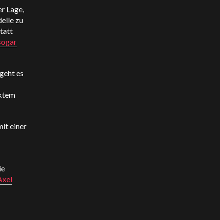
er Lage,
elle zu
tatt
sogar
geht es
ektem
it einer
-
ie
Axel