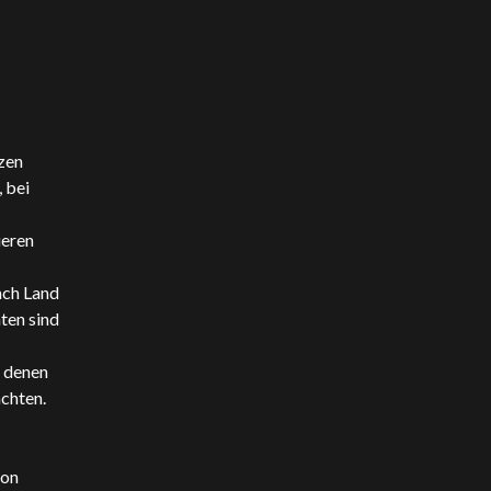
zen
 bei
ieren
ach Land
ten sind
n denen
chten.
von