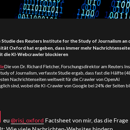
e Studie des Reuters Institute for the Study of Journalism an 
ität Oxford hat ergeben, dass immer mehr Nachrichtenseit
t die KI-Webcrawler blockieren
ie
Die von Dr. Richard Fletcher, Forschungsdirektor am Reuters Ins
Study of Journalism, verfasste Studie ergab, dass fast die Hälfte (
esten Nachrichtenseiten weltweit für die Crawler von OpenAI
lich sind, wobei die KI-Crawler von Google bei 24% der Seiten bl
N
eu
@risj_oxford
Factsheet von mir, das die Frage
llt: Wie viele Nachrichten-Websites hindern