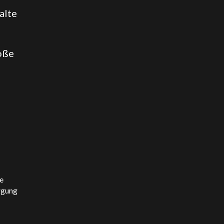
alte
roße
e
rgung