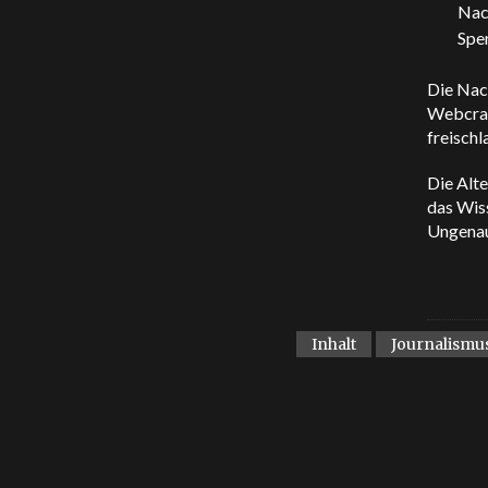
Nac
Spe
Die Nac
Webcraw
freisch
Die Alte
das Wiss
Ungenau
Inhalt
Journalismu