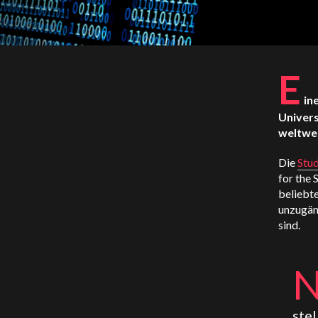
E
in
Univers
weltwei
Die
Stud
for the 
beliebt
unzugäng
sind.
ste