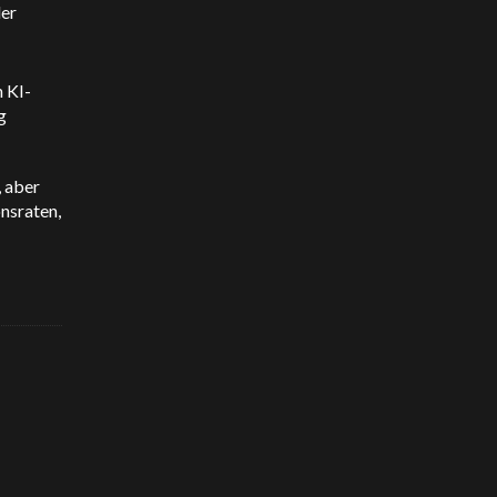
der
 KI-
g
, aber
nsraten,