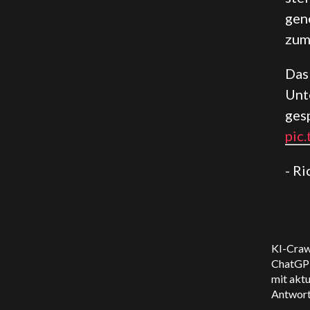
gen
zum
Das
Unt
ges
pic
- R
KI-Craw
ChatGPT
mit aktu
Antwort