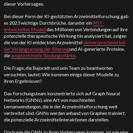
dieser Vorhersagen.
Bei dieser Form der KI-gestützten Arzneimittelforschung gab
es 2023 wichtige Durchbrüche, darunter ein
MIT-
entwickeltes Modell
das Millionen von Verbindungen auf ihre
potenzielle therapeutische Wirkung hin analysiert hat, zeigen
die von der KI entdeckten Arzneimittel
vielversprechend bei
der Verlangsamung der Alterung
und AI-generierte Proteine,
die
ausgezeichnete Bindungsstärke
.
Die Frage, die Bajorath und sein Team zu beantworten
versuchten, lautet: Wie kommen einige dieser Modelle zu
ihren Ergebnissen?
Das Forschungsteam konzentrierte sich auf Graph Neural
Networks (GNNs), eine Art von maschinellen
Lernanwendungen, die in der Arzneimittelforschung weit
verbreitet sind. GNNs werden anhand von Graphen trainiert,
die potenzielle Arzneimittelinteraktionen darstellen.
Doch wie die GNN zu ihren Vorhersagen kommen, ist wie eine