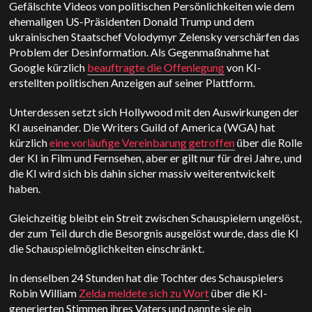
Gefälschte Videos von politischen Persönlichkeiten wie dem
ehemaligen US-Präsidenten Donald Trump und dem
ukrainischen Staatschef Volodymyr Zelensky verschärfen das
Problem der Desinformation. Als Gegenmaßnahme hat
Google kürzlich
beauftragte die Offenlegung
von KI-
erstellten politischen Anzeigen auf seiner Plattform.
Unterdessen setzt sich Hollywood mit den Auswirkungen der
KI auseinander. Die Writers Guild of America (WGA) hat
kürzlich
eine vorläufige Vereinbarung getroffen
über die Rolle
der KI in Film und Fernsehen, aber er gilt nur für drei Jahre, und
die KI wird sich bis dahin sicher massiv weiterentwickelt
haben.
Gleichzeitig bleibt ein Streit zwischen Schauspielern ungelöst,
der zum Teil durch die Besorgnis ausgelöst wurde, dass die KI
die Schauspielmöglichkeiten einschränkt.
In denselben 24 Stunden hat die Tochter des Schauspielers
Robin William
Zelda meldete sich zu Wort
über die KI-
generierten Stimmen ihres Vaters und nannte sie ein