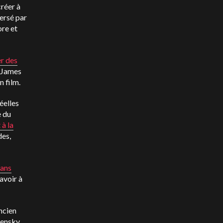
créer à
versé par
ore et
r des
t James
n film.
éelles
e du
 à la
des,
sans
avoir à
ncien
ensky,