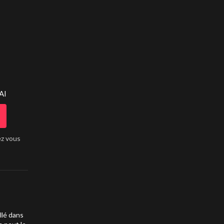
AI
ez vous
llé dans