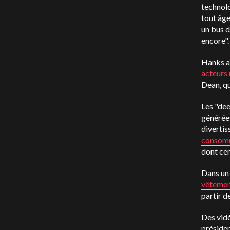
technolo
tout âge
un bus d
encore".
Hanks a 
acteurs
Dean, qu
Les "dee
générées
divertis
consom
dont cer
Dans un 
vêtemen
partir d
Des vid
présiden