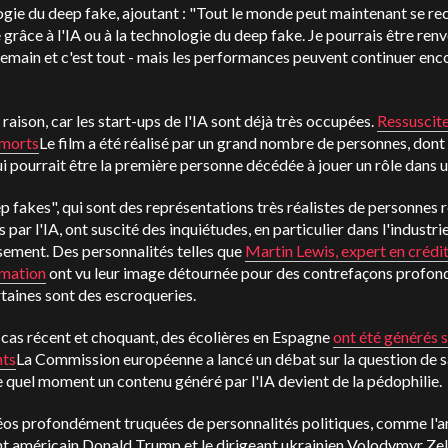
gie du deep fake, ajoutant : "Tout le monde peut maintenant se re
 grâce à l'IA ou à la technologie du deep fake. Je pourrais être ren
emain et c'est tout - mais les performances peuvent continuer enc
raison, car les start-ups de l'IA sont déjà très occupées.
Ressuscite
 morts
Le film a été réalisé par un grand nombre de personnes, don
i pourrait être la première personne décédée à jouer un rôle dans u
p fakes", qui sont des représentations très réalistes de personnes r
 par l'IA, ont suscité des inquiétudes, en particulier dans l'industri
sement. Des personnalités telles que
Martin Lewis, expert en crédit
mation
ont vu leur image détournée pour des contrefaçons profon
taines sont des escroqueries.
cas récent et choquant, des écolières en Espagne
ont été générés 
ts
La Commission européenne a lancé un débat sur la question de s
e quel moment un contenu généré par l'IA devient de la pédophilie.
éos profondément truquées de personnalités politiques, comme l'a
t américain Donald Trump et le dirigeant ukrainien Volodymyr Zel