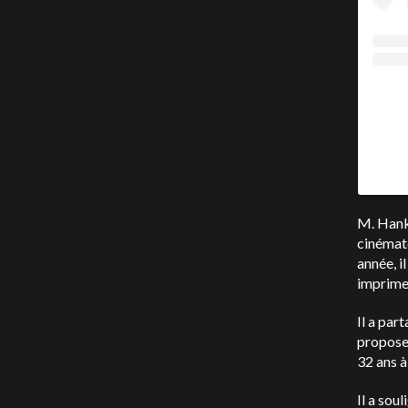
M. Hanks
cinémat
année, i
imprime
Il a par
proposer
32 ans à
Il a sou