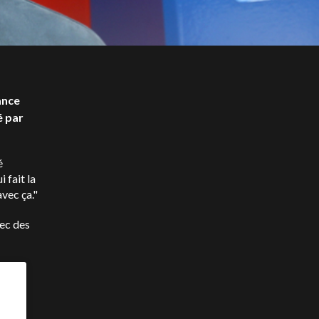
ance
é par
é
 fait la
avec ça."
vec des