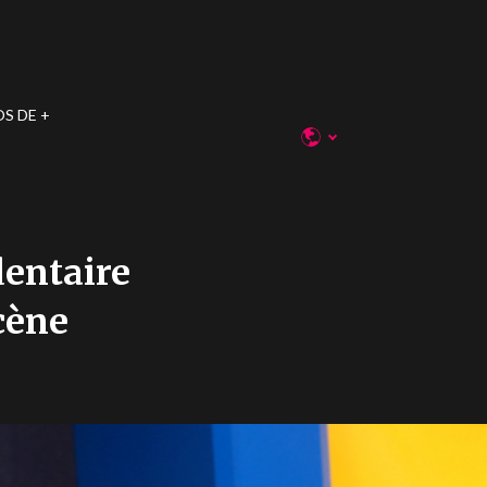
OS DE
entaire
cène