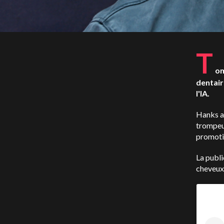
T
om
dentair
l'IA.
Hanks a 
trompeus
promotio
La publi
cheveux