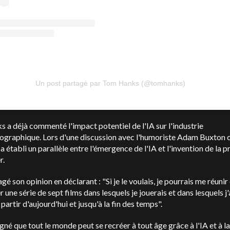
Un post partagé par Tom Hanks (@tomhanks)
 a déjà commenté l'impact potentiel de l'IA sur l'industrie
ographique. Lors d'une discussion avec l'humoriste Adam Buxton 
l a établi un parallèle entre l'émergence de l'IA et l'invention de la p
r.
tagé son opinion en déclarant : "Si je le voulais, je pourrais me réunir
 une série de sept films dans lesquels je jouerais et dans lesquels j'
 partir d'aujourd'hui et jusqu'à la fin des temps".
ligné que tout le monde peut se recréer à tout âge grâce à l'IA et à la