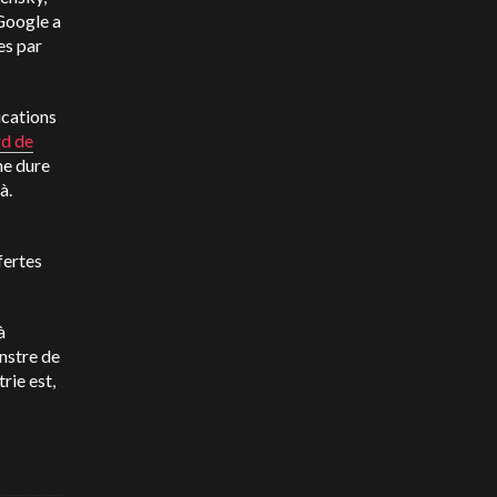
Google a
es par
ications
rd de
 ne dure
là.
fertes
à
onstre de
rie est,