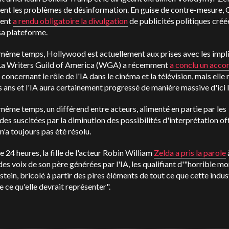
ent les problèmes de désinformation. En guise de contre-mesure, 
ent
a rendu obligatoire la divulgation
de publicités politiques créé
 sa plateforme.
 même temps, Hollywood est actuellement aux prises avec les impl
. La Writers Guild of America (WGA) a récemment
a conclu un acco
concernant le rôle de l'IA dans le cinéma et la télévision, mais elle
s ans et l'IA aura certainement progressé de manière massive d'ici 
même temps, un différend entre acteurs, alimenté en partie par les
des suscitées par la diminution des possibilités d'interprétation of
 n'a toujours pas été résolu.
24 heures, la fille de l'acteur Robin William
Zelda a pris la parole
es voix de son père générées par l'IA, les qualifiant d'"horrible m
tein, bricolé à partir des pires éléments de tout ce que cette indust
de ce qu'elle devrait représenter".