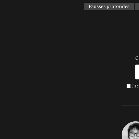
Fausses profondes
C
J'a