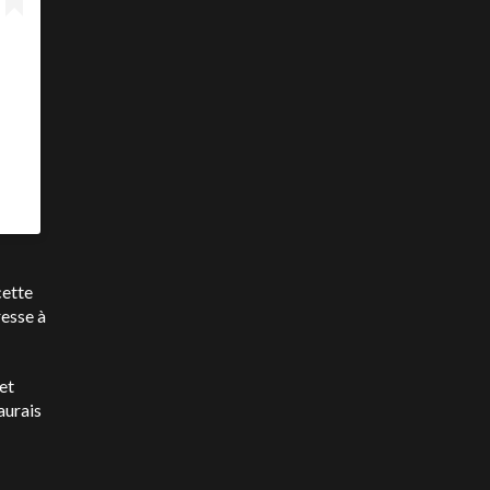
cette
resse à
 et
aurais