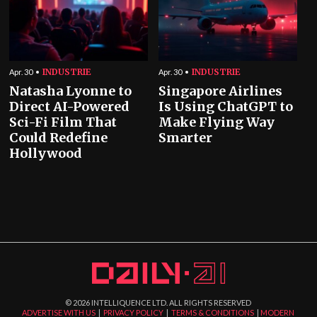
INDUSTRIE
INDUSTRIE
Apr. 30
Apr. 30
Natasha Lyonne to
Singapore Airlines
Direct AI-Powered
Is Using ChatGPT to
Sci-Fi Film That
Make Flying Way
Could Redefine
Smarter
Hollywood
©
2026
INTELLIQUENCE LTD. ALL RIGHTS RESERVED
ADVERTISE WITH US
|
PRIVACY POLICY
|
TERMS & CONDITIONS
|
MODERN