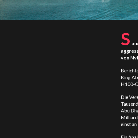
S
au
aggress
von Nvi
Berichte
King Ab
H100-Ch
Die Vere
Tausend
Abu Dha
Milliar
einst an
Ein Ana