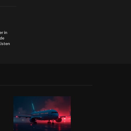
r in
ade
Kisten