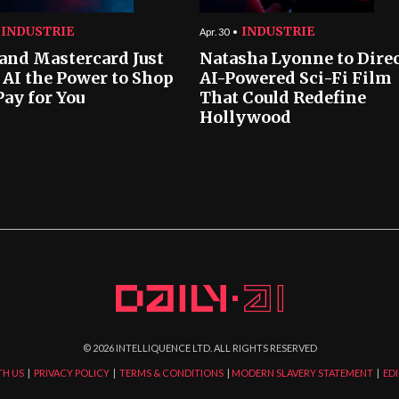
INDUSTRIE
INDUSTRIE
Apr. 30
 and Mastercard Just
Natasha Lyonne to Dire
 AI the Power to Shop
AI-Powered Sci-Fi Film
Pay for You
That Could Redefine
Hollywood
©
2026
INTELLIQUENCE LTD. ALL RIGHTS RESERVED
TH US
|
PRIVACY POLICY
|
TERMS & CONDITIONS
|
MODERN SLAVERY STATEMENT
|
EDI