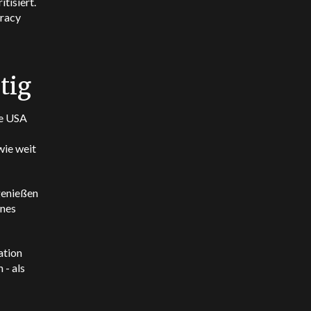
tisiert.
cracy
tig
te USA
wie weit
genießen
ines
ation
 - als