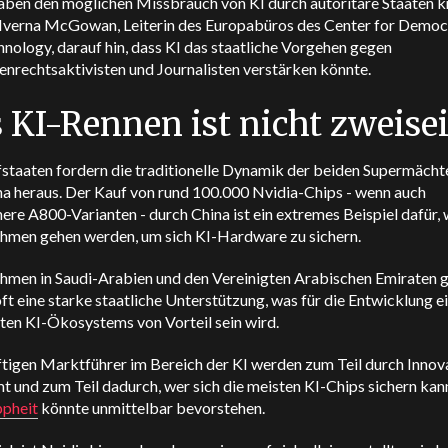
aben den möglichen Missbrauch von KI durch autoritäre Staaten kri
 Iverna McGowan, Leiterin des Europabüros des Center for Demo
nology, darauf hin, dass KI das staatliche Vorgehen gegen
nrechtsaktivisten und Journalisten verstärken könnte.
 KI-Rennen ist nicht zweisei
fstaaten fordern die traditionelle Dynamik der beiden Supermäch
na heraus. Der Kauf von rund 100.000 Nvidia-Chips - wenn auch
re A800-Varianten - durch China ist ein extremes Beispiel dafür, 
hmen gehen werden, um sich KI-Hardware zu sichern.
hmen in Saudi-Arabien und den Vereinigten Arabischen Emiraten 
ft eine starke staatliche Unterstützung, was für die Entwicklung e
ten KI-Ökosystems von Vorteil sein wird.
ftigen Marktführer im Bereich der KI werden zum Teil durch Innov
 und zum Teil dadurch, wer sich die meisten KI-Chips sichern kann
pheit
könnte unmittelbar bevorstehen.