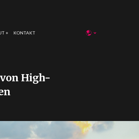
UT
KONTAKT
 von High-
en