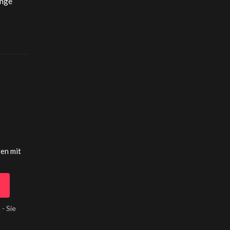
ange
gen mit
 - Sie