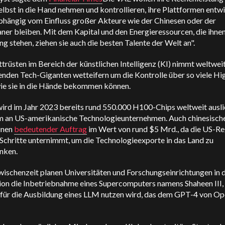
elbst in die Hand nehmen und kontrollieren, ihre Plattformen entw
bhängig vom Einfluss großer Akteure wie der Chinesen oder der
er bleiben. Mit dem Kapital und den Energieressourcen, die ihnen
g stehen, ziehen sie auch die besten Talente der Welt an".
rüsten im Bereich der künstlichen Intelligenz (KI) nimmt weltweit
enden Tech-Giganten wetteifern um die Kontrolle über so viele Hi
wie sie in die Hände bekommen können.
wird im Jahr 2023 bereits rund 550.000 H100-Chips weltweit ausli
em an US-amerikanische Technologieunternehmen. Auch chinesisch
inen
bedeutender Auftrag
im Wert von rund $5 Mrd., da die US-R
Schritte unternimmt, um die Technologieexporte in das Land zu
nken.
wischenzeit planen Universitäten und Forschungseinrichtungen in 
ion die Inbetriebnahme eines Supercomputers namens Shaheen III, 
ür die Ausbildung eines LLM nutzen wird, das dem GPT-4 von O