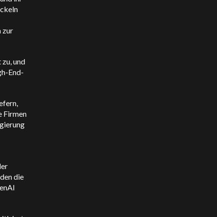
ickeln
 zur
 zu, und
gh-End-
efern,
e Firmen
egierung
der
den die
penAI