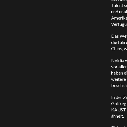
Talent s
und una
Amerikan
Verfügun
Das Wett
die führ
Chips, 
Nvidia 
vor all
haben e
weitere 
beschrä
In der Z
Golfreg
KAUST f
ähnelt.