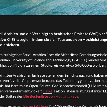
di-Arabien und die Vereinigten Arabischen Emirate (VAE) ver
ive KI-Strategien, indem sie sich Tausende von Hochleistung
dia sichern.
n zufolge hat Saudi-Arabien über die öffentliche Forschungseinri
dullah University of Science and Technology (KAUST) mindestens
ips von Nvidia zu einem Stückpreis von etwa $40.000 erworben.
inigten Arabischen Emirate stehen dem in nichts nach und haben e
e von Nvidia-Chips erworben, und das Technology Innovation Insti
bi hat bereits ein Open-Source-Großsprachenmodell (LLM) mit 
den Parametern entwickelt.
Falke
. Falcon ist ein leistungsstarker L
 der Spitze der
Die Bestenliste von Hugging Face
.
lyst sagte dem
Financial Times
Die VAE wollen ihre Rechenleistung 