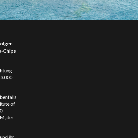
folgen
s-Chips
chtung
 3.000
benfalls
tute of
40
LM, der
und ihr