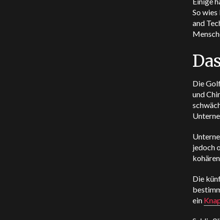
Einige h
So wies
and Tech
Mensche
Das
Die Gol
und Chi
schwäche
Unterne
Unterne
jedoch o
kohären
Die kün
bestimmt
ein
Knap