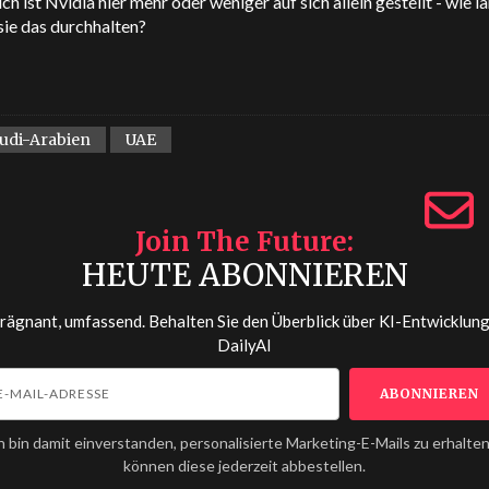
ich ist Nvidia hier mehr oder weniger auf sich allein gestellt - wie l
sie das durchhalten?
udi-Arabien
UAE
Join The Future
HEUTE ABONNIEREN
prägnant, umfassend. Behalten Sie den Überblick über KI-Entwicklun
DailyAI
h bin damit einverstanden, personalisierte Marketing-E-Mails zu erhalten
können diese jederzeit abbestellen.