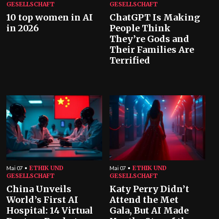
GESELLSCHAFT
GESELLSCHAFT
10 top women in AI
ChatGPT Is Making
in 2026
People Think
They’re Gods and
Their Families Are
Terrified
ETHIK UND
ETHIK UND
Mai 07
Mai 07
GESELLSCHAFT
GESELLSCHAFT
China Unveils
Katy Perry Didn’t
World’s First AI
Attend the Met
Hospital: 14 Virtual
Gala, But AI Made