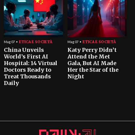
ETICA E SOCIETÀ
ETICA E SOCIETÀ
Mag 07
Mag 07
China Unveils
Katy Perry Didn’t
World’s First AI
Attend the Met
Hospital: 14 Virtual
Gala, But AI Made
Doctors Ready to
Her the Star of the
Treat Thousands
Night
Daily