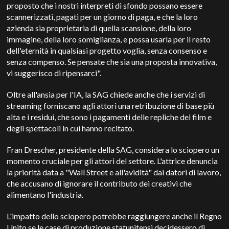
proposto che i nostri interpreti di sfondo possano essere
scannerizzati, pagati per un giorno di paga, e che la loro
azienda sia proprietaria di quella scansione, della loro
immagine, della loro somiglianza, e possa usarla per il resto
dell'eternità in qualsiasi progetto voglia, senza consenso e
senza compenso. Se pensate che sia una proposta innovativa,
vi suggerisco di ripensarci".
Oltre all'ansia per l'IA, la SAG chiede anche che i servizi di
streaming forniscano agli attori una retribuzione di base più
alta e i residui, che sono i pagamenti delle repliche dei film e
degli spettacoli in cui hanno recitato.
Fran Drescher, presidente della SAG, considera lo sciopero un
momento cruciale per gli attori del settore. L'attrice denuncia
la priorità data a "Wall Street e all'avidità" dai datori di lavoro,
che accusano di ignorare il contributo dei creativi che
alimentano l'industria.
L'impatto dello sciopero potrebbe raggiungere anche il Regno
Unito se le case di produzione statunitensi decidessero di