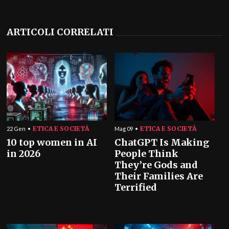
ARTICOLI CORRELATI
ETICA E SOCIETÀ
ETICA E SOCIETÀ
22 Gen
Mag 09
10 top women in AI
ChatGPT Is Making
in 2026
People Think
They’re Gods and
Their Families Are
Terrified