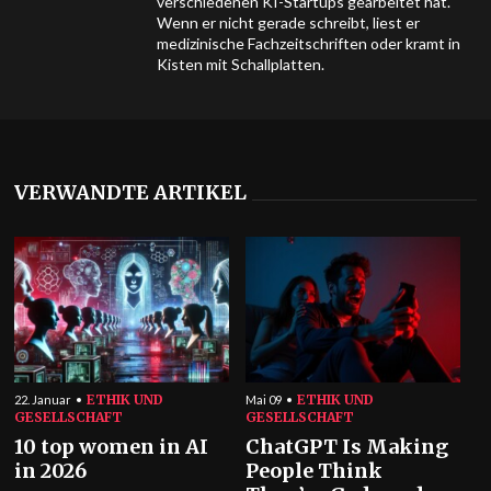
verschiedenen KI-Startups gearbeitet hat.
Wenn er nicht gerade schreibt, liest er
medizinische Fachzeitschriften oder kramt in
Kisten mit Schallplatten.
VERWANDTE ARTIKEL
ETHIK UND
ETHIK UND
22. Januar
Mai 09
GESELLSCHAFT
GESELLSCHAFT
10 top women in AI
ChatGPT Is Making
in 2026
People Think