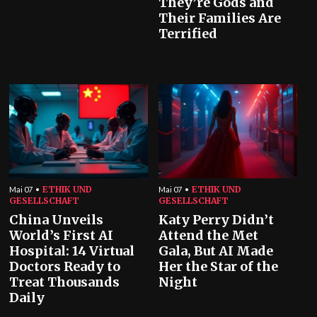
They’re Gods and
Their Families Are
Terrified
ETHIK UND
ETHIK UND
Mai 07
Mai 07
GESELLSCHAFT
GESELLSCHAFT
China Unveils
Katy Perry Didn’t
World’s First AI
Attend the Met
Hospital: 14 Virtual
Gala, But AI Made
Doctors Ready to
Her the Star of the
Treat Thousands
Night
Daily