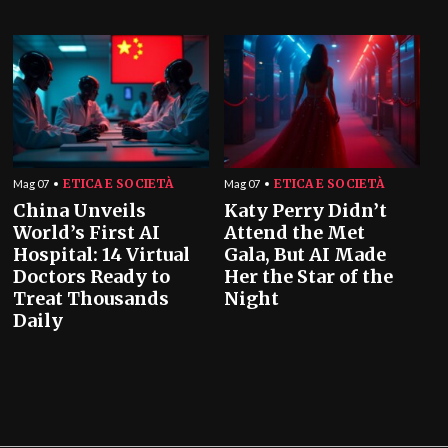
ETICA E SOCIETÀ
ETICA E SOCIETÀ
Mag 07
Mag 07
China Unveils
Katy Perry Didn’t
World’s First AI
Attend the Met
Hospital: 14 Virtual
Gala, But AI Made
Doctors Ready to
Her the Star of the
Treat Thousands
Night
Daily