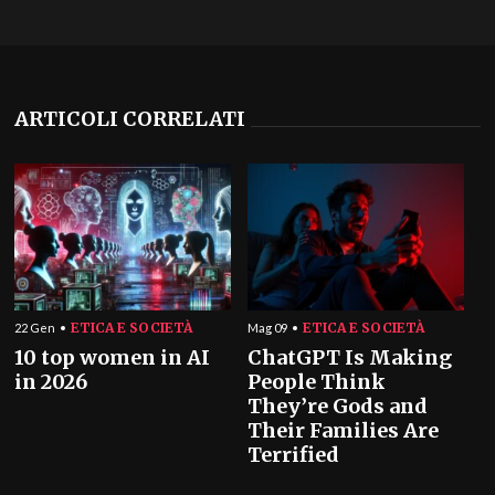
ARTICOLI CORRELATI
ETICA E SOCIETÀ
ETICA E SOCIETÀ
22 Gen
Mag 09
10 top women in AI
ChatGPT Is Making
in 2026
People Think
They’re Gods and
Their Families Are
Terrified