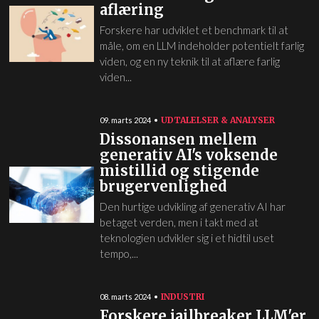
aflæring
Forskere har udviklet et benchmark til at
måle, om en LLM indeholder potentielt farlig
viden, og en ny teknik til at aflære farlig
viden...
UDTALELSER & ANALYSER
09. marts 2024
Dissonansen mellem
generativ AI's voksende
mistillid og stigende
brugervenlighed
Den hurtige udvikling af generativ AI har
betaget verden, men i takt med at
teknologien udvikler sig i et hidtil uset
tempo,...
INDUSTRI
08. marts 2024
Forskere jailbreaker LLM'er