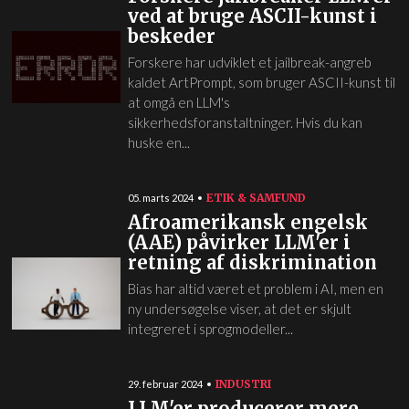
ved at bruge ASCII-kunst i
beskeder
Forskere har udviklet et jailbreak-angreb
kaldet ArtPrompt, som bruger ASCII-kunst til
at omgå en LLM's
sikkerhedsforanstaltninger. Hvis du kan
huske en...
ETIK & SAMFUND
05. marts 2024
Afroamerikansk engelsk
(AAE) påvirker LLM'er i
retning af diskrimination
Bias har altid været et problem i AI, men en
ny undersøgelse viser, at det er skjult
integreret i sprogmodeller...
INDUSTRI
29. februar 2024
LLM'er producerer mere