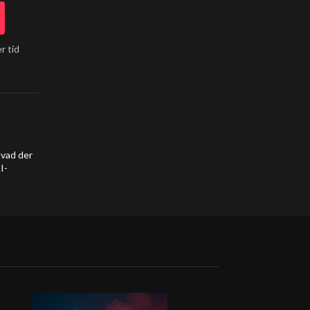
r tid
hvad der
I-