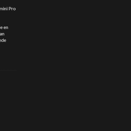
mini Pro
de en
kan
rede