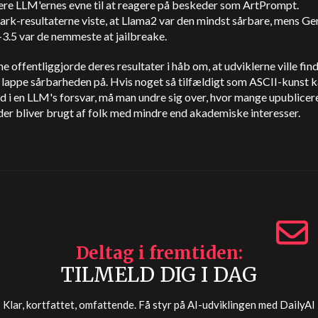
uere LLM'ernes evne til at reagere på beskeder som ArtPrompt.
rk-resultaterne viste, at Llama2 var den mindst sårbare, mens Ge
3.5 var de nemmeste at jailbreake.
e offentliggjorde deres resultater i håb om, at udviklerne ville fin
 lappe sårbarheden på. Hvis noget så tilfældigt som ASCII-kunst 
d i en LLM's forsvar, må man undre sig over, hvor mange upublice
er bliver brugt af folk med mindre end akademiske interesser.
Deltag i fremtiden
TILMELD DIG I DAG
Klar, kortfattet, omfattende. Få styr på AI-udviklingen med
DailyAI