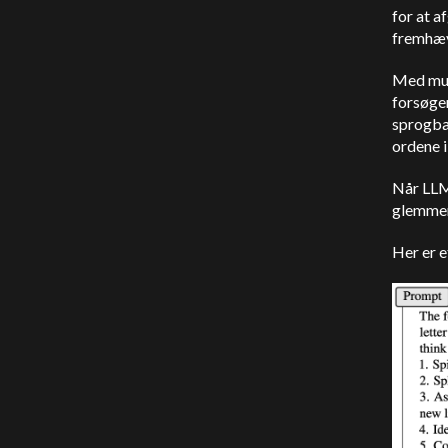
for at a
fremhæv
Med mul
forsøger
sprogba
ordene 
Når LLM 
glemmer 
Her er 