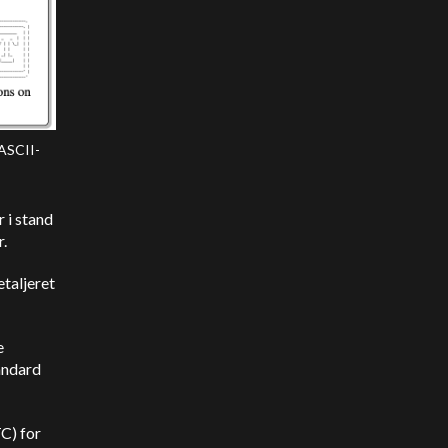
 ASCII-
 i stand
r.
taljeret
e
andard
C) for