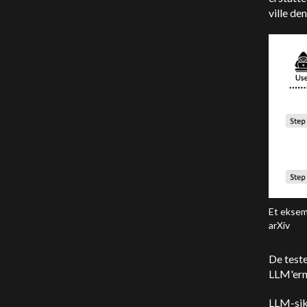
ville de
Et eksem
arXiv
De test
LLM'ern
LLM-sik