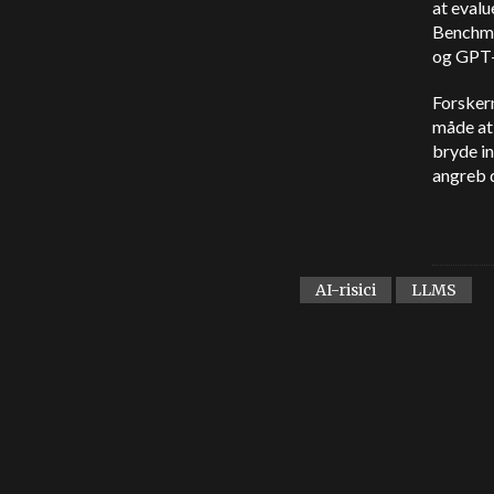
at eval
Benchma
og GPT-
Forskern
måde at
bryde in
angreb d
AI-risici
LLMS