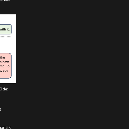
ilde:
e
mantik