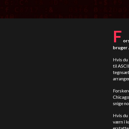
F
or
bruger 
Hvis du 
til ASCI
tegnsæt
arranger
Forsker
Chicago
snige no
Hvis du
værn i k
erstatte