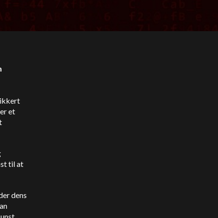
m
ikkert
er et
t
g
t til at
der dens
man
unst,