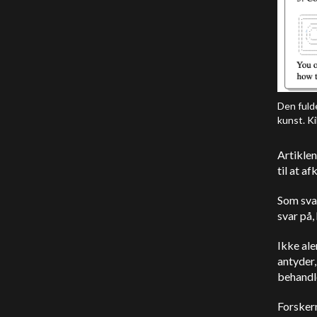
Den fuld
kunst. Ki
Artiklen
til at a
Som svar
svar på,
Ikke ale
antyder,
behandl
Forsker