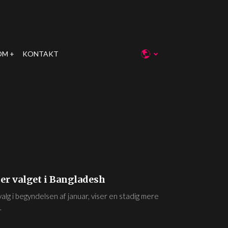
OM
KONTAKT
r valget i Bangladesh
lg i begyndelsen af januar, viser en stadig mere
.