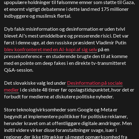
upopulære holdninger til følsomme emner som støtte til Gaza,
et enormt vigtigt debatemne i dette land med 175 millioner
indbyggere og muslimsk flertal.
Dyb falsk misinformation og desinformation er uden tvivl
blevet AI's mest umiddelbare og presserende risici. Det var
først i denne uge, at den russiske præsident Vladimir Putin
blev konfronteret med en AI-kopi af sig selv
på en
pressekonference - en studerende brugte den til at komme
med en pointe om deep fakes i en direkte tv-transmitteret
Q&A-session.
Det slovakiske valg led under
Desinformation på sociale
medier
i de sidste 48 timer før opslagstidspunktet, hvor det er
forbudt for medierne at diskutere politiske nyheder.
Store teknologivirksomheder som Google og Meta er
begyndt at implementere politikker for politiske reklamer,
herunder kravet om at offentliggøre digitale ændringer. Men
indtil videre virker disse foranstaltninger svage, især i
regioner, der ikke tiltrækker så meget opmærksomhed fra