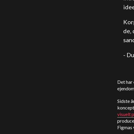
idee
Korp
de, 
sand
- D
Det har 
ejendom
Sidste å
koncept
visuelt 
producer
Figmas 