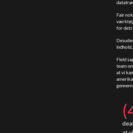
datatræn
Fair no
værktøj 
for dets
Desuden 
indhold,
Field sa
team om 
at vi ka
amerikan
gennemfø
(
deak
at v