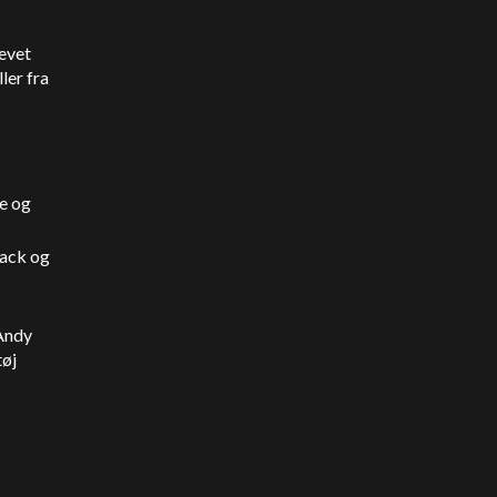
revet
ler fra
ne og
back og
Andy
tøj