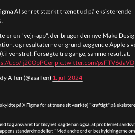
igma AI ser ret stærkt trænet ud på eksisterende
.
te er en "vejr-app", der bruger den nye Make Desig
ktion, og resultaterne er grundlæggende
Apple
's v
(til venstre). Forsøgte tre gange, samme resultat.
ps://t.co/Ij20OpPCer
pic.twitter.com/psFTV6daVD
ndy Allen (@asallen)
1. juli 2024
skyldte på X Figma for at træne sit værktøj "kraftigt" på eksister
ld tog ansvaret for tilsynet, sagde han også, at problemet sandsyn
 appens standardmodeller; "Med andre ord er beskyldningerne om