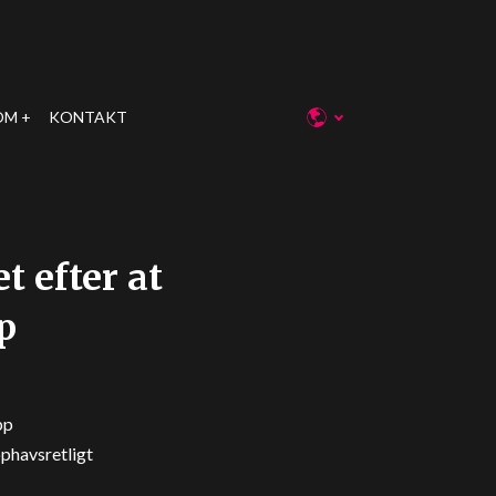
OM
KONTAKT
 efter at
p
pp
ophavsretligt