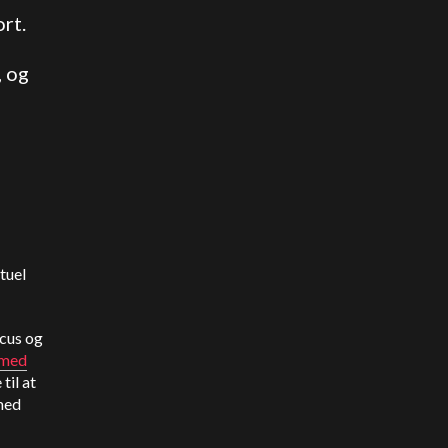
rt.
, og
tuel
rcus og
 med
til at
 med