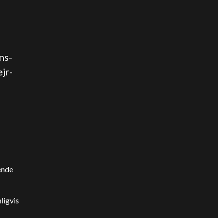
ns-
ejr-
ende
ligvis