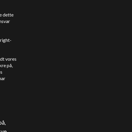
e dette
nsvar
right-
edt vores
kre på,
es
har
på,
ive