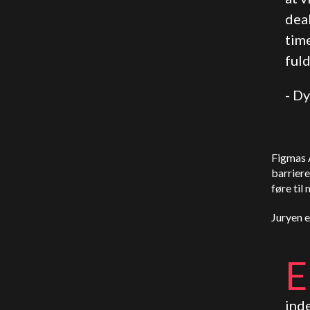
dea
time
fuld
- D
Figmas A
barriere
føre til
Juryen e
E
ind