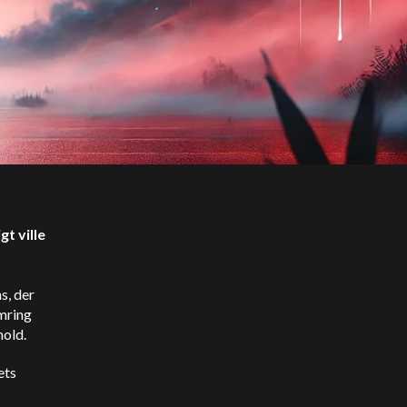
t ville
s, der
ymring
hold.
ets