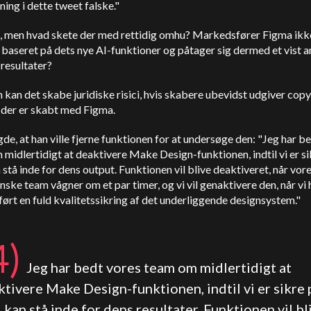
ing i dette tweet falske."
k, men hvad skete der med rettidig omhu? Markedsfører Figma ikk
baseret på dets nye AI-funktioner og påtager sig dermed et vist a
 resultater?
kan det skabe juridiske risici, hvis skabere ubevidst udgiver copy
 der er skabt med Figma.
gde, at han ville fjerne funktionen for at undersøge den: "Jeg har b
midlertidigt at deaktivere Make Design-funktionen, indtil vi er si
n stå inde for dens output. Funktionen vil blive deaktiveret, når vor
ske team vågner om et par timer, og vi vil genaktivere den, når vi 
rt en fuld kvalitetssikring af det underliggende designsystem."
4)
Jeg har bedt vores team om midlertidigt at
tivere Make Design-funktionen, indtil vi er sikre 
i kan stå inde for dens resultater. Funktionen vil bl