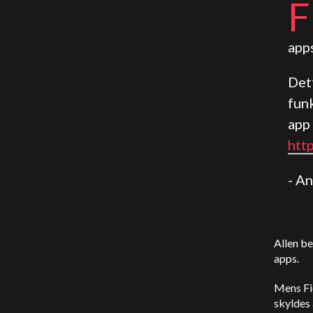
F
apps
Det
fun
app 
htt
- A
Allen be
apps.
Mens Fie
skyldes