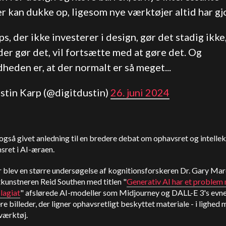
r kan dukke op, ligesom nye værktøjer altid har gjo
s, der ikke investerer i design, gør det stadig ikke
der gør det, vil fortsætte med at gøre det. Og
heden er, at der normalt er så meget...
ustin Karp (@digitdustin)
26. juni 2024
også givet anledning til en bredere debat om ophavsret og intellek
sret i AI-æraen.
r blev en større undersøgelse af kognitionsforskeren Dr. Gary Ma
kunstneren Reid Southen med titlen "
Generativ AI har et problem
plagiat
" afslørede AI-modeller som Midjourney og DALL-E 3's evne 
e billeder, der ligner ophavsretligt beskyttet materiale - i lighed
værktøj.