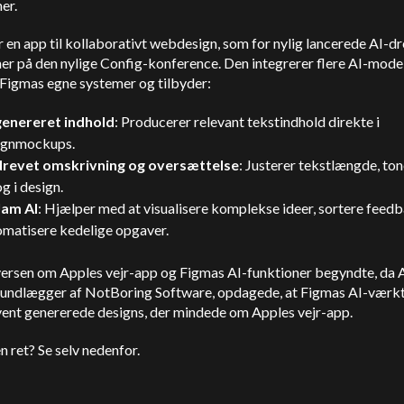
er.
 en app til kollaborativt webdesign, som for nylig lancerede AI-d
er på den nylige Config-konference. Den integrerer flere AI-model
 Figmas egne systemer og tilbyder:
genereret indhold
: Producerer relevant tekstindhold direkte i
ignmockups.
drevet omskrivning og oversættelse
: Justerer tekstlængde, to
g i design.
Jam AI
: Hjælper med at visualisere komplekse ideer, sortere feed
omatisere kedelige opgaver.
ersen om Apples vejr-app og Figmas AI-funktioner begyndte, da 
grundlægger af NotBoring Software, opdagede, at Figmas AI-værk
ent genererede designs, der mindede om Apples vejr-app.
n ret? Se selv nedenfor.