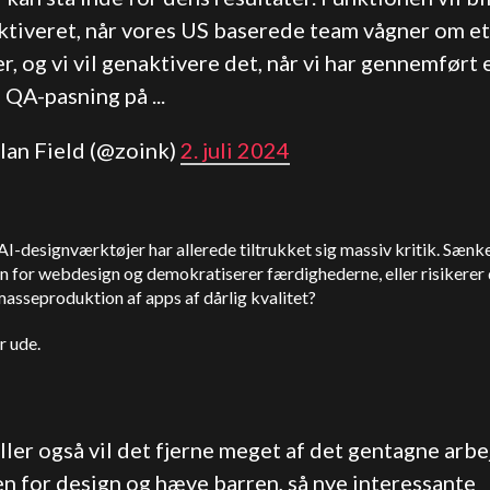
ktiveret, når vores
US
baserede team vågner om et
r, og vi vil genaktivere det, når vi har gennemført 
 QA-pasning på ...
ylan Field (@zoink)
2. juli 2024
I-designværktøjer har allerede tiltrukket sig massiv kritik. Sænk
n for webdesign og demokratiserer færdighederne, eller risikerer 
 masseproduktion af apps af dårlig kvalitet?
r ude.
ller også vil det fjerne meget af det gentagne arb
en for design og hæve barren, så nye interessante