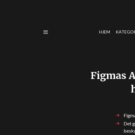
HJEM
KATEGO
Figmas A
Figma
Det g
besky