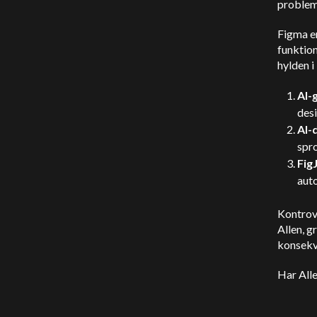
problem
Figma er
funktion
hylden i
AI-
des
AI-
spro
Fig
aut
Kontrov
Allen, 
konsekv
Har Alle