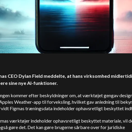
mas CEO Dylan Field meddelte, at hans virksomhed midlertidig
ere sine nye AI-funktioner.
ingen kommer efter beskyldninger om, at værktøjet gengav design
Apples Weather-app til forveksling, hvilket gav anledning til bek
rvidt Figmas træningsdata indeholder ophavsretligt beskyttet ind
mas værktøjer indeholder ophavsretligt beskyttet materiale, vil d
gså gøre det. Det kan gøre brugerne sårbare over for juridiske