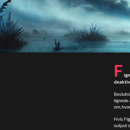
F
ig
deaktiv
Beslutn
lignede 
om, hvo
Hvis Fig
output o