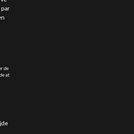
 par
en
er de
de at
ejde