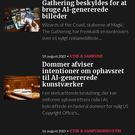
Gathering beskyldes for at
bruge AI-genererede
billeder
Wizards of the Coast, skaberne af Magic:
The Gathering, har fremkaldt en kontrovers
over et nyligt reklamebillede....
ETIK & SAMFUND
19. august 2023
Dommer afviser
intentioner om ophavsret
til AI-genererede
kunstværker
I en skelsættende beslutning, der kan
omforme ophavsrettens rolle i AI,
bekræftede en føderal dommer for nylig US
Copyright Office's...
ETIK & SAMFUND
INDUSTRI
16. august 2023