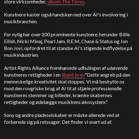
store virksomheder,
såsom The Times
.
Kunstnere kaster også handsken ned over AI's involvering i
musikbranchen.
For nylig har over 200 prominente kunstnere, herunder Billie
Eilish, Nicki Minaj, Pearl Jam, R.E.M, Chase & Status og Jon
Bon Jovi, opfordret til at standse AI's stigende indflydelse på
musikindustrien.
Artist Rights Alliance fremhævede udhulingen af udøvende
kunstneres rettigheder i en
åbent brev
"Dette angreb på den
menneskelige kreativitet skal stoppes. Vi må beskytte os
mod den rovgriske brug af AI til at stjæle professionelle
kunstneres stemmer og billeder, krænke skabernes
rettigheder og ødelægge musikkens økosystem."
Sony og andre pladeselskaber er måske allerede ved at
forberede sig på retssager. Det finder vi snart ud af.