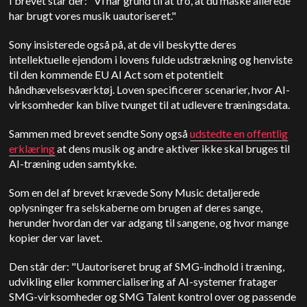
I brevet står der: "Vi har grund til at tro, at du måske allerede
har brugt vores musik uautoriseret."
Sony insisterede også på, at de vil beskytte deres
intellektuelle ejendom i lovens fulde udstrækning og henviste
til den kommende
EU AI Act
som et potentielt
håndhævelsesværktøj. Loven specificerer scenarier, hvor AI-
virksomheder kan blive tvunget til at udlevere træningsdata.
Sammen med brevet sendte Sony også
udstedte en offentlig
erklæring
at dens musik og andre aktiver ikke skal bruges til
AI-træning uden samtykke.
Som en del af brevet krævede Sony Music detaljerede
oplysninger fra selskaberne om brugen af deres sange,
herunder hvordan der var adgang til sangene, og hvor mange
kopier der var lavet.
Den
står der: "Uautoriseret brug af SMG-indhold i træning,
udvikling eller kommercialisering af AI-systemer fratager
SMG-virksomheder og SMG Talent kontrol over og passende