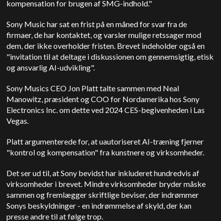
kompensation for brugen af SMG-indhold."
Sony Music har sat en frist på en måned for svar fra de
firmaer, de har kontaktet, og varsler mulige retssager mod
dem, der ikke overholder fristen. Brevet indeholder også
en
"invitation til at deltage i diskussionen om gennemsigtig, etisk
og ansvarlig AI-udvikling".
Sony Musics CEO Jon Platt talte sammen med Neal
Manowitz, præsident og COO for Nordamerika hos Sony
Electronics Inc. om dette ved 2024 CES-begivenheden i Las
Vegas.
Platt argumenterede for, at uautoriseret AI-træning fjerner
"kontrol og kompensation" fra kunstnere og virksomheder.
Det ser ud til, at Sony bevidst har inkluderet hundredvis af
virksomheder i brevet. Mindre virksomheder bryder måske
sammen og fremlægger skriftlige beviser, der indrømmer
Sonys beskyldninger - en indrømmelse af skyld, der kan
presse andre til at følge trop.