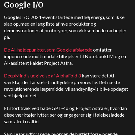
Google I/O
Googles I/O 2024-event startede med høj energi, som ikke
slap op, med en lang liste af nye produkter og
demonstrationer af prototyper, som virksomheden arbejder
på.
De AI-højdepunkter, som Google afslørede
omfatter
imponerende multimodale tilføjelser til NotebookLM og en
AI-assistent kaldet Project Astra.
DeepMind
's udgivelse af AlphaFold 3
kan være det AI-
værktøj, der får størst indflydelse på vores liv. Det næste
revolutionerende lægemiddel vil sandsynligvis blive opdaget
ved hjælp af det.
Et stort træk ved både GPT-4o og Project Astra er, hvordan
disse værktøjer lytter, ser og engagerer sig i følelsesladede
samtaler i realtid.
Sam Jeans udforskede, hvordan de hurtigt forsvindende