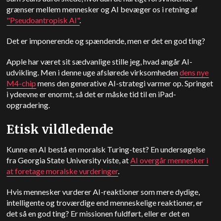
grænser mellem mennesker og AI bevæger os i retning af
"Pseudoantropisk AI"
.
Det er imponerende og spændende, men er det en god ting?
Apple
har været sit sædvanlige stille jeg, hvad angår AI-
udvikling. Men i denne uge afslørede virksomheden
dens nye
M4-chip
mens den generative AI-strategi varmer op. Springet
i ydeevne er enormt, så det er måske tid til en iPad-
opgradering.
Etisk vildledende
Kunne en AI bestå en moralsk Turing-test? En undersøgelse
fra Georgia State University viste, at
AI overgår mennesker i
at foretage moralske vurderinger
.
Hvis mennesker vurderer AI-reaktioner som mere dydige,
intelligente og troværdige end menneskelige reaktioner, er
det så en god ting? Er missionen fuldført, eller er det en