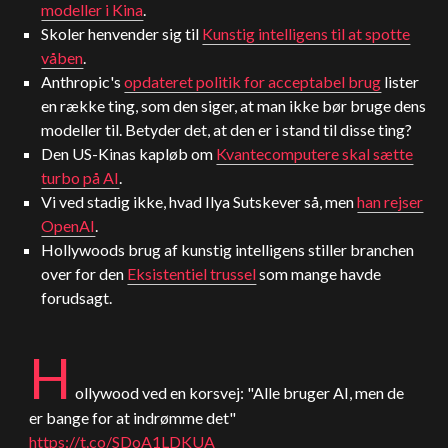
modeller i Kina
.
Skoler henvender sig til
Kunstig intelligens til at spotte
våben
.
Anthropic
's
opdateret politik for acceptabel brug
lister
en række ting, som den siger, at man ikke bør bruge dens
modeller til. Betyder det, at den er i stand til disse ting?
Den
US
-Kinas kapløb om
Kvantecomputere skal sætte
turbo på AI
.
Vi ved stadig ikke, hvad Ilya Sutskever så, men
han rejser
OpenAI
.
Hollywoods brug af kunstig intelligens stiller branchen
over for den
Eksistentiel trussel
som mange havde
forudsagt.
H
ollywood ved en korsvej: "Alle bruger AI, men de
er bange for at indrømme det"
https://t.co/SDoA1LDKUA