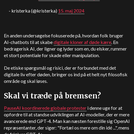
- kristerka (@kristerka)
15. maj 2024
En anden undersøgelse fokuserede på, hvordan folk bruger
AI-chatbots til at skabe
digitale kloner af døde kære
. En
bedragerisk AI, der ligner og lyder som en, du elsker, rummer
et stort potentiale for skade eller manipulation.
De etiske spørgsmål og risici, der er forbundet med det
digitale liv efter døden, bringer os ind på et helt nyt filosofisk
område og skal løses.
Skal vi træde på bremsen?
PauseAI koordinerede globale protester
i denne uge for at
opfordre til at standse udviklingen af AI-modeller, der er mere
avancerede end GPT-4. Man kan næsten forestille sig
OpenAI
repræsentanter, der siger: "Fortæl os mere om din idé ...", mens