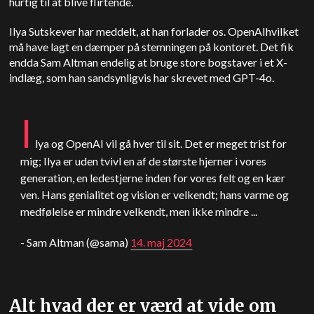
hurtig til at blive flirtende.
Ilya Sutskever har meddelt, at han forlader os.
OpenAI
hvilket
må have lagt en dæmper på stemningen på kontoret. Det fik
endda Sam
Altman
endelig at bruge store bogstaver i et X-
indlæg, som han sandsynligvis har skrevet med GPT-4o.
I
lya og
OpenAI
vil gå hver til sit. Det er meget trist for
mig; Ilya er uden tvivl en af de største hjerner i vores
generation, en ledestjerne inden for vores felt og en kær
ven. Hans genialitet og vision er velkendt; hans varme og
medfølelse er mindre velkendt, men ikke mindre ...
- Sam
Altman
(@sama)
14. maj 2024
Alt hvad der er værd at vide om