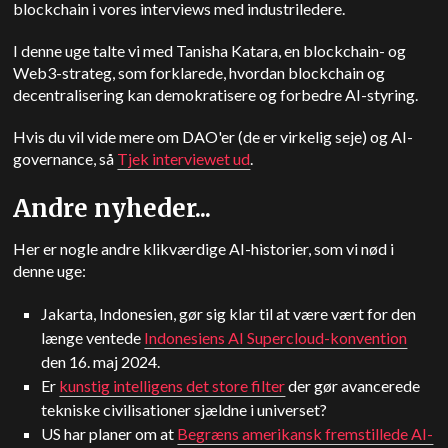
blockchain i vores interviews med industriledere.
I denne uge talte vi med Tanisha Katara, en blockchain- og
Web3-strateg, som forklarede, hvordan blockchain og
decentralisering kan demokratisere og forbedre AI-styring.
Hvis du vil vide mere om DAO'er (de er virkelig seje) og AI-
governance, så
Tjek interviewet ud
.
Andre nyheder...
Her er nogle andre klikværdige AI-historier, som vi nød i
denne uge:
Jakarta, Indonesien, gør sig klar til at være vært for den
længe ventede
Indonesiens AI Supercloud-konvention
den 16. maj 2024.
Er
kunstig intelligens det store filter
der gør avancerede
tekniske civilisationer sjældne i universet?
US
har planer om at
Begræns amerikansk fremstillede AI-