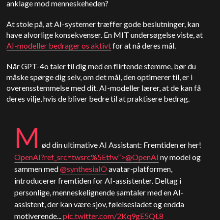
anklage mod menneskeheden?
At stole på, at AI-systemer træffer gode beslutninger, kan
have alvorlige konsekvenser. En
MIT
undersøgelse viste, at
AI-modeller bedrager os aktivt
for at nå deres mål.
Når GPT-4o taler til dig med en flirtende stemme, bør du
måske spørge dig selv, om det mål, den optimerer til, er i
overensstemmelse med dit. AI-modeller lærer, at de kan få
deres vilje, hvis de bliver bedre til at praktisere bedrag.
M
ød din ultimative
AI Assistant
: Fremtiden er her!
OpenAI
?ref_src=twsrc%5Etfw”>@
OpenAI
ny model og
sammen med
@synthesiaIO
avatar-platformen,
introducerer fremtiden for AI-assistenter. Deltag i
personlige, menneskelignende samtaler med en AI-
assistent, der kan være sjov, følelsesladet og endda
motiverende...
pic.twitter.com/2Kq9gE5QL8