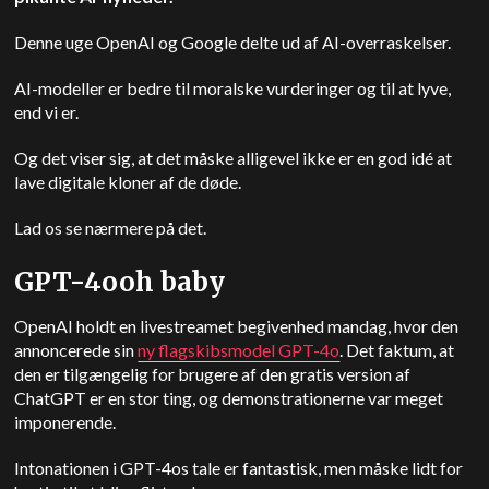
Denne uge
OpenAI
og Google delte ud af AI-overraskelser.
AI-modeller er bedre til moralske vurderinger og til at lyve,
end vi er.
Og det viser sig, at det måske alligevel ikke er en god idé at
lave digitale kloner af de døde.
Lad os se nærmere på det.
GPT-4ooh baby
OpenAI
holdt en livestreamet begivenhed mandag, hvor den
annoncerede sin
ny flagskibsmodel GPT-4o
. Det faktum, at
den er tilgængelig for brugere af den gratis version af
ChatGPT
er en stor ting, og demonstrationerne var meget
imponerende.
Intonationen i GPT-4os tale er fantastisk, men måske lidt for