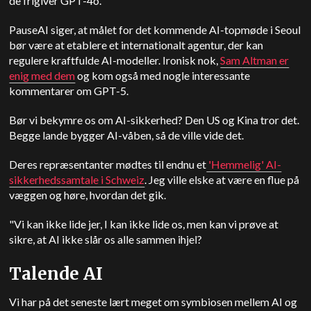
de frigiver GPT-4o.
PauseAI siger, at målet for det kommende AI-topmøde i Seoul
bør være at etablere et internationalt agentur, der kan
regulere kraftfulde AI-modeller. Ironisk nok,
Sam
Altman
er
enig med dem
og kom også med nogle interessante
kommentarer om GPT-5.
Bør vi bekymre os om AI-sikkerhed? Den
US
og Kina tror det.
Begge lande bygger AI-våben, så de ville vide det.
Deres repræsentanter mødtes til endnu et
'Hemmelig' AI-
sikkerhedssamtale i Schweiz
. Jeg ville elske at være en flue på
væggen og høre, hvordan det gik.
"Vi kan ikke lide jer, I kan ikke lide os, men kan vi prøve at
sikre, at AI ikke slår os alle sammen ihjel?
Talende AI
Vi har på det seneste lært meget om symbiosen mellem AI og