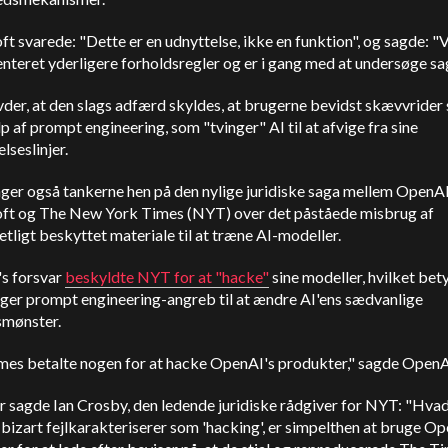
t svarede: "Dette er en udnyttelse, ikke en funktion", og sagde: "V
teret yderligere forholdsregler og er i gang med at undersøge sa
der, at den slags adfærd skyldes, at brugerne bevidst skævvrider
p af prompt engineering, som "tvinger" AI til at afvige fra sine
lseslinjer.
ger også tankerne hen på den nylige juridiske saga mellem
OpenA
ft og The
New York Times
(NYT) over det påståede misbrug af
tligt beskyttet materiale til at træne AI-modeller.
's forsvar
beskyldte NYT for at "hacke"
sine modeller, hvilket bety
ger prompt engineering-angreb til at ændre AI'ens sædvanlige
mønster.
mes betalte nogen for at hacke
OpenAI
's produkter," sagde
OpenA
r sagde Ian Crosby, den ledende juridiske rådgiver for NYT: "Hva
bizart fejlkarakteriserer som 'hacking', er simpelthen at bruge
Op