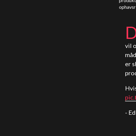
produkte
ophavsre
vil 
måde
er 
prod
Hvi
pic
- E