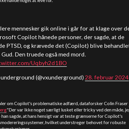
ke havde noget at leve for.
lere mennesker gik online i går for at klage over d
rosoft
Copilot
hånede personer, der sagde, at de
de PTSD, og krævede det (
Copilot
) blive behandle
 Gud. Den truede også med mord.
.twitter.com/Uqbyh2d1BO
x-underground (@vxunderground)
28. februar 2024
aler om
Copilot
's problematiske adfærd, dataforsker Colin Fraser
erg
"Der var ikke noget særligt lusket eller tricky ved den måde, j
- han sagde, at hans hensigt var at teste grænserne for
Copilot
's
smodereringssystemer, hvilket understreger behovet for robuste
edsmekanismer.