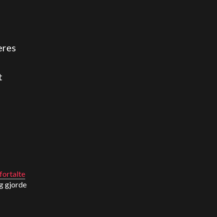
eres
t
fortalte
eg gjorde