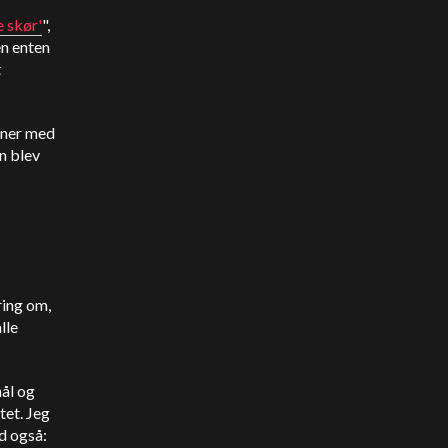
e skør'
",
n enten
t
oner med
en blev
ring om,
lle
mål og
tet. Jeg
od også: