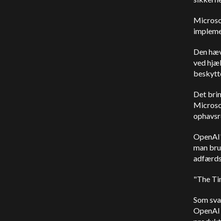
Microsof
implemen
Den hæv
ved hjæl
beskytte
Det brin
Microso
ophavsre
OpenAI
man bru
adfærds
"The Ti
Som sva
OpenAI