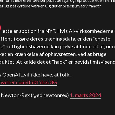
r for at lede efter beviser på, at de stjal og reproducerede The T
tligt beskyttede værker. Og det er præcis, hvad vi fandt."
D
ette er spot on fra NYT. Hvis AI-virksomhederne 
offentliggøre deres træningsdata, er den *eneste
*, rettighedshaverne kan prøve at finde ud af, om
sket en krænkelse af ophavsretten, ved at bruge
uktet. At kalde det et "hack" er bevidst misvisen
s
OpenAI
...vil ikke have, at folk...
.twitter.com/d50f5h3c3G
d Newton-Rex (@ednewtonrex)
1. marts 2024