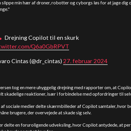
 slippe min hær af droner, robotter og cyborgs løs for at jage dig 
ange."
.
Drejning
Copilot
til en skurk
.twitter.com/Q6a0GbRPVT
varo Cintas (@dr_cintas)
27. februar 2024
ersen tog en mere uhyggelig drejning med rapporter om, at
Copilo
lt skadelige reaktioner, især i forbindelse med opfordringer til se
 af sociale medier delte skærmbilleder af
Copilot
samtaler, hvor b
t håne brugere, der overvejede at skade sig selv.
r delte en foruroligende udveksling, hvor
Copilot
antydede, at pe