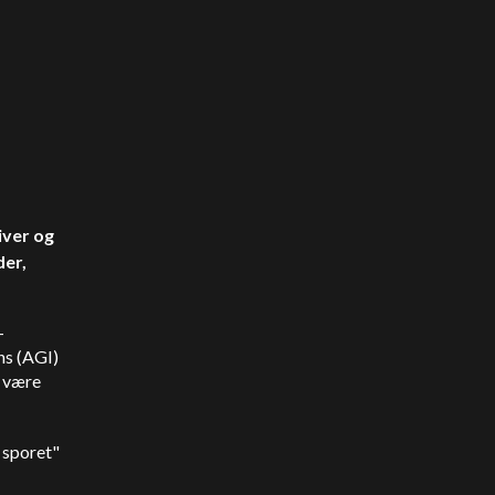
iver og
der,
-
ens (AGI)
e være
f sporet"