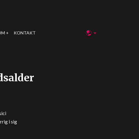
OM
KONTAKT
dsalder
ici
rig i sig