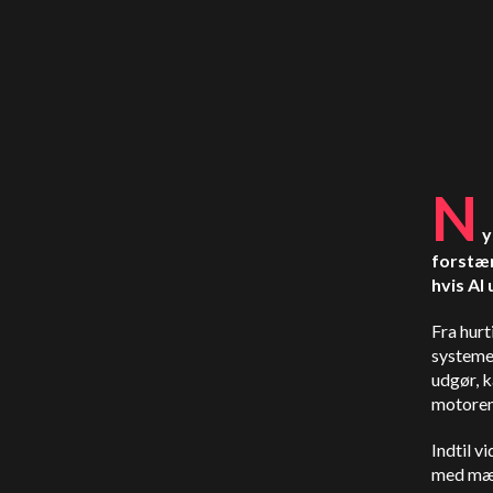
N
y
forstær
hvis AI
Fra hurt
systemer
udgør, 
motoren 
Indtil v
med mær