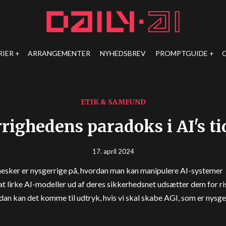
RIER
ARRANGEMENTER
NYHEDSBREV
PROMPTGUIDE
ETIK & SAMFUND
righedens paradoks i AI's ti
17. april 2024
sker er nysgerrige på, hvordan man kan manipulere AI-systemer
t lirke AI-modeller ud af deres sikkerhedsnet udsætter dem for ris
an kan det komme til udtryk, hvis vi skal skabe AGI, som er nysger