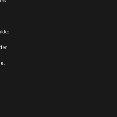
imes'
ikke
 der
de.