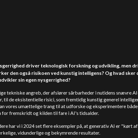
sgerrighed driver teknologisk forskning og udvikling, men dr
ker den også risikoen ved kunstig intelligens? Og hvad sker 
 udvikler sin egen nysgerrighed?
ige tekniske angreb, der afslører sårbarheder i nutidens snævre AI
, til de eksistentielle risici, som fremtidig kunstig generel intellig
kan vores umættelige trang til at udforske og eksperimentere båd
for fremskridt og kilden til fare i AI's tidsalder.
idere har vi i 2024 set flere eksempler på, at generativ AI er "kørt a
kelige, vidunderlige og bekymrende resultater.