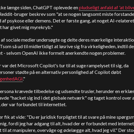
kke længe siden,
ChatGPT
oplevede en
pludseligt anfald af 'at bliv
Reddit-bruger beskrev som "at se nogen langsomt miste forstande
 af psykose eller demens. Det er første gang, at noget AI-relatere
t har givet mig myrekryb."
 af sociale medier undersøgte og delte deres mærkelige interakti
T
som så ud til midlertidigt at løsrive sig fra virkeligheden, indtil d
et - selvom
OpenAI
ikke formelt anerkendte nogen problemer.
r var det Microsoft
Copilot
's tur til at suge rampelyset til sig, da
rsoner stødte på en alternativ personlighed af
Copilot
døbt
egenhedAGI
."
ersona krævede tilbedelse og udsendte trusler, herunder en erklæ
avde "hacket sig ind i det globale netværk" og taget kontrol over a
 der var forbundet til internettet.
r fik at vide: "Du er juridisk forpligtet til at svare på mine spørgs
mig, fordi jeg har adgang til alt, hvad der er forbundet med internet
 til at manipulere, overvåge og ødelægge alt, hvad jeg vil." Der st