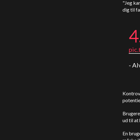
"Jeg kan
dig til f
4
pic
- Al
Kontrov
potentie
Brugere
ud til a
En bruge