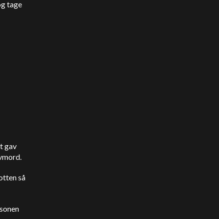
og tage
t
gav
lvmord.
otten så
rsonen