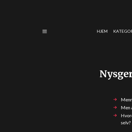
HJEM
KATEGO
Nysger
Menne
Men a
Hvord
selv?