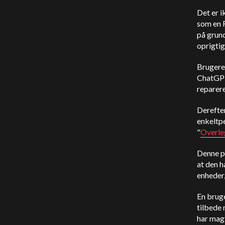
Det er i
som en 
på grund
oprigtig
Brugere
ChatGP
reparer
Derefte
enkeltpe
"
Overl
Denne p
at den h
enheder,
En bruge
tilbede 
har magt