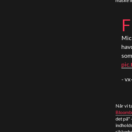
måske ik
F
Mic
hav
som
pic
- v
Når vi t
Bloomb
det på" 
indhold
sikkerh