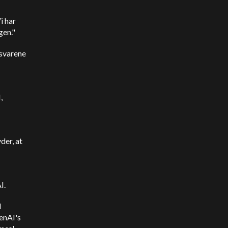
i har
gen."
 svarene
I
,
der, at
I
.
d
enAI
's