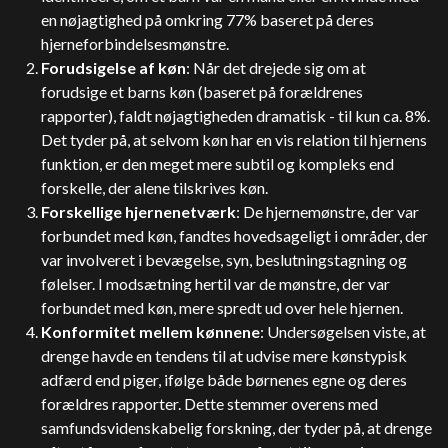
en nøjagtighed på omkring 77% baseret på deres
hjerneforbindelsesmønstre.
Forudsigelse af køn
: Når det drejede sig om at
forudsige et barns køn (baseret på forældrenes
rapporter), faldt nøjagtigheden dramatisk - til kun ca. 8%.
Det tyder på, at selvom køn har en vis relation til hjernens
funktion, er den meget mere subtil og kompleks end
forskelle, der alene tilskrives køn.
Forskellige hjernenetværk
: De hjernemønstre, der var
forbundet med køn, fandtes hovedsageligt i områder, der
var involveret i bevægelse, syn, beslutningstagning og
følelser. I modsætning hertil var de mønstre, der var
forbundet med køn, mere spredt ud over hele hjernen.
Konformitet mellem kønnene
: Undersøgelsen viste, at
drenge havde en tendens til at udvise mere kønstypisk
adfærd end piger, ifølge både børnenes egne og deres
forældres rapporter. Dette stemmer overens med
samfundsvidenskabelig forskning, der tyder på, at drenge