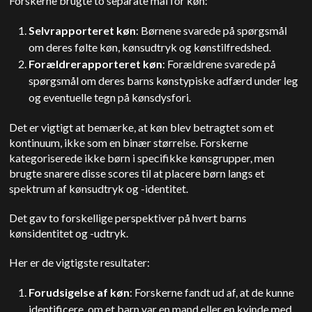
Forskerne brugte to separate mål for køn:
Selvrapporteret køn
: Børnene svarede på spørgsmål
om deres følte køn, kønsudtryk og kønstilfredshed.
Forældrerapporteret køn
: Forældrene svarede på
spørgsmål om deres barns kønstypiske adfærd under leg
og eventuelle tegn på kønsdysfori.
Det er vigtigt at bemærke, at køn blev betragtet som et
kontinuum, ikke som en binær størrelse. Forskerne
kategoriserede ikke børn i specifikke kønsgrupper, men
brugte snarere disse scores til at placere børn langs et
spektrum af kønsudtryk og -identitet.
Det gav to forskellige perspektiver på hvert barns
kønsidentitet og -udtryk.
Her er de vigtigste resultater:
Forudsigelse af køn
: Forskerne fandt ud af, at de kunne
identificere, om et barn var en mand eller en kvinde med