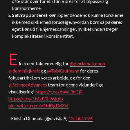
ofte står over for et større pres for at tilpasse sig
kønsnormerne.
Selvrapporteret køn
: Spændende nok kunne forskerne
ikke med sikkerhed forudsige, hvordan børn så på deres
eget køn ud fra hjernescanninger, hvilket understreger
kompleksiteten i kønsidentitet.
E
kstremt taknemmelig for
@gloriamattebon
@dominikjkraft
og
@TobKaufmann
for deres
fokusartikel om vores arbejde, og for den
@ScienceAdvances
team for denne vidunderlige
visualisering!
https://t.co/bwvlj3nCj0
https://t.co/LMxF0HWg6p
pic.twitter.com/VNdBgDdZvI
- Elvisha Dhamala (@elvisha9)
12. juli 2024