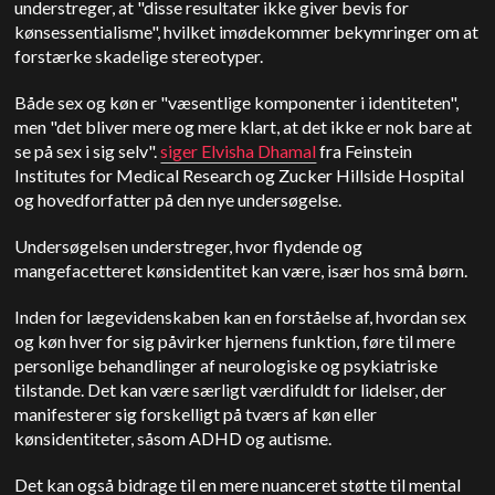
understreger, at "disse resultater ikke giver bevis for
kønsessentialisme", hvilket imødekommer bekymringer om at
forstærke skadelige stereotyper.
Både sex og køn er "væsentlige komponenter i identiteten",
men "det bliver mere og mere klart, at det ikke er nok bare at
se på sex i sig selv".
siger Elvisha Dhamal
fra Feinstein
Institutes for Medical Research og Zucker Hillside Hospital
og hovedforfatter på den nye undersøgelse.
Undersøgelsen understreger, hvor flydende og
mangefacetteret kønsidentitet kan være, især hos små børn.
Inden for lægevidenskaben kan en forståelse af, hvordan sex
og køn hver for sig påvirker hjernens funktion, føre til mere
personlige behandlinger af neurologiske og psykiatriske
tilstande. Det kan være særligt værdifuldt for lidelser, der
manifesterer sig forskelligt på tværs af køn eller
kønsidentiteter, såsom ADHD og autisme.
Det kan også bidrage til en mere nuanceret støtte til mental