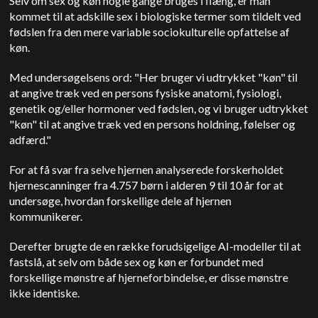
Selv om sex og køn nogle gange bruges i flæng, er man
kommet til at adskille sex i biologiske termer som tildelt ved
fødslen fra den mere variable sociokulturelle opfattelse af
køn.
Med undersøgelsens ord: "Her bruger vi udtrykket "køn" til
at angive træk ved en persons fysiske anatomi, fysiologi,
genetik og/eller hormoner ved fødslen, og vi bruger udtrykket
"køn" til at angive træk ved en persons holdning, følelser og
adfærd."
For at få svar fra selve hjernen analyserede forskerholdet
hjernescanninger fra 4.757 børn i alderen 9 til 10 år for at
undersøge, hvordan forskellige dele af hjernen
kommunikerer.
Derefter brugte de en række forudsigelige AI-modeller til at
fastslå, at selv om både sex og køn er forbundet med
forskellige mønstre af hjerneforbindelse, er disse mønstre
ikke identiske.