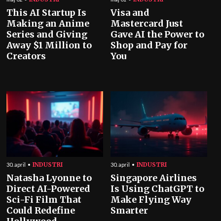
This AI Startup Is
Visa and
Making an Anime
Mastercard Just
Series and Giving
Gave AI the Power to
Away $1 Million to
Shop and Pay for
Creators
You
INDUSTRI
INDUSTRI
30. april
30. april
Natasha Lyonne to
Singapore Airlines
Direct AI-Powered
Is Using ChatGPT to
Sci-Fi Film That
Make Flying Way
Could Redefine
Smarter