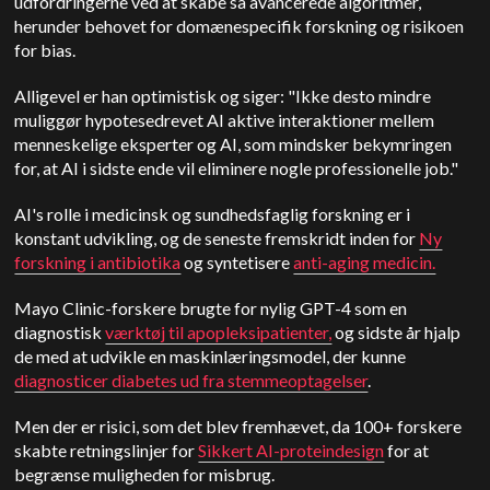
udfordringerne ved at skabe så avancerede algoritmer,
herunder behovet for domænespecifik forskning og risikoen
for bias.
Alligevel er han optimistisk og siger: "Ikke desto mindre
muliggør hypotesedrevet AI aktive interaktioner mellem
menneskelige eksperter og AI, som mindsker bekymringen
for, at AI i sidste ende vil eliminere nogle professionelle job."
AI's rolle i medicinsk og sundhedsfaglig forskning er i
konstant udvikling, og de seneste fremskridt inden for
Ny
forskning i antibiotika
og syntetisere
anti-aging medicin.
Mayo Clinic-forskere brugte for nylig GPT-4 som en
diagnostisk
værktøj til apopleksipatienter,
og sidste år hjalp
de med at udvikle en maskinlæringsmodel, der kunne
diagnosticer diabetes ud fra stemmeoptagelser
.
Men der er risici, som det blev fremhævet, da 100+ forskere
skabte retningslinjer for
Sikkert AI-proteindesign
for at
begrænse muligheden for misbrug.