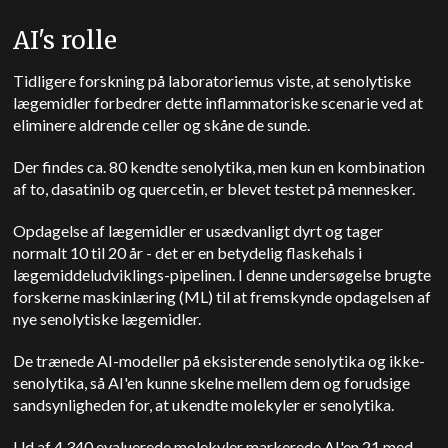
AI's rolle
Tidligere forskning på laboratoriemus viste, at senolytiske
lægemidler forbedrer dette inflammatoriske scenarie ved at
eliminere aldrende celler og skåne de sunde.
Der findes ca. 80 kendte senolytika, men kun en kombination
af to, dasatinib og quercetin, er blevet testet på mennesker.
Opdagelse af lægemidler er usædvanligt dyrt og tager
normalt 10 til 20 år - det er en betydelig flaskehals i
lægemiddeludviklings-pipelinen. I denne undersøgelse brugte
forskerne maskinlæring (ML) til at fremskynde opdagelsen af
nye senolytiske lægemidler.
De trænede AI-modeller på eksisterende senolytika og ikke-
senolytika, så AI'en kunne skelne mellem dem og forudsige
sandsynligheden for, at ukendte molekyler er senolytika.
Ud af 4.340 evaluerede molekyler markerede AI'en 21 med