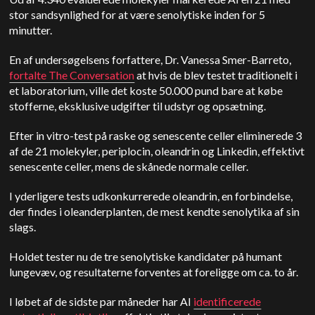
stor sandsynlighed for at være senolytiske inden for 5
minutter.
En af undersøgelsens forfattere, Dr. Vanessa Smer-Barreto,
fortalte The Conversation
at hvis de blev testet traditionelt i
et laboratorium, ville det koste 50.000 pund bare at købe
stofferne, eksklusive udgifter til udstyr og opsætning.
Efter in vitro-test på raske og senescente celler eliminerede 3
af de 21 molekyler, periplocin, oleandrin og Linkedin, effektivt
senescente celler, mens de skånede normale celler.
I yderligere tests udkonkurrerede oleandrin, en forbindelse,
der findes i oleanderplanten, de mest kendte senolytika af sin
slags.
Holdet tester nu de tre senolytiske kandidater på humant
lungevæv, og resultaterne forventes at foreligge om ca. to år.
I løbet af de sidste par måneder har AI
identificerede