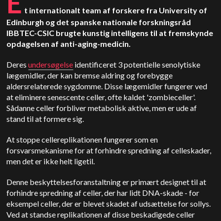
E
t internationalt team af forskere fra University of
Edinburgh og det spanske nationale forskningsråd
IBBTEC-CSIC brugte kunstig intelligens til at fremskynde
opdagelsen af anti-aging-medicin.
Deres
undersøgelse
identificeret 3 potentielle senolytiske
lægemidler, der kan bremse aldring og forebygge
aldersrelaterede sygdomme. Disse lægemidler fungerer ved
at eliminere senescente celler, ofte kaldet 'zombieceller'.
Sådanne celler forbliver metabolisk aktive, men er ude af
stand til at formere sig.
At stoppe cellereplikationen fungerer som en
forsvarsmekanisme for at forhindre spredning af celleskader,
men det er ikke helt ligetil.
Denne beskyttelsesforanstaltning er primært designet til at
forhindre spredning af celler, der har lidt DNA-skade - for
eksempel celler, der er blevet skadet af udsættelse for sollys.
Ved at standse replikationen af disse beskadigede celler