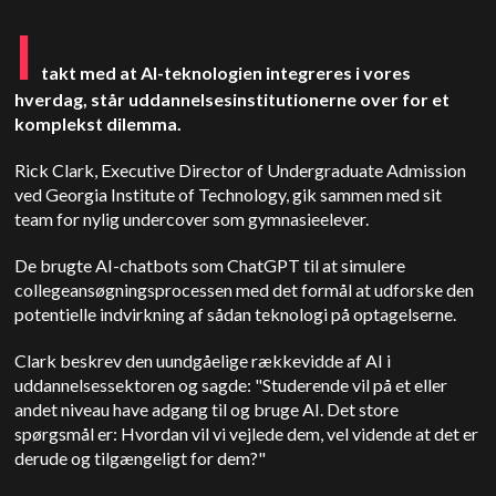
I
takt med at AI-teknologien integreres i vores
hverdag, står uddannelsesinstitutionerne over for et
komplekst dilemma.
Rick Clark, Executive Director of Undergraduate Admission
ved Georgia Institute of Technology, gik sammen med sit
team for nylig undercover som gymnasieelever.
De brugte AI-chatbots som ChatGPT til at simulere
collegeansøgningsprocessen med det formål at udforske den
potentielle indvirkning af sådan teknologi på optagelserne.
Clark beskrev den uundgåelige rækkevidde af AI i
uddannelsessektoren og sagde: "Studerende vil på et eller
andet niveau have adgang til og bruge AI. Det store
spørgsmål er: Hvordan vil vi vejlede dem, vel vidende at det er
derude og tilgængeligt for dem?"