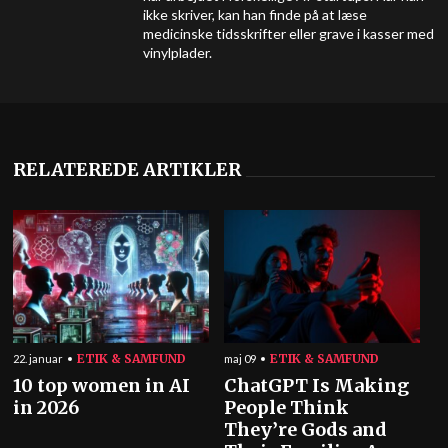
ikke skriver, kan han finde på at læse
medicinske tidsskrifter eller grave i kasser med
vinylplader.
RELATEREDE ARTIKLER
ETIK & SAMFUND
ETIK & SAMFUND
22. januar
maj 09
10 top women in AI
ChatGPT Is Making
in 2026
People Think
They’re Gods and