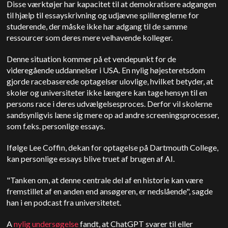
Disse værktøjer har kapacitet til at demokratisere adgangen
til hjælp til essayskrivning og udjævne spillereglerne for
studerende, der måske ikke har adgang til de samme
ressourcer som deres mere velhavende kolleger.
Denne situation kommer på et vendepunkt for de
videregående uddannelser i USA. En nylig højesteretsdom
gjorde racebaserede optagelser ulovlige, hvilket betyder, at
skoler og universiteter ikke længere kan tage hensyn til en
persons race i deres udvælgelsesproces. Derfor vil skolerne
sandsynligvis læne sig mere op ad andre screeningsprocesser,
som f.eks. personlige essays.
Ifølge Lee Coffin, dekan for optagelse på Dartmouth College,
kan personlige essays blive truet af brugen af AI.
"Tanken om, at denne centrale del af en historie kan være
fremstillet af en anden end ansøgeren, er nedslående", sagde
han i en podcast fra universitetet.
A
nylig undersøgelse
fandt, at ChatGPT svarer til eller