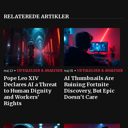
RELATEREDE ARTIKLER
UDTALELSER & ANALYSER
UDTALELSER & ANALYSER
maj 12
maj 01
Pope Leo XIV
AI Thumbnails Are
Declares AI a Threat
Ruining Fortnite
to Human Dignity
Discovery, But Epic
and Workers’
Doesn’t Care
Rights