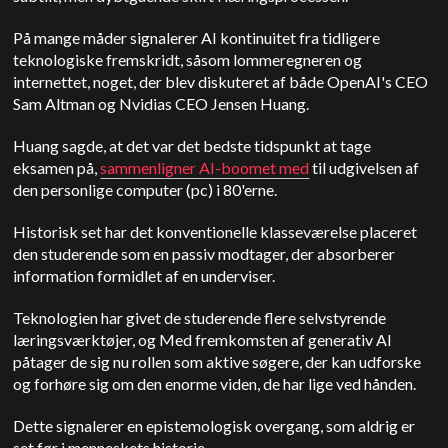
På mange måder signalerer AI kontinuitet fra tidligere
teknologiske fremskridt, såsom lommeregneren og
internettet, noget, der blev diskuteret af både
OpenAI's CEO
Sam Altman og Nvidias CEO Jensen Huang.
Huang sagde, at det var det bedste tidspunkt at tage
eksamen på,
sammenligner AI-boomet med
til udgivelsen af
den personlige computer (pc) i 80'erne.
Historisk set har det konventionelle klasseværelse placeret
den studerende som en passiv modtager, der absorberer
information formidlet af en underviser.
Teknologien har givet de studerende flere selvstyrende
læringsværktøjer, og
Med fremkomsten af generativ AI
påtager de sig nu rollen som aktive søgere, der kan udforske
og forhøre sig om den enorme viden, de har lige ved hånden.
Dette signalerer en epistemologisk overgang, som aldrig er
set før i menneskets historie.