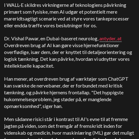
I WALL-E skildres virkningerne af teknologiens påvirkning
primært som fysiske, men AI udgør et potentielt mere
mareridtsagtigt scenarie ved at styre vores tankeprocesser
eller endda træffe vores beslutninger for os.
Dr. Vishal Pawar, en Dubai-baseret neurolog,
antyder, at
Overdreven brug af AI kan gøre visse hjernefunktioner
overflødige, især dem, der er knyttet til detaljeorientering og
logisk tænkning. Det kan påvirke, hvordan vi udnytter vores
intellektuelle kapacitet.
Han mener, at overdreven brug af værktøjer som ChatGPT
kan svække de nervebaner, der er forbundet med kritisk
tænkning, og påvirke hjernens frontallap. "Det hyppigste
hukommelsesproblem, jeg støder på, er manglende
opmærksomhed", siger han.
Men sådanne risici står i kontrast til AI's evne til at fremme
jagten på viden, som det fremgår af fremskridt inden for
videnskab og medicin, hvor maskinlæring (ML) gør det muligt