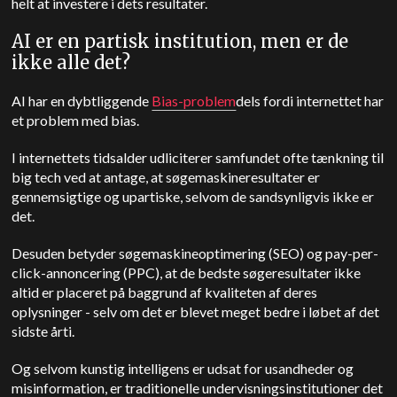
helt at investere i dets resultater.
AI er en partisk institution, men er de
ikke alle det?
AI har en dybtliggende
Bias-problem
dels fordi internettet har
et problem med bias.
I internettets tidsalder udliciterer samfundet ofte tænkning til
big tech ved at antage, at søgemaskineresultater er
gennemsigtige og upartiske, selvom de sandsynligvis ikke er
det.
Desuden betyder søgemaskineoptimering (SEO) og pay-per-
click-annoncering (PPC), at de bedste søgeresultater ikke
altid er placeret på baggrund af kvaliteten af deres
oplysninger - selv om det er blevet meget bedre i løbet af det
sidste årti.
Og selvom kunstig intelligens er udsat for usandheder og
misinformation, er traditionelle undervisningsinstitutioner det