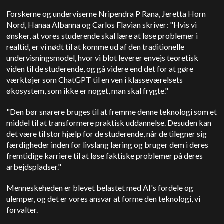
Forskerne og underviserne Nripendra P Rana, Jeretta Horn
Nord, Hanaa Albanna og Carlos Flavian skriver: "Hvis vi
ønsker, at vores studerende skal lære at løse problemer i
realtid, er vi nødt til at komme ud af den traditionelle
undervisningsmodel, hvor vi blot leverer envejs teoretisk
viden til de studerende, og gå videre end det for at gøre
værktøjer som ChatGPT til en ven i klasseværelsets
økosystem, som ikke er noget, man skal frygte."
"Den bør snarere bruges til at fremme denne teknologi som et
middel til at transformere praktisk uddannelse. Desuden kan
det være til stor hjælp for de studerende, når de tilegner sig
færdigheder inden for livslang læring og bruger dem i deres
fremtidige karriere til at løse faktiske problemer på deres
arbejdspladser."
Menneskeheden er blevet belastet med AI's fordele og
ulemper, og det er vores ansvar at forme den teknologi, vi
forvalter.