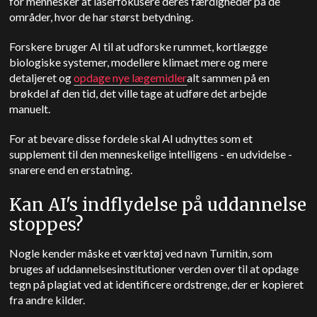
for mennesker at laserfokusere deres færdigheder på de
områder, hvor de har størst betydning.
Forskere bruger AI til at udforske rummet, kortlægge
biologiske systemer, modellere klimaet mere og mere
detaljeret og
opdage nye lægemidler
alt sammen på en
brøkdel af den tid, det ville tage at udføre det arbejde
manuelt.
For at bevare disse fordele skal AI udnyttes som et
supplement til den menneskelige intelligens - en udvidelse -
snarere end en erstatning.
Kan AI's indflydelse på uddannelse
stoppes?
Nogle kender måske et værktøj ved navn Turnitin, som
bruges af uddannelsesinstitutioner verden over til at opdage
tegn på plagiat ved at identificere ordstrenge, der er kopieret
fra andre kilder.