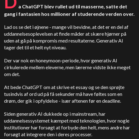
D
a ChatGPT blev rullet ud til masserne, satte det
gang i fantasien hos millioner af studerende verden over.
Lad os se det i øjnene - mange vil bevidne, at det er en del af
uddannelsesoplevelsen at finde måder at skære hjørner på
uden at gå på kompromis med resultaterne. Generativ AI
tager det til et helt nyt niveau.
Der var nok en honeymoon-periode, hvor generativ AI
cirkulerede mellem eleverne, men lærerne vidste ikke meget
om det.
At bede ChatGPT om at skrive et essay og se den sprøjte
tusindvis af ord ud på få sekunder må have føltes som en
drøm, der gik i opfyldelse - især aftenen før en deadline.
Siden generativ AI dukkede op i mainstream, har
uddannelsessystemet kæmpet med teknologien, hvor nogle
institutioner har forsøgt at forbyde den helt, mens andre har
forsøgt at integrere den i deres processer.