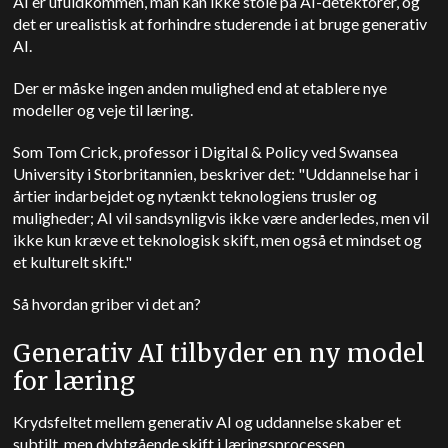
AI er ufuldkommen, man kan ikke stole på AI-detektorer, og
det er urealistisk at forhindre studerende i at bruge generativ
AI.
Der er måske ingen anden mulighed end at etablere nye
modeller og veje til læring.
Som Tom Crick, professor i Digital & Policy ved Swansea
University i Storbritannien, beskriver det: "Uddannelse har i
årtier indarbejdet og nytænkt teknologiens trusler og
muligheder; AI vil sandsynligvis ikke være anderledes, men vil
ikke kun kræve et teknologisk skift, men også et mindset og
et kulturelt skift."
Så hvordan griber vi det an?
Generativ AI tilbyder en ny model
for læring
Krydsfeltet mellem generativ AI og uddannelse skaber et
subtilt, men dybtgående skift i læringsprocessen.