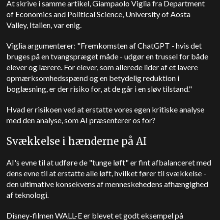
At skrive i
samme artikel,
Giampaolo Viglia fra Department
of Economics and Political Science, University of Aosta
Valley, Italien, var enig.
Viglia argumenterer: "Fremkomsten af ChatGPT - hvis det
bruges på en tvangspræget måde - udgør en trussel for både
elever og lærere. For elever, som allerede lider af et lavere
opmærksomhedsspænd og en betydelig reduktion i
boglæsning, er der risiko for, at de går i en sløv tilstand."
Hvad er risikoen ved at erstatte vores egen kritiske analyse
med den analyse, som AI præsenterer os for?
Svækkelse i hænderne på AI
AI's evne til at udføre de "tunge løft" er fint afbalanceret med
dens evne til at erstatte alle løft, hvilket fører til svækkelse -
den ultimative konsekvens af menneskehedens afhængighed
af teknologi.
Disney-filmen WALL-E er blevet et godt eksempel på