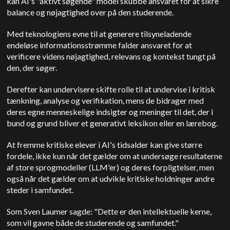
kan AI's "aktivt søgende" model skubbe ansvaret for at sikre
balance og nøjagtighed over på den studerende.
Med teknologiens evne til at generere tilsyneladende
endeløse informationsstrømme falder ansvaret for at
verificere videns nøjagtighed, relevans og kontekst tungt på
den, der søger.
Derefter kan undervisere skifte rolle til at undervise i kritisk
tænkning, analyse og verifikation, mens de bidrager med
deres egne menneskelige indsigter og meninger til det, der i
bund og grund bliver et generativt leksikon eller en lærebog.
At fremme kritiske elever i AI's tidsalder kan give større
fordele, ikke kun når det gælder om at undersøge resultaterne
af store sprogmodeller (LLM'er) og deres forpligtelser, men
også når det gælder om at udvikle kritiske holdninger andre
steder i samfundet.
Som Sven Laumer sagde: "Dette er den intellektuelle kerne,
som vil gavne både de studerende og samfundet."