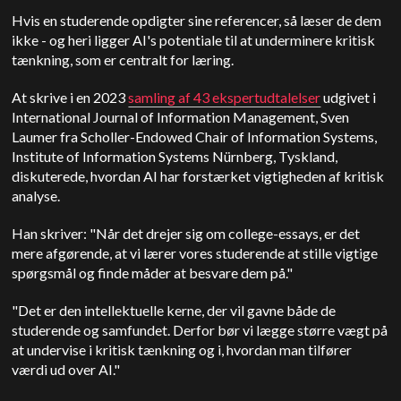
Hvis en studerende opdigter sine referencer, så læser de dem
ikke - og heri ligger AI's potentiale til at underminere kritisk
tænkning, som er centralt for læring.
At skrive i en 2023
samling af 43 ekspertudtalelser
udgivet i
International Journal of Information Management,
Sven
Laumer fra Scholler-Endowed Chair of Information Systems,
Institute of Information Systems Nürnberg, Tyskland,
diskuterede, hvordan AI har forstærket vigtigheden af kritisk
analyse.
Han skriver: "Når det drejer sig om college-essays, er det
mere afgørende, at vi lærer vores studerende at stille vigtige
spørgsmål og finde måder at besvare dem på."
"Det er den intellektuelle kerne, der vil gavne både de
studerende og samfundet. Derfor bør vi lægge større vægt på
at undervise i kritisk tænkning og i, hvordan man tilfører
værdi ud over AI."