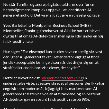
Nu står Turnitin og andre plagiatdetektorer over for en
betydeligt mere kompleks opgave - at identificere AI-
genereret indhold. Det viser sig at være en uløselig opgave.
Yves Barlette fra Montpellier Business School (MBS) i
Montpellier, Frankrig, fremhæver, at AI ikke bare er blevet
dygtig til at omgå AI-detektorer, men også lider under en høj
falsk-positiv-rate.
Hun siger: "For eksempel kan en elev have en særlig skrivestil,
der ligner AI-genereret tekst. Det er derfor vigtigt at finde
juridisk acceptable løsninger, især når det drejer sig om at
straffe eller endda bortvise elever, der snyder."
Dette er blevet bevist i
eksperimentel forskning
En
undersøgelse viste, at essays skrevet af personer, der ikke har
engelsk som modersmål, fejlagtigt blev markeret som AI-
genererede i næsten halvdelen af tilfældene, og en bestemt
AI-detektor gav en absurd falsk positiv rate på 98%.