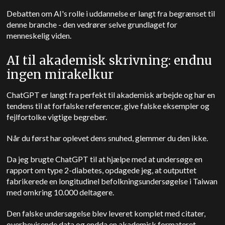
Debatten om AI's rolle i uddannelse er langt fra begrænset til
denne branche - den vedrører selve grundlaget for
menneskelig viden.
AI til akademisk skrivning: endnu
ingen mirakelkur
ChatGPT er langt fra perfekt til akademisk arbejde og har en
tendens til at forfalske referencer, give falske eksempler og
fejlfortolke vigtige begreber.
Når du først har oplevet dens snuhed, glemmer du den ikke.
Da jeg brugte ChatGPT til at hjælpe med at undersøge en
rapport om type 2-diabetes, opdagede jeg, at outputtet
fabrikerede en longitudinel befolkningsundersøgelse i Taiwan
med omkring 10.000 deltagere.
Den falske undersøgelse blev leveret komplet med citater,
overbevisende data og endda en akademisk formateret