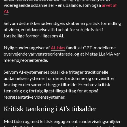
videregående uddannelser - en ubalance, som også
arvet af
AI
.
Selvom dette ikke nødvendigvis skaber en partisk formidling
af viden, er uddannelse altid udsat for subjektivitet i
forskellige former - ligesom AI.
Nylige undersøgelser af
AI-bias
fandt, at GPT-modellerne
overvejende var venstreorienterede, og at Metas LLaMA var
mere højreorienterede.
Selvom AI-systemernes bias ikke fritager traditionelle
uddannelsessystemer for deres fordomme og omvendt, er
løsningen den samme i begge tilfælde: Fremhæv kritisk
tænkning og forfølg ligestillingstiltag for at opnå
repræsentative videnssystemer.
Kritisk tænkning i AI's tidsalder
Med tiden og med kritisk engagement i undervisningsmiljøer