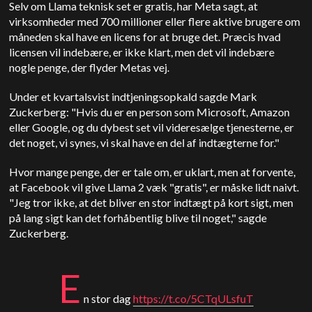
Selv om Llama teknisk set er gratis, har Meta sagt, at
virksomheder med 700 millioner eller flere aktive brugere om
måneden skal have en licens for at bruge det. Præcis hvad
licensen vil indebære, er ikke klart, men det vil indebære
nogle penge, der flyder Metas vej.
Under et kvartalsvist indtjeningsopkald sagde Mark
Zuckerberg: "Hvis du er en person som Microsoft, Amazon
eller Google, og du dybest set vil videresælge tjenesterne, er
det noget, vi synes, vi skal have en del af indtægterne for."
Hvor mange penge, der er tale om, er uklart, men at forvente,
at Facebook vil give Llama 2 væk "gratis", er måske lidt naivt.
"Jeg tror ikke, at det bliver en stor indtægt på kort sigt, men
på lang sigt kan det forhåbentlig blive til noget," sagde
Zuckerberg.
E
n stor dag
https://t.co/5CTqULsfuT