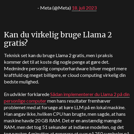
- Meta (@Meta)
18. juli 2023
Kan du virkelig bruge Llama 2
gratis?
Teknisk set kan du bruge Llama 2 gratis, men i praksis
kommer det til at koste dig nogle penge at gøre det.
Medmindre personlig computerhardware bliver meget mere
kraftfuld og meget billigere, er cloud computing virkelig din
bedste mulighed.
En udvikler forklarede
Sådan implementerer du Llama 2 på din
personlige computer
men hans resultater fremhæver
problemet med at forsøge at køre LLM på en lokal maskine.
Han angav ikke, hvilken CPU han brugte, men sagde, at hans
maskine havde 20 GB RAM. Det er en anstændig mængde
RAM, men det tog 51 sekunder at indlæse modellen, og det
tog næsten 4 minutter at generere et svar på 250 symboler på