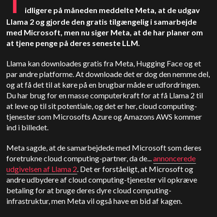
T
idligere på måneden meddelte Meta, at de udgav
Llama 2 og gjorde den gratis tilgængelig i samarbejde
med Microsoft, men nu siger Meta, at de har planer om
at tjene penge på deres seneste LLM.
Llama kan downloades gratis fra Meta, Hugging Face og et
par andre platforme. At downloade det er dog den nemme del,
og at få det til at køre på en brugbar måde er udfordringen.
Du har brug for en masse computerkraft for at få Llama 2 til
at leve op til sit potentiale, og det er her, cloud computing-
tjenester som Microsofts Azure og Amazons AWS kommer
ind i billedet.
Meta sagde, at de samarbejdede med Microsoft som deres
foretrukne cloud computing-partner, da de...
annoncerede
udgivelsen af Llama 2
. Det er forståeligt, at Microsoft og
andre udbydere af cloud computing-tjenester vil opkræve
betaling for at bruge deres dyre cloud computing-
infrastruktur, men Meta vil også have en bid af kagen.