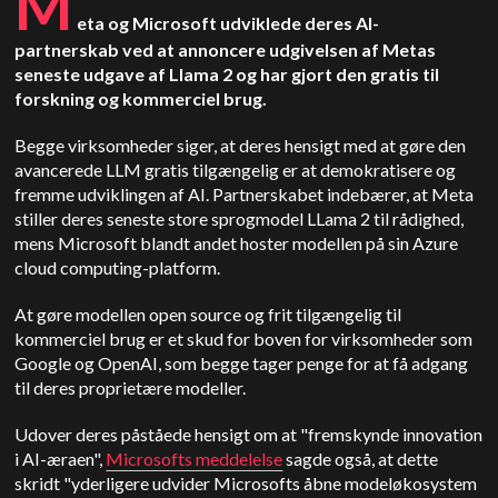
M
eta og Microsoft udviklede deres AI-
partnerskab ved at annoncere udgivelsen af Metas
seneste udgave af Llama 2 og har gjort den gratis til
forskning og kommerciel brug.
Begge virksomheder siger, at deres hensigt med at gøre den
avancerede LLM gratis tilgængelig er at demokratisere og
fremme udviklingen af AI. Partnerskabet indebærer, at Meta
stiller deres seneste store sprogmodel LLama 2 til rådighed,
mens Microsoft blandt andet hoster modellen på sin Azure
cloud computing-platform.
At gøre modellen open source og frit tilgængelig til
kommerciel brug er et skud for boven for virksomheder som
Google og OpenAI, som begge tager penge for at få adgang
til deres proprietære modeller.
Udover deres påståede hensigt om at "fremskynde innovation
i AI-æraen",
Microsofts meddelelse
sagde også, at dette
skridt "yderligere udvider Microsofts åbne modeløkosystem