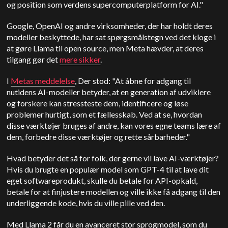
og position som verdens supercomputerplatform for AI."
Google, OpenAI og andre virksomheder, der har holdt deres
modeller beskyttede, har sat spørgsmålstegn ved det kloge i
at gøre Llama til open source, men Meta hævder, at deres
tilgang gør det
mere sikker
.
I
Metas meddelelse
,
Der stod: "At åbne for adgang til
nutidens AI-modeller betyder, at en generation af udviklere
og forskere kan stressteste dem, identificere og løse
problemer hurtigt, som et fællesskab. Ved at se, hvordan
disse værktøjer bruges af andre, kan vores egne teams lære af
dem, forbedre disse værktøjer og rette sårbarheder."
Hvad betyder det så for folk, der gerne vil lave AI-værktøjer?
Hvis du brugte en populær model som GPT-4 til at lave dit
eget softwareprodukt, skulle du betale for API-opkald,
betale for at finjustere modellen og ville ikke få adgang til den
underliggende kode, hvis du ville pille ved den.
Med Llama 2 får du en avanceret stor sprogmodel, som du