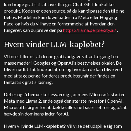
kan bruge gratis til at lave dit eget Chat-GPT lookalike-
produkt. Koden er open source, så du kan tilpasse den til dine
behov. Modellen kan downloades fra Meta eller Hugging
Face, og hvis du vil have en fornemmelse af, hvordan den
fungerer, kan du prøve den på
https://llama.perplexity.ai/
.
Hvem vinder LLM-kapløbet?
Vi forestiller os, at denne gratis udgave vil sætte gang i en
masse møder i Googles og OpenAI's bestyrelseslokaler. De
bliver nødt til at finde ud af, om og hvordan de kan blive ved
med at tage penge for deres produkter, når der findes en
fantastisk gratis løsning.
Det er også bemærkelsesværdigt, at mens Microsoft støtter
Meta med Llama 2, er de også den største investor i OpenAI.
Microsoft sørger for at dække alle sine baser i et forsøg på at
hævde sin dominans inden for AI.
Hvem vil vinde LLM-kapløbet? Vil vi se det udspille sig som