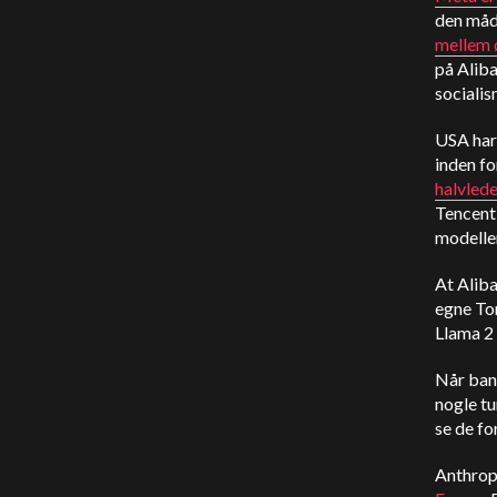
den måde
mellem 
på Aliba
socialis
USA har
inden fo
halvled
Tencent 
modeller
At Aliba
egne Ton
Llama 2 
Når bane
nogle tu
se de fo
Anthrop