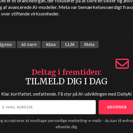
 Det er et brancheorgan, der fokuserer på at sikre en sikker og ansv
ng af avancerede AI-modeller. Meta var bemærkelsesværdigt fra
n over stiftende virksomheder.
ligens
AI-race
Kina
LLM
Meta
Deltag i fremtiden
TILMELD DIG I DAG
Klar, kortfattet, omfattende. Få styr på AI-udviklingen med
DailyAI
eg accepterer at modtage personlige marketing-e-mails - du kan til enhve
afmelde dig.