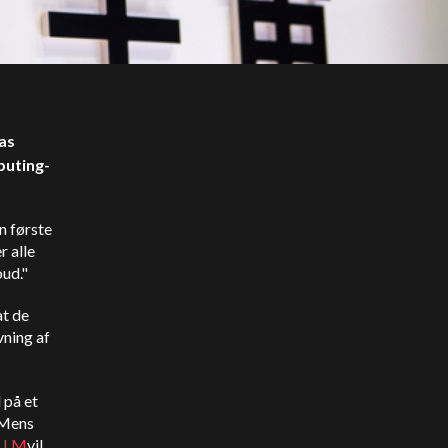
as
puting-
n første
r alle
oud."
at de
vning af
 på et
 Mens
 LLM
vil