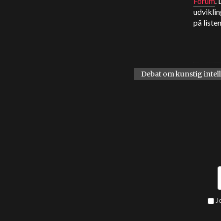
Forum
.
udvikli
på liste
Debat om kunstig intel
J