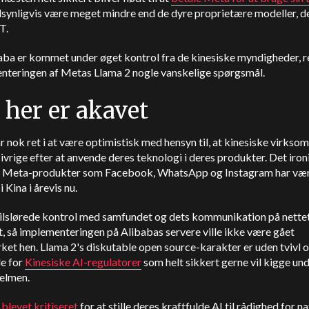
synligvis være meget mindre end de dyre proprietære modeller, de
T.
aba er kommet under øget kontrol fra de kinesiske myndigheder, r
nteringen af Metas Llama 2 nogle vanskelige spørgsmål.
 her er akavet
 nok ret i at være optimistisk med hensyn til, at kinesiske virkso
 ivrige efter at anvende deres teknologi i deres produkter. Det ironi
e Meta-produkter som Facebook, WhatsApp og Instagram har væ
 Kina i årevis nu.
tilslørede kontrol med samfundet og dets kommunikation på nettet
, så implementeringen på Alibabas servere ville ikke være gået
et hen. Llama 2's diskutable open source-karakter er uden tvivl 
de for
Kinesiske AI-regulatorer
som helt sikkert gerne vil kigge un
elmen.
blevet kritiseret
for at stille deres kraftfulde AI til rådighed for n