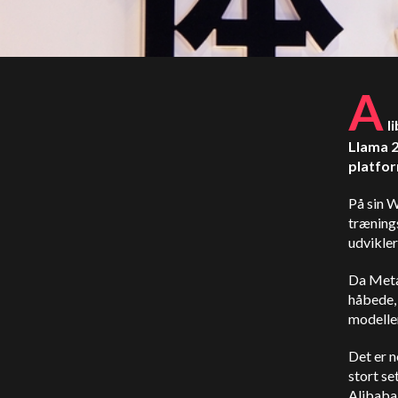
A
l
Llama 2
platfor
På sin 
trænings
udvikler
Da Meta 
håbede, 
modelle
Det er n
stort s
Alibaba 