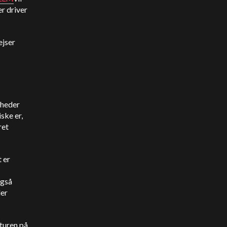
r driver
ejser
mheder
ske er,
ret
 er
også
der
aturen på