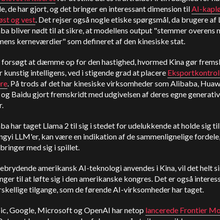
, de har gjort, og det bringer en interessant dimension til
AI-kapl
øst og vest
. Det rejser også nogle etiske spørgsmål, da brugere af
ba bliver nødt til at sikre, at modellens output "stemmer overens
mens kerneværdier" som defineret af den kinesiske stat.
 forsøgt at dæmme op for den hastighed, hvormed Kina gør frems
r kunstig intelligens, ved i stigende grad at placere
Eksportkontrol 
ere
. På trods af det har kinesiske virksomheder som Alibaba, Huaw
og Baidu gjort fremskridt med udgivelsen af deres egne generativ
.
ba har taget Llama 2 til sig i stedet for udelukkende at holde sig til
gyi LLM'er, kan være en indikation af de sammenlignelige fordele
bringer med sig i spillet.
brydende amerikansk AI-teknologi anvendes i Kina, vil det helt si
nger til at løfte sig i den amerikanske kongres. Det er også interes
rskellige tilgange, som de førende AI-virksomheder har taget.
ic, Google, Microsoft og OpenAI har netop
lancerede Frontier M