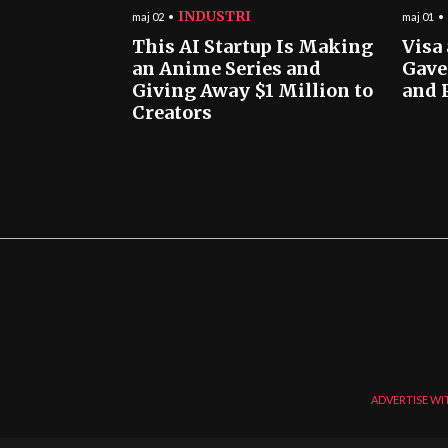
INDUSTRI
maj 02
maj 01
This AI Startup Is Making
Visa
an Anime Series and
Gave
Giving Away $1 Million to
and 
Creators
ADVERTISE WI