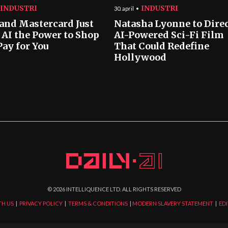
INDUSTRI
INDUSTRI
30. april
 and Mastercard Just
Natasha Lyonne to Dire
 AI the Power to Shop
AI-Powered Sci-Fi Film
Pay for You
That Could Redefine
Hollywood
©
2026
INTELLIQUENCE LTD. ALL RIGHTS RESERVED
TH US
|
PRIVACY POLICY
|
TERMS & CONDITIONS
|
MODERN SLAVERY STATEMENT
|
EDI