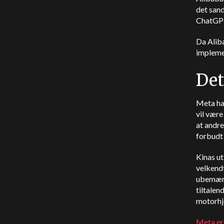
det sand
ChatGP
Da Alib
impleme
Det
Meta har
vil være
at andr
forbudt i
Kinas u
velkendt
ubemærk
tiltalen
motorhj
Meta er 