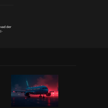
hvad der
I-