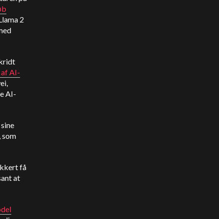
øb
 Llama 2
 med
kridt
af AI-
ei,
e AI-
 sine
, som
kkert få
sant at
odel