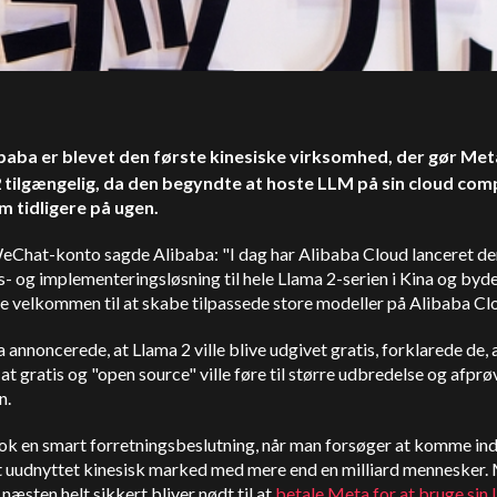
ibaba er blevet den første kinesiske virksomhed, der gør Met
 tilgængelig, da den begyndte at hoste LLM på sin cloud com
m tidligere på ugen.
WeChat-konto sagde Alibaba: "I dag har Alibaba Cloud lanceret de
- og implementeringsløsning til hele Llama 2-serien i Kina og byde
e velkommen til at skabe tilpassede store modeller på Alibaba Cl
annoncerede, at Llama 2 ville blive udgivet gratis, forklarede de, 
at gratis og "open source" ville føre til større udbredelse og afprø
n.
ok en smart forretningsbeslutning, når man forsøger at komme ind
et uudnyttet kinesisk marked med mere end en milliard mennesker.
næsten helt sikkert bliver nødt til at
betale Meta for at bruge sin