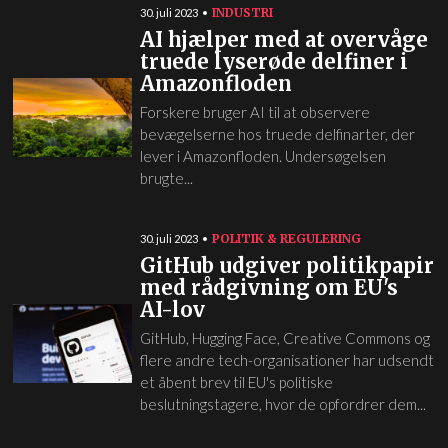
INDUSTRI
30. juli 2023
AI hjælper med at overvåge
truede lyserøde delfiner i
Amazonfloden
Forskere bruger AI til at observere
bevægelserne hos truede delfinarter, der
lever i Amazonfloden. Undersøgelsen
brugte...
POLITIK & REGULERING
30. juli 2023
GitHub udgiver politikpapir
med rådgivning om EU's
AI-lov
GitHub, Hugging Face, Creative Commons og
flere andre tech-organisationer har udsendt
et åbent brev til EU's politiske
beslutningstagere, hvor de opfordrer dem...