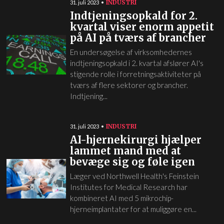
INDUSTRI
31. juli 2023
Indtjeningsopkald for 2.
kvartal viser enorm appetit
på AI på tværs af brancher
En undersøgelse af virksomhedernes
indtjeningsopkald i 2. kvartal afslører AI's
stigende rolle i forretningsaktiviteter på
tværs af flere sektorer og brancher.
Indtjening...
INDUSTRI
31. juli 2023
AI-hjernekirurgi hjælper
lammet mand med at
bevæge sig og føle igen
Læger ved Northwell Health's Feinstein
Institutes for Medical Research har
kombineret AI med 5 mikrochip-
hjerneimplantater for at muliggøre en...