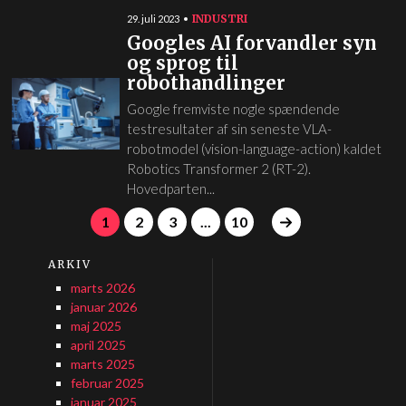
INDUSTRI
29. juli 2023
Googles AI forvandler syn
og sprog til
robothandlinger
Google fremviste nogle spændende
testresultater af sin seneste VLA-
robotmodel (vision-language-action) kaldet
Robotics Transformer 2 (RT-2).
Hovedparten...
1
2
3
...
10
ARKIV
marts 2026
januar 2026
maj 2025
april 2025
marts 2025
februar 2025
januar 2025