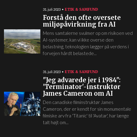
ETIK & SAMFUND
31. juli 2023
Forstå den ofte oversete
miljøpåvirkning fra AI
Mens samtalerne svulmer op om risikoen ved
AI-systemer, kan vi ikke overse den
belastning, teknologien lægger på verdens i
forvejen hårdt belastede...
ETIK & SAMFUND
31. juli 2023
"Jeg advarede jer i 1984":
'Terminator'-instruktør
James Cameron om AI
Den canadiske filminstruktør James
Cameron, der er kendt for sin monumentale
filmiske arv fra 'Titanic' til 'Avatar', har længe
talt højt om...