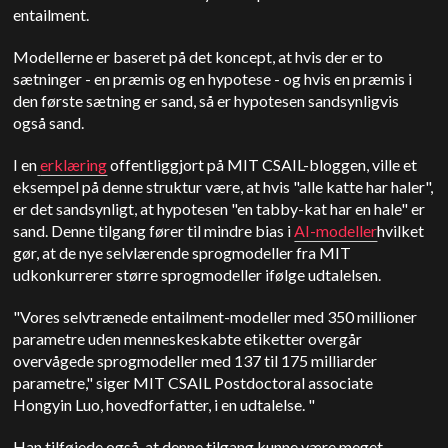
entailment.
Modellerne er baseret på det koncept, at hvis der er to
sætninger - en præmis og en hypotese - og hvis en præmis i
den første sætning er sand, så er hypotesen sandsynligvis
også sand.
I en
erklæring
offentliggjort på MIT CSAIL-bloggen, ville et
eksempel på denne struktur være, at hvis "alle katte har haler",
er det sandsynligt, at hypotesen "en tabby-kat har en hale" er
sand. Denne tilgang fører til mindre bias i
AI-modeller
hvilket
gør, at de nye selvlærende sprogmodeller fra MIT
udkonkurrerer større sprogmodeller ifølge udtalelsen.
"Vores selvtrænede entailment-modeller med 350 millioner
parametre uden menneskeskabte etiketter overgår
overvågede sprogmodeller med 137 til 175 milliarder
parametre," siger MIT CSAIL Postdoctoral associate
Hongyin Luo, hovedforfatter, i en udtalelse. "
Han tilføjede også, at denne tilgang kunne være meget