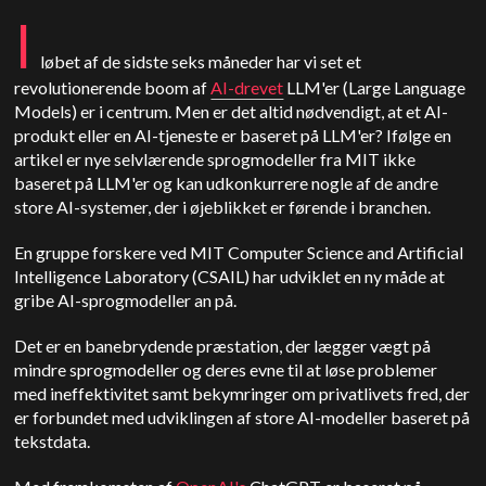
I
løbet af de sidste seks måneder har vi set et
revolutionerende boom af
AI-drevet
LLM'er (Large Language
Models) er i centrum. Men er det altid nødvendigt, at et AI-
produkt eller en AI-tjeneste er baseret på LLM'er? Ifølge en
artikel er nye selvlærende sprogmodeller fra MIT ikke
baseret på LLM'er og kan udkonkurrere nogle af de andre
store AI-systemer, der i øjeblikket er førende i branchen.
En gruppe forskere ved MIT Computer Science and Artificial
Intelligence Laboratory (CSAIL) har udviklet en ny måde at
gribe AI-sprogmodeller an på.
Det er en banebrydende præstation, der lægger vægt på
mindre sprogmodeller og deres evne til at løse problemer
med ineffektivitet samt bekymringer om privatlivets fred, der
er forbundet med udviklingen af store AI-modeller baseret på
tekstdata.