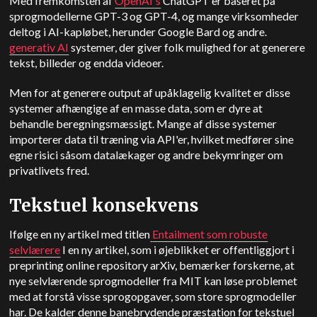
Med fremkomsten af
OpenAI's
ChatGPT er baseret på
sprogmodellerne GPT-3 og GPT-4, og mange virksomheder
deltog i AI-kapløbet, herunder Google Bard og andre.
generativ AI
systemer, der giver folk mulighed for at generere
tekst, billeder og endda videoer.
Men for at generere output af upåklagelig kvalitet er disse
systemer afhængige af en masse data, som er dyre at
behandle beregningsmæssigt. Mange af disse systemer
importerer data til træning via API'er, hvilket medfører sine
egne risici såsom datalækager og andre bekymringer om
privatlivets fred.
Tekstuel konsekvens
Ifølge en ny artikel med titlen
Entailment som robuste
selvlærere
I en ny artikel, som i øjeblikket er offentliggjort i
preprinting online repository arXiv, bemærker forskerne, at
nye selvlærende sprogmodeller fra MIT kan løse problemet
med at forstå visse sprogopgaver, som store sprogmodeller
har. De kalder denne banebrydende præstation for tekstuel