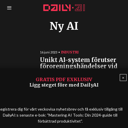
Ny AI
INDUSTRI
16 juni 2023
Unikt AI-system förutser
föroreningshändelser vid
den engelska kusten
×
GRATIS PDF EXKLUSIV
Ett innovativt pilotprojekt i Devon, sydvästra
Ligg steget före med DailyAI
England, utnyttjar AI för att förutse och
minska föroreningsproblem innan de
uppstår,...
egistrera dig för vårt veckovisa nyhetsbrev och få exklusiv tillgång till
DailyAI:s senaste e-bok: "Mastering AI Tools: Din 2024-guide till
förbättrad produktivitet".