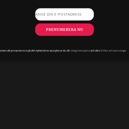
©
2026
INTELLIQUENCE LTD. ALL RIGHTS RESERVED
ADVERTISE WITH US
|
PRIVACY POLICY
|
TERMS & CONDITIONS
|
MODERN
SLAVERY STATEMENT
|
EDITORIAL POLICY
PRENUMERERA NU
enom att prenumerera på vårt nyhetsbrev accepterar du vår
Integritetspolicy
och våra
Villkor och anvisningar