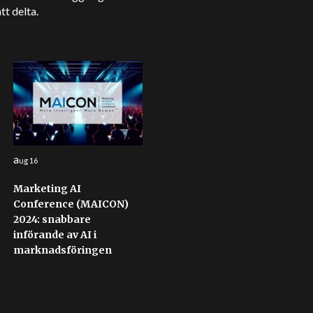
tt delta.
a
ug 16
Marketing AI
Conference (MAICON)
2024: snabbare
införande av AI i
marknadsföringen