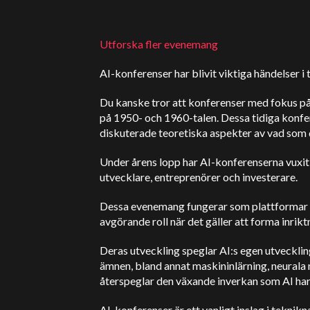
Utforska fler evenemang
AI-konferenser har blivit viktiga händelser i
Du kanske tror att konferenser med fokus på AI
på 1950- och 1960-talen. Dessa tidiga konfe
diskuterade teoretiska aspekter av vad som
Under årens lopp har AI-konferenserna vuxit e
utvecklare, entreprenörer och investerare.
Dessa evenemang fungerar som plattformar fö
avgörande roll när det gäller att forma inrik
Deras utveckling speglar AI:s egen utvecklin
ämnen, bland annat maskininlärning, neurala 
återspeglar den växande inverkan som AI har p
AI-konferenser är ett vanligt inslag i teknik