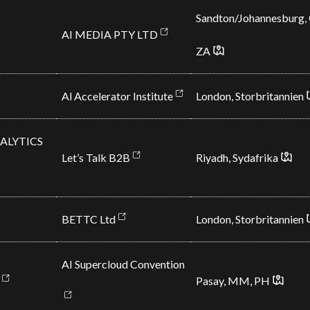
Sandton/Johannesburg, 
AI MEDIA PTY LTD
ZA
Al Accelerator Institute
London, Storbritannien
NALYTICS
Let’s Talk B2B
Riyadh, Sydafrika
BETTC Ltd
London, Storbritannien
AI Supercloud Convention
Pasay, MM, PH