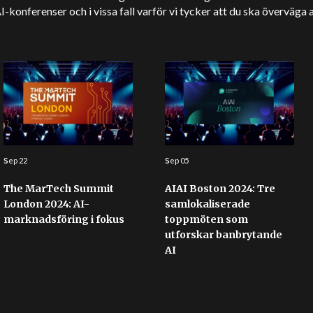
onferenser och i vissa fall varför vi tycker att du ska överväga a
s
s
ep 22
ep 05
The MarTech Summit
AIAI Boston 2024: Tre
London 2024: AI-
samlokaliserade
marknadsföring i fokus
toppmöten som
utforskar banbrytande
AI