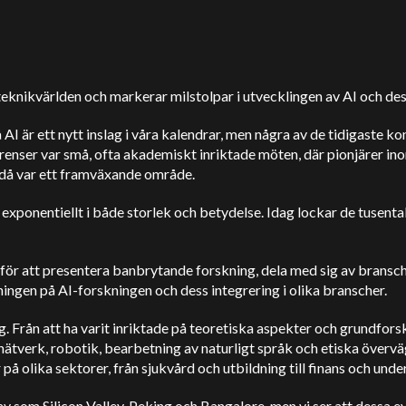
 teknikvärlden och markerar milstolpar i utvecklingen av AI och des
 är ett nytt inslag i våra kalendrar, men några av de tidigaste konf
renser var små, ofta akademiskt inriktade möten, där pionjärer 
 då var ett framväxande område.
xponentiellt i både storlek och betydelse. Idag lockar de tusentals
r att presentera banbrytande forskning, dela med sig av bransch
tningen på AI-forskningen och dess integrering i olika branscher.
g. Från att ha varit inriktade på teoretiska aspekter och grundfor
nätverk, robotik, bearbetning av naturligt språk och etiska överv
å olika sektorer, från sjukvård och utbildning till finans och under
nav som Silicon Valley, Peking och Bangalore, men vi ser att dessa 