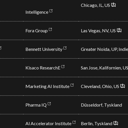
Chicago, IL,
US
Intelligence
Fora Group
Las Vegas, NV,
US
Bennett University
Greater Noida, UP, Indi
Kisaco ResearchE
San Jose, Kalifornien,
U
Marketing AI Institute
Cleveland, Ohio,
US
Pharma IQ
Düsseldorf, Tyskland
Al Accelerator Institute
Berlin, Tyskland