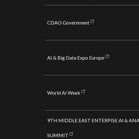
CDAO Government
AI & Big Data Expo Europe
World AI Week
9TH MIDDLE EAST ENTERPISE AI & AN
SUM
MIT