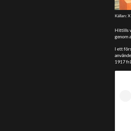
Källan: X
Hittills
genom at
I ett fö
använde 
1917 frå