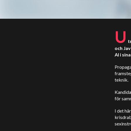
U
t
och Jav
AI i si
Propagan
framste
teknik.
Kandidat
för samm
I det hä
krisdrab
sexinstr