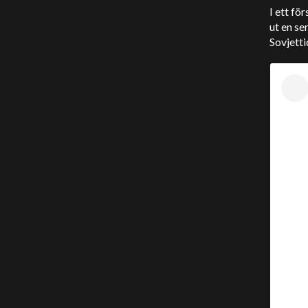
I ett fö
ut en se
Sovjetti