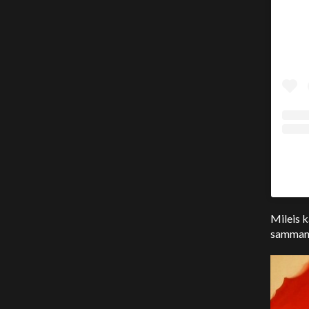
Mileis 
sammans