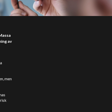
 Massa
ning av
na
ten, men
inas
risk