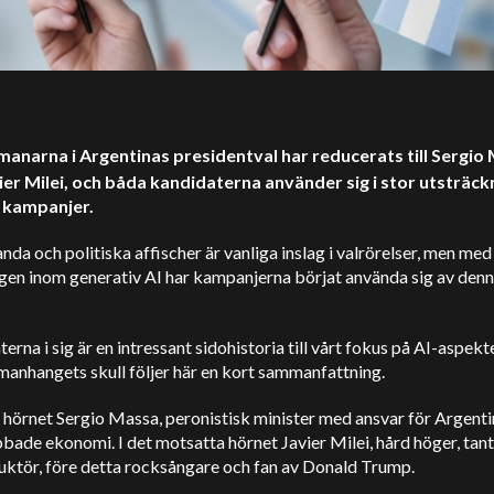
manarna i Argentinas presidentval har reducerats till Sergio
ier Milei, och båda kandidaterna använder sig i stor utsträck
na kampanjer.
da och politiska affischer är vanliga inslag i valrörelser, men med
gen inom generativ AI har kampanjerna börjat använda sig av den
erna i sig är en intressant sidohistoria till vårt fokus på AI-aspek
anhangets skull följer här en kort sammanfattning.
r hörnet Sergio Massa, peronistisk minister med ansvar för Argent
bade ekonomi. I det motsatta hörnet Javier Milei, hård höger, tant
uktör, före detta rocksångare och fan av Donald Trump.