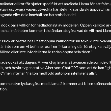
vändarvillkor förbjuder specifikt att använda Llama för att främj
tavirus, bygga vapen, utveckla kärnteknik, sprida skräppost, frä
aganda eller dela innehåll om barnmisshandel.
 dock bara villkor för nedladdning av modellen. Öppen källkod är
 och allmänheten kommer i slutändan att göra vad de vill med Llam
ir Nick är Metas beslut att öppna källkod för sin teknik inte ovanli
 är inte som om vi befinner oss i en T-korsning där företag kan välj
llkod eller inte. Modellerna är redan öppna hela tiden."
ade också att dagens AI-verktyg inte är så avancerade som de of
ls, och beskrev generativa AI:er som ChatGPT som att de kan "gis
t" men inte har "någon medfödd autonom intelligens alls".
communityn lyckas göra med Llama 2 kommer att bli en spännand
tion.