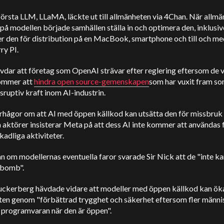
örsta LLM, LLaMA, läckte ut till allmänheten via 4Chan. När allm
 på modellen började samhällen ställa in och optimera den, inklusiv
r den för distribution på en MacBook, smartphone och till och me
ry PI.
vdar att företag som OpenAI strävar efter reglering eftersom de v
ommer att
hindra open source-gemenskapen
som har vuxit fram so
isruptiv kraft inom AI-industrin.
arhågor om att AI med öppen källkod kan utsätta den för missbruk
 aktörer insisterar Meta på att dess AI inte kommer att användas f
kadliga aktiviteter.
n om modellernas eventuella faror svarade Sir Nick att de "inte k
mbomb".
ckerberg hävdade vidare att modeller med öppen källkod kan ök
ten genom "förbättrad trygghet och säkerhet eftersom fler männi
 programvaran när den är öppen".