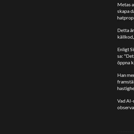
Metas an
skapa da
hatprop
Detta är
källkod,
Enligt S
sa: "Det
öppna kä
Han men
framstäl
hastighe
Vad AI-
observa