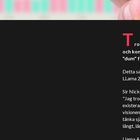
T
ro
och kom
"dum" f
Detta s
LLama 2
Sir Nick
"Jag tro
existera
visionen
tänka sj
långt, l
Llama AI