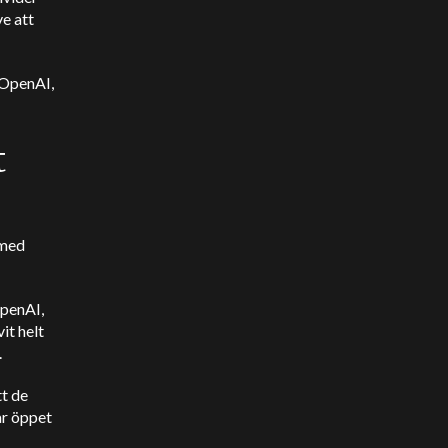
ve att
 OpenAI,
t
r
 med
OpenAI,
it helt
.
tt de
r öppet