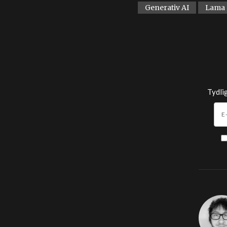
Generativ AI
Lama
Tydli