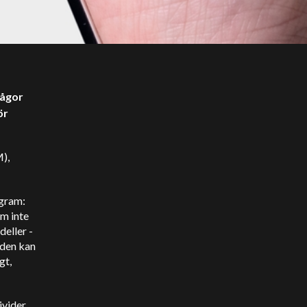
rågor
ör
),
ogram:
om inte
deller -
 den kan
gt,
ivider