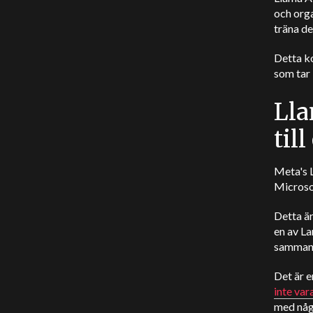
och orga
träna de
Detta k
som tar 
Lla
til
Meta's 
Microso
Detta ä
en av La
sammanfl
Det är e
inte var
med någr