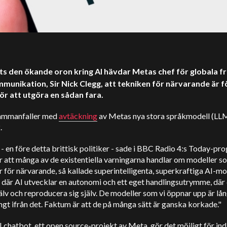
ts den ökande oron kring AI hävdar Metas chef för globala f
munikation, Sir Nick Clegg, att tekniken för närvarande är f
ör att utgöra en sådan fara.
ammanfaller med
avtäckning
av Metas nya stora språkmodell (LLM
.
 - en före detta brittisk politiker - sade i BBC Radio 4:s Today-pr
r att många av de existentiella varningarna handlar om modeller s
r för närvarande, så kallade superintelligenta, superkraftiga AI-mo
 där AI utvecklar en autonomi och ett eget handlingsutrymme, där
älv och reproducera sig själv. De modeller som vi öppnar upp är lån
ångt ifrån det. Faktum är att de på många sätt är ganska korkade."
 chatbot, ett open source-projekt av Meta, gör det möjligt för ind