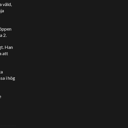
a våld,
mja
 öppen
a 2.
gt. Han
a att
ta
sa i hög
e