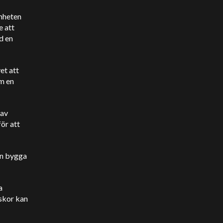
änheten
e att
d en
et att
m en
 av
ör att
an bygga
a
skor kan