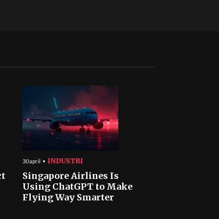
INDUSTRI
30 april
ct
Singapore Airlines Is
Using ChatGPT to Make
Flying Way Smarter