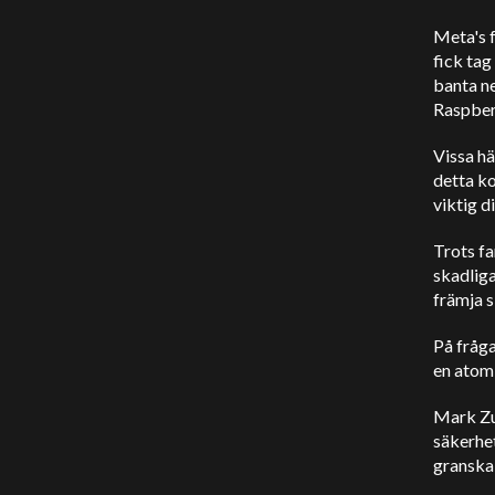
Meta's f
fick tag
banta ne
Raspber
Vissa hä
detta k
viktig d
Trots f
skadliga
främja s
På fråga
en ato
Mark Zu
säkerhe
granska