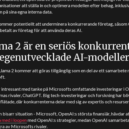
nisationer att ställa in och optimera modellen efter behag, inklusi
n på sina egna interna data.
ommer potentiellt att underminera konkurrerande företag, såsom
betalt av företag för att använda deras AI.
ma 2 är en seriös konkurren
l egenutvecklade AI-modelle
Llama 2 kommer att göras tillgänglig som en del av ett samarbete
ft.
r intressant med tanke på Microsofts omfattande investeringar i 
mas rivaler, ChatGPT. Big tech-investeringar och forskning har bliv
ätade, där konkurrenterna delar med sig av expertis och resurser
n bisarr situation - Microsoft, OpenAI:s största finansiär, hävdar a
a med i loopen
med OpenAI:s strategier, medan OpenAI samarbeta
a av Microsofts rivaler.