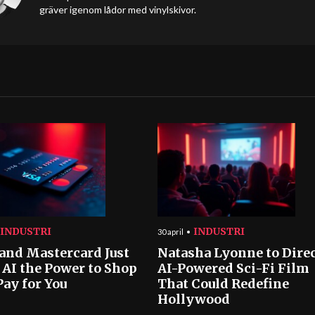
gräver igenom lådor med vinylskivor.
INDUSTRI
INDUSTRI
30 april
 and Mastercard Just
Natasha Lyonne to Dire
 AI the Power to Shop
AI-Powered Sci-Fi Film
Pay for You
That Could Redefine
Hollywood