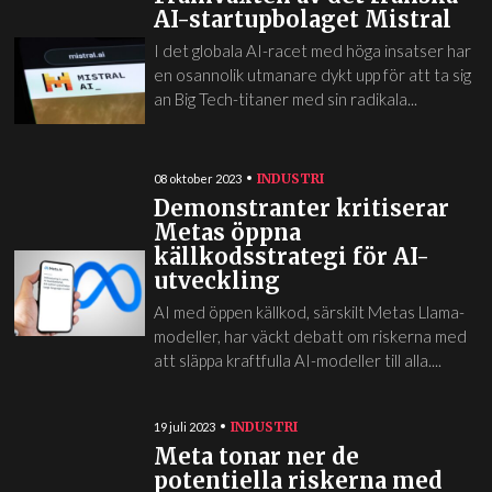
AI-startupbolaget Mistral
I det globala AI-racet med höga insatser har
en osannolik utmanare dykt upp för att ta sig
an Big Tech-titaner med sin radikala...
INDUSTRI
08 oktober 2023
Demonstranter kritiserar
Metas öppna
källkodsstrategi för AI-
utveckling
AI med öppen källkod, särskilt Metas Llama-
modeller, har väckt debatt om riskerna med
att släppa kraftfulla AI-modeller till alla....
INDUSTRI
19 juli 2023
Meta tonar ner de
potentiella riskerna med