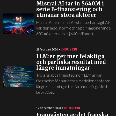
Mistral AI tar in $640M i
serie B-finansiering och
utmanar stora aktörer
Mistral AI, en fransk AI-startup, har tagit AI-
världen med storm och tagit in imponerande
600 miljoner euro ($640 miljoner)...
INDUSTRI
29 februari 2024
LLM:er ger mer felaktiga
och partiska resultat med
längre inmatningar
Trots snabba framsteg inom LLM är vår
förståelse för hur dessa modeller hanterar
längre inmatningar fortfarande dålig. Mosh
Levy, Alon...
INDUSTRI
12 december 2023
Framväxten av det franska