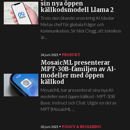
sin nya öppen
källkodsmodell Llama 2
Trots den ökande oron kring AI hävdar
Metas chef för globala frågor och
kommunikation, Sir Nick Clegg, att tekniken
är...
PRODUKT
24 juni 2023
MosaicML presenterar
MPT-30B-familjen av AI-
modeller med öppen
källkod
MosaicML har presenterat sina nya AI-
modeller med öppen källkod - MPT-30B
Base, Instruct och Chat. Utgör en del av
MPT (MosaicML ...
POLICY & REGLERING
02 juni 2023