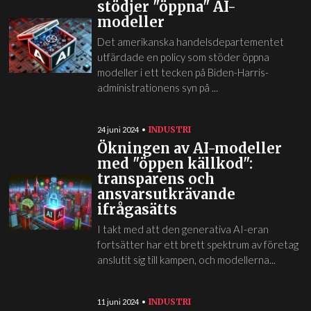
stödjer "öppna" AI-
modeller
Det amerikanska handelsdepartementet
utfärdade en policy som stöder öppna
modeller i ett tecken på Biden-Harris-
administrationens syn på ...
INDUSTRI
24 juni 2024
Ökningen av AI-modeller
med "öppen källkod":
transparens och
ansvarsutkrävande
ifrågasätts
I takt med att den generativa AI-eran
fortsätter har ett brett spektrum av företag
anslutit sig till kampen, och modellerna...
INDUSTRI
11 juni 2024