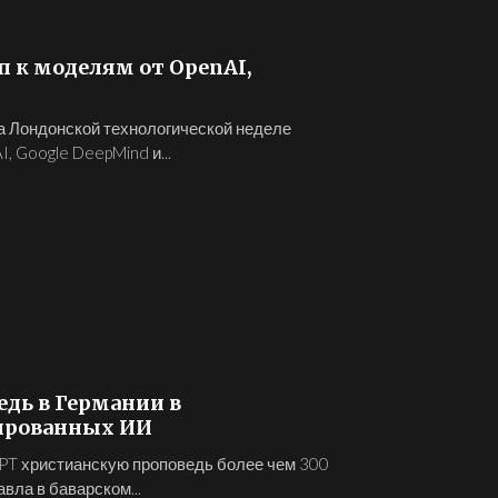
 к моделям от OpenAI,
а Лондонской технологической неделе
, Google DeepMind и...
дь в Германии в
рированных ИИ
PT христианскую проповедь более чем 300
вла в баварском...