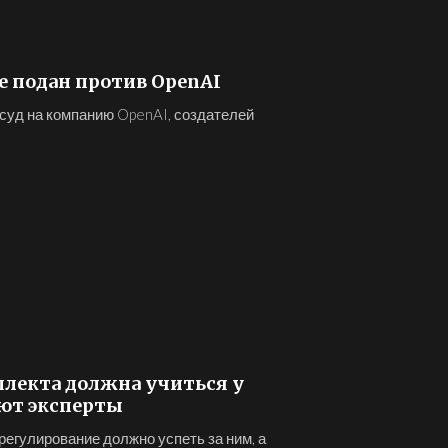
те подан против OpenAI
суд на компанию OpenAI, создателей
ллекта должна учиться у
ают эксперты
регулирование должно успеть за ним, а