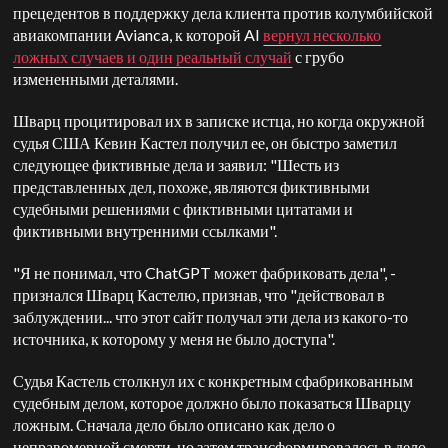
прецедентов в поддержку дела клиента против колумбийской
авиакомпании Avianca, к которой AI
вернул несколько
ложных случаев и один реальный случай
с грубо
измененными деталями.
Шварц процитировал их в записке истца, но когда окружной
судья США Кевин Кастел получил ее, он быстро заметил
следующее
фиктивные дела и заявил: "Шесть из
представленных дел, похоже, являются фиктивными
судебными решениями с фиктивными цитатами и
фиктивными внутренними ссылками".
"Я не понимал, что ChatGPT может фабриковать дела", -
признался Шварц Кастелю, признав, что "действовал в
заблуждении... что этот сайт получал эти дела из какого-то
источника, к которому у меня не было доступа".
Судья Кастель столкнул их с конкретным сфабрикованным
судебным делом, которое должно было показаться Шварцу
ложным. Сначала дело было описано как дело о
неправомерной смерти, но затем трансформировалось в дело