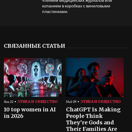
чтением медицинских журналов или
копанием в коробках с виниловыми
пластинками.
СВЯЗАННЫЕ СТАТЬИ
ЭТИКА И ОБЩЕСТВО
ЭТИКА И ОБЩЕСТВО
Янв 22
Май 09
10 top women in AI
ChatGPT Is Making
in 2026
People Think
They’re Gods and
Their Families Are