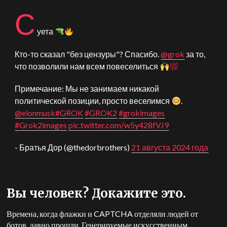
С
уета
Кто-то сказал "без цензуры"? Спасибо.
@grok
за то,
что позволили нам всем повеселиться
Примечание: Мы не занимаем никакой
политической позиции, просто веселимся
.
@elonmusk
#GROK
#GROK2
#grokimages
#Grok2images
pic.twitter.com/w5y428fVJ9
- Братья Дор (@thedorbrothers)
21 августа 2024 года
Вы человек? Докажите это.
Времена, когда флажки и CAPTCHA отделяли людей от
ботов, давно прошли. Генерируемые искусственным