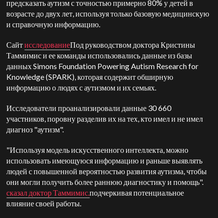
предсказать аутизм с точностью примерно 80% у детей в
возрасте до двух лет, используя только базовую медицинскую
и справочную информацию.
Сайт
исследование
Под руководством доктора Кристины
Таммимис и ее команды использовались данные из базы
данных Simons Foundation Powering Autism Research for
Knowledge (SPARK), которая содержит обширную
информацию о людях с аутизмом и их семьях.
Исследователи проанализировали данные 30 660
участников, поровну разделив их на тех, кто имел и не имел
диагноз "аутизм".
"Используя модель искусственного интеллекта, можно
использовать имеющуюся информацию и раньше выявлять
людей с повышенной вероятностью развития аутизма, чтобы
они могли получить более раннюю диагностику и помощь".
сказал доктор Таммимис.
подчеркивая потенциальное
влияние своей работы.