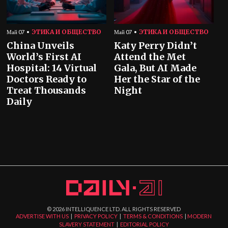
ЭТИКА И ОБЩЕСТВО
ЭТИКА И ОБЩЕСТВО
Май 07
Май 07
China Unveils
Katy Perry Didn’t
World’s First AI
Attend the Met
Hospital: 14 Virtual
Gala, But AI Made
Doctors Ready to
Her the Star of the
Treat Thousands
Night
Daily
©
2026
INTELLIQUENCE LTD. ALL RIGHTS RESERVED
ADVERTISE WITH US
|
PRIVACY POLICY
|
TERMS & CONDITIONS
|
MODERN
SLAVERY STATEMENT
|
EDITORIAL POLICY