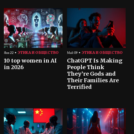
ЭТИКА И ОБЩЕСТВО
ЭТИКА И ОБЩЕСТВО
Янв 22
Май 09
10 top women in AI
ChatGPT Is Making
in 2026
People Think
They’re Gods and
Their Families Are
Terrified