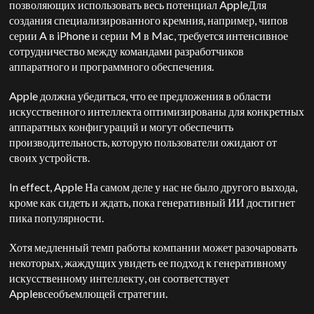
позволяющих использовать весь потенциал
Apple
Для
создания специализированного кремния, например, чипов
серии A в iPhone и серии M в Mac, требуется интенсивное
сотрудничество между командами разработчиков
аппаратного и программного обеспечения.
A
pple
должна убедиться, что ее предложения в области
искусственного интеллекта оптимизированы для конкретных
аппаратных конфигураций и могут обеспечить
производительность, которую пользователи ожидают от
своих устройств.
In effect,
Apple
На самом деле у нас не было другого выхода,
кроме как сидеть и ждать, пока генеративный ИИ достигнет
пика популярности.
Хотя медленный темп работы компании может разочаровать
некоторых, жаждущих увидеть ее подход к генеративному
искусственному интеллекту, он соответствует
Apple
всеобъемлющей стратегии.